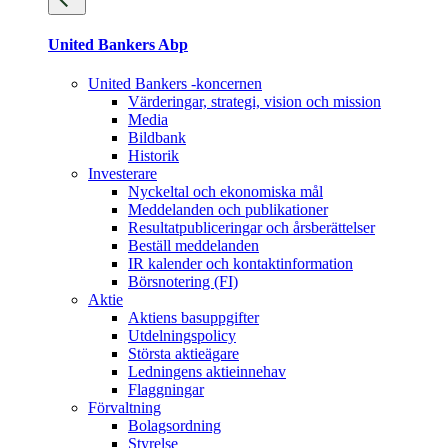
United Bankers Abp
United Bankers -koncernen
Värderingar, strategi, vision och mission
Media
Bildbank
Historik
Investerare
Nyckeltal och ekonomiska mål
Meddelanden och publikationer
Resultatpubliceringar och årsberättelser
Beställ meddelanden
IR kalender och kontaktinformation
Börsnotering (FI)
Aktie
Aktiens basuppgifter
Utdelningspolicy
Största aktieägare
Ledningens aktieinnehav
Flaggningar
Förvaltning
Bolagsordning
Styrelse