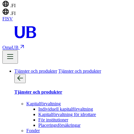
.FI
.FI
FI
SV
OmaUB
Tjänster och produkter
Tjänster och produkter
Tjänster och produkter
Kapitalförvaltning
Individuell kapitalförvaltning
Kapitalförvaltning för idrottare
För institutioner
Placeringsförsäkringar
Fonder