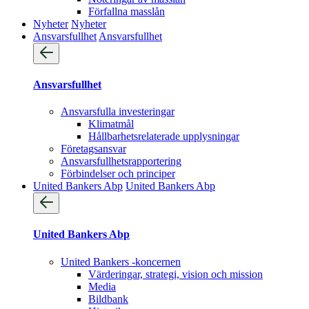
Förfallna masslån
Nyheter
Nyheter
Ansvarsfullhet
Ansvarsfullhet
Ansvarsfullhet
Ansvarsfulla investeringar
Klimatmål
Hållbarhetsrelaterade upplysningar
Företagsansvar
Ansvarsfullhets­rapportering
Förbindelser och principer
United Bankers Abp
United Bankers Abp
United Bankers Abp
United Bankers -koncernen
Värderingar, strategi, vision och mission
Media
Bildbank