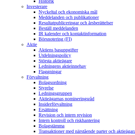
Historik
Investerare
Nyckeltal och ekonomiska mål
Meddelanden och publikationer
Resultatpubliceringar och årsberättelser
Beställ meddelanden
IR kalender och kontaktinformation
Börsnotering (FI)
Aktie
Aktiens basuppgifter
Utdelningspolicy
Största aktieägare
Ledningens aktieinnehav
Flaggningar
Förvaltning
Bolagsordning
Styrelse
Ledningsgruppen
Aktieägarnas nomineringsråd
Insiderförvaltning
Ersättning
Revision och intern revision
Intern kontroll och riskhantering
Bolagstämma
Transaktioner med närstående parter och aktieägar