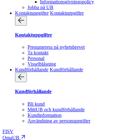
Informationsgivningspolicy
Jobba på UB
Kontaktuppgifter
Kontaktuppgifter
Kontaktuppgifter
Prenumerera på nyhetsbrevet
Ta kontakt
Personal
Visselblåsning
Kundförhållande
Kundförhållande
Kundförhållande
Bli kund
MittUB och kundförhållande
Kundinformation
Användning av personuppgifter
FI
SV
OmaUB