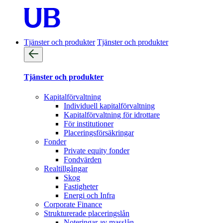
Tjänster och produkter
Tjänster och produkter
Tjänster och produkter
Kapitalförvaltning
Individuell kapitalförvaltning
Kapitalförvaltning för idrottare
För institutioner
Placeringsförsäkringar
Fonder
Private equity fonder
Fondvärden
Realtillgångar
Skog
Fastigheter
Energi och Infra
Corporate Finance
Strukturerade placeringslån
Noteringar av masslån