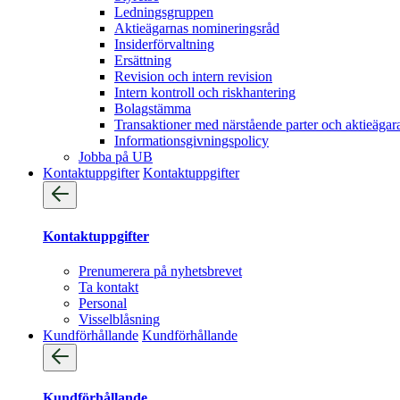
Ledningsgruppen
Aktieägarnas nomineringsråd
Insiderförvaltning
Ersättning
Revision och intern revision
Intern kontroll och riskhantering
Bolagstämma
Transaktioner med närstående parter och aktieägar
Informationsgivningspolicy
Jobba på UB
Kontaktuppgifter
Kontaktuppgifter
Kontaktuppgifter
Prenumerera på nyhetsbrevet
Ta kontakt
Personal
Visselblåsning
Kundförhållande
Kundförhållande
Kundförhållande