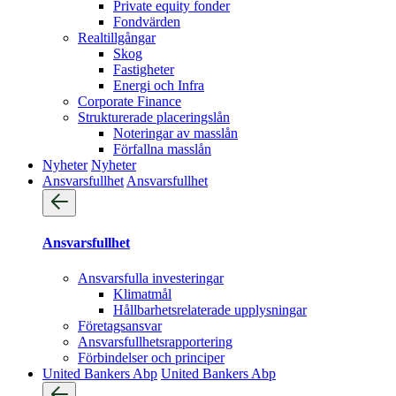
Private equity fonder
Fondvärden
Realtillgångar
Skog
Fastigheter
Energi och Infra
Corporate Finance
Strukturerade placeringslån
Noteringar av masslån
Förfallna masslån
Nyheter
Nyheter
Ansvarsfullhet
Ansvarsfullhet
Ansvarsfullhet
Ansvarsfulla investeringar
Klimatmål
Hållbarhetsrelaterade upplysningar
Företagsansvar
Ansvarsfullhets­rapportering
Förbindelser och principer
United Bankers Abp
United Bankers Abp