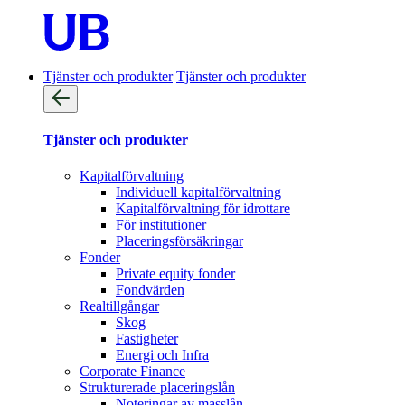
Tjänster och produkter
Tjänster och produkter
Tjänster och produkter
Kapitalförvaltning
Individuell kapitalförvaltning
Kapitalförvaltning för idrottare
För institutioner
Placeringsförsäkringar
Fonder
Private equity fonder
Fondvärden
Realtillgångar
Skog
Fastigheter
Energi och Infra
Corporate Finance
Strukturerade placeringslån
Noteringar av masslån