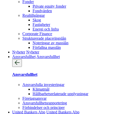
Fonder
Private equity fonder
Fondvärden
Realtillgångar
Skog
Fastigheter
Energi och Infra
Corporate Finance
Strukturerade placeringslån
Noteringar av masslån
Förfallna masslån
Nyheter
Nyheter
Ansvarsfullhet
Ansvarsfullhet
Ansvarsfullhet
Ansvarsfulla investeringar
Klimatmål
Hållbarhetsrelaterade upplysningar
Företagsansvar
Ansvarsfullhets­rapportering
Förbindelser och principer
United Bankers Abp
United Bankers Abp