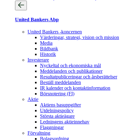
United Bankers Abp
United Bankers -koncernen
Värderingar, strategi, vision och mission
Media
Bildbank
Historik
Investerare
Nyckeltal och ekonomiska mål
Meddelanden och publikationer
Resultatpubliceringar och årsberättelser
Beställ meddelanden
IR kalender och kontaktinformation
Börsnotering (FI)
Aktie
Aktiens basuppgifter
Utdelningspolicy
Största aktieägare
Ledningens aktieinnehav
Flaggningar
Förvaltning
Bolagsordning