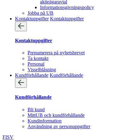
aktieägaravtal
Informationsgivningspolicy
Jobba på UB
Kontaktuppgifter
Kontaktuppgifter
Kontaktuppgifter
Prenumerera på nyhetsbrevet
Ta kontakt
Personal
Visselblåsning
Kundförhållande
Kundförhållande
Kundförhållande
Bli kund
MittUB och kundförhållande
Kundinformation
Användning av personuppgifter
FI
SV