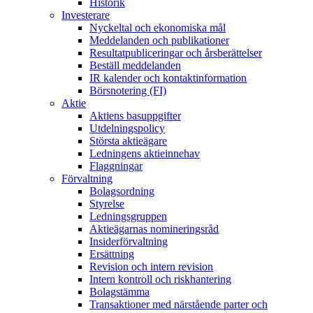
Historik
Investerare
Nyckeltal och ekonomiska mål
Meddelanden och publikationer
Resultatpubliceringar och årsberättelser
Beställ meddelanden
IR kalender och kontaktinformation
Börsnotering (FI)
Aktie
Aktiens basuppgifter
Utdelningspolicy
Största aktieägare
Ledningens aktieinnehav
Flaggningar
Förvaltning
Bolagsordning
Styrelse
Ledningsgruppen
Aktieägarnas nomineringsråd
Insiderförvaltning
Ersättning
Revision och intern revision
Intern kontroll och riskhantering
Bolagstämma
Transaktioner med närstående parter och