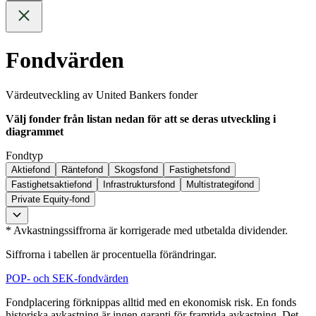
Fondvärden
Värdeutveckling av United Bankers fonder
Välj fonder från listan nedan för att se deras utveckling i
diagrammet
Fondtyp
Aktiefond
Räntefond
Skogsfond
Fastighetsfond
Fastighetsaktiefond
Infrastruktursfond
Multistrategifond
Private Equity-fond
* Avkastningssiffrorna är korrigerade med utbetalda dividender.
Siffrorna i tabellen är procentuella förändringar.
POP- och SEK-fondvärden
Fondplacering förknippas alltid med en ekonomisk risk. En fonds
historiska avkastning är ingen garanti för framtida avkastning. Det