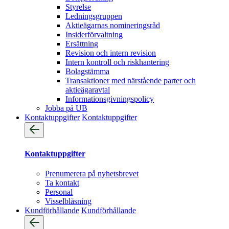
Styrelse
Ledningsgruppen
Aktieägarnas nomineringsråd
Insiderförvaltning
Ersättning
Revision och intern revision
Intern kontroll och riskhantering
Bolagstämma
Transaktioner med närstående parter och
aktieägaravtal
Informationsgivningspolicy
Jobba på UB
Kontaktuppgifter
Kontaktuppgifter
Kontaktuppgifter
Prenumerera på nyhetsbrevet
Ta kontakt
Personal
Visselblåsning
Kundförhållande
Kundförhållande