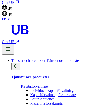
OmaUB
.FI
.FI
FI
SV
OmaUB
Tjänster och produkter
Tjänster och produkter
Tjänster och produkter
Kapitalförvaltning
Individuell kapitalförvaltning
Kapitalförvaltning för idrottare
För institutioner
Placeringsförsäkringar