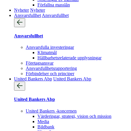
Förfallna masslån
Nyheter
Nyheter
Ansvarsfullhet
Ansvarsfullhet
Ansvarsfullhet
Ansvarsfulla investeringar
Klimatmål
Hållbarhetsrelaterade upplysningar
Företagsansvar
Ansvarsfullhets­rapportering
Förbindelser och principer
United Bankers Abp
United Bankers Abp
United Bankers Abp
United Bankers -koncernen
Värderingar, strategi, vision och mission
Media
Bildbank