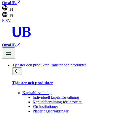
OmaUB
.FI
.FI
FI
SV
OmaUB
Tjänster och produkter
Tjänster och produkter
Tjänster och produkter
Kapitalförvaltning
Individuell kapitalförvaltning
Kapitalförvaltning för idrottare
För institutioner
Placeringsförsäkringar