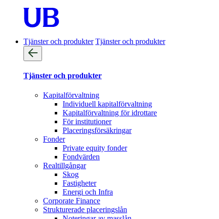
Tjänster och produkter
Tjänster och produkter
Tjänster och produkter
Kapitalförvaltning
Individuell kapitalförvaltning
Kapitalförvaltning för idrottare
För institutioner
Placeringsförsäkringar
Fonder
Private equity fonder
Fondvärden
Realtillgångar
Skog
Fastigheter
Energi och Infra
Corporate Finance
Strukturerade placeringslån
Noteringar av masslån