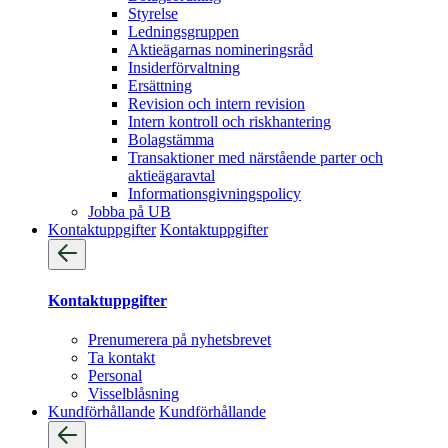
Styrelse
Ledningsgruppen
Aktieägarnas nomineringsråd
Insiderförvaltning
Ersättning
Revision och intern revision
Intern kontroll och riskhantering
Bolagstämma
Transaktioner med närstående parter och
aktieägaravtal
Informationsgivningspolicy
Jobba på UB
Kontaktuppgifter
Kontaktuppgifter
Kontaktuppgifter
Prenumerera på nyhetsbrevet
Ta kontakt
Personal
Visselblåsning
Kundförhållande
Kundförhållande