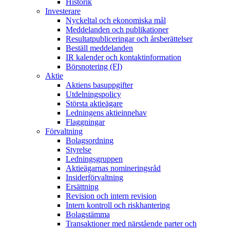
Historik
Investerare
Nyckeltal och ekonomiska mål
Meddelanden och publikationer
Resultatpubliceringar och årsberättelser
Beställ meddelanden
IR kalender och kontaktinformation
Börsnotering (FI)
Aktie
Aktiens basuppgifter
Utdelningspolicy
Största aktieägare
Ledningens aktieinnehav
Flaggningar
Förvaltning
Bolagsordning
Styrelse
Ledningsgruppen
Aktieägarnas nomineringsråd
Insiderförvaltning
Ersättning
Revision och intern revision
Intern kontroll och riskhantering
Bolagstämma
Transaktioner med närstående parter och