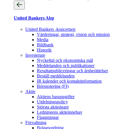
United Bankers Abp
United Bankers -koncernen
Värderingar, strategi, vision och mission
Media
Bildbank
Historik
Investerare
Nyckeltal och ekonomiska mål
Meddelanden och publikationer
Resultatpubliceringar och årsberättelser
Beställ meddelanden
IR kalender och kontaktinformation
Börsnotering (FI)
Aktie
Aktiens basuppgifter
Utdelningspolicy
Största aktieägare
Ledningens aktieinnehav
Flaggningar
Förvaltning
Bolagsordning