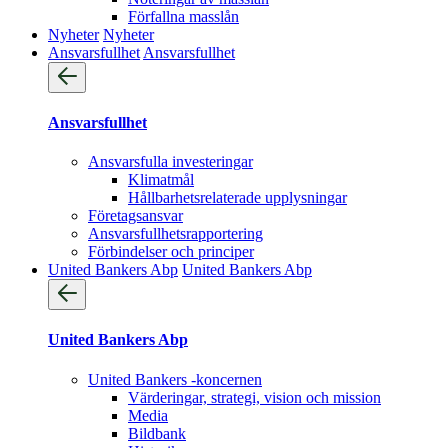
Förfallna masslån
Nyheter
Nyheter
Ansvarsfullhet
Ansvarsfullhet
Ansvarsfullhet
Ansvarsfulla investeringar
Klimatmål
Hållbarhetsrelaterade upplysningar
Företagsansvar
Ansvarsfullhets­rapportering
Förbindelser och principer
United Bankers Abp
United Bankers Abp
United Bankers Abp
United Bankers -koncernen
Värderingar, strategi, vision och mission
Media
Bildbank