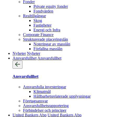
Fonder
Private equity fonder
Fondvärden
Realtillgångar
Skog
Fastigheter
Energi och Infra
Corporate Finance
Strukturerade placeringslån
Noteringar av masslån
Förfallna masslån
Nyheter
Nyheter
Ansvarsfullhet
Ansvarsfullhet
Ansvarsfullhet
Ansvarsfulla investeringar
Klimatmål
Hållbarhetsrelaterade upplysningar
Företagsansvar
Ansvarsfullhets­rapportering
Förbindelser och principer
United Bankers Abp
United Bankers Abp