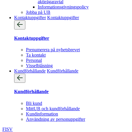
aktieägaravtal
Informationsgivningspolicy
Jobba på UB
Kontaktuppgifter
Kontaktuppgifter
Kontaktuppgifter
Prenumerera på nyhetsbrevet
Ta kontakt
Personal
Visselblåsning
Kundförhållande
Kundförhållande
Kundförhållande
Bli kund
MittUB och kundförhållande
Kundinformation
Användning av personuppgifter
FI
SV