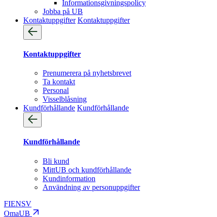
Informationsgivningspolicy
Jobba på UB
Kontaktuppgifter
Kontaktuppgifter
Kontaktuppgifter
Prenumerera på nyhetsbrevet
Ta kontakt
Personal
Visselblåsning
Kundförhållande
Kundförhållande
Kundförhållande
Bli kund
MittUB och kundförhållande
Kundinformation
Användning av personuppgifter
FI
EN
SV
OmaUB