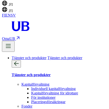
.FI
.FI
FI
EN
SV
OmaUB
Tjänster och produkter
Tjänster och produkter
Tjänster och produkter
Kapitalförvaltning
Individuell kapitalförvaltning
Kapitalförvaltning för idrottare
För institutioner
Placeringsförsäkringar
Fonder