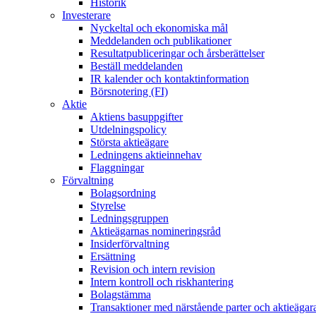
Historik
Investerare
Nyckeltal och ekonomiska mål
Meddelanden och publikationer
Resultatpubliceringar och årsberättelser
Beställ meddelanden
IR kalender och kontaktinformation
Börsnotering (FI)
Aktie
Aktiens basuppgifter
Utdelningspolicy
Största aktieägare
Ledningens aktieinnehav
Flaggningar
Förvaltning
Bolagsordning
Styrelse
Ledningsgruppen
Aktieägarnas nomineringsråd
Insiderförvaltning
Ersättning
Revision och intern revision
Intern kontroll och riskhantering
Bolagstämma
Transaktioner med närstående parter och aktieägar