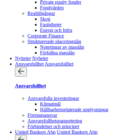
Private equity fonder
Fondvärden
Realtillgångar
Skog
Fastigheter
Energi och Infra
Corporate Finance
Strukturerade placeringslån
Noteringar av masslån
Förfallna masslån
Nyheter
Nyheter
Ansvarsfullhet
Ansvarsfullhet
Ansvarsfullhet
Ansvarsfulla investeringar
Klimatmål
Hållbarhetsrelaterade upplysningar
Företagsansvar
Ansvarsfullhets­rapportering
Förbindelser och principer
United Bankers Abp
United Bankers Abp