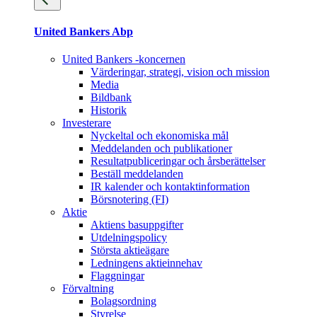
United Bankers Abp
United Bankers -koncernen
Värderingar, strategi, vision och mission
Media
Bildbank
Historik
Investerare
Nyckeltal och ekonomiska mål
Meddelanden och publikationer
Resultatpubliceringar och årsberättelser
Beställ meddelanden
IR kalender och kontaktinformation
Börsnotering (FI)
Aktie
Aktiens basuppgifter
Utdelningspolicy
Största aktieägare
Ledningens aktieinnehav
Flaggningar
Förvaltning
Bolagsordning
Styrelse