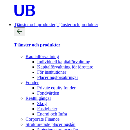
Tjänster och produkter
Tjänster och produkter
Tjänster och produkter
Kapitalförvaltning
Individuell kapitalförvaltning
Kapitalförvaltning för idrottare
För institutioner
Placeringsförsäkringar
Fonder
Private equity fonder
Fondvärden
Realtillgångar
Skog
Fastigheter
Energi och Infra
Corporate Finance
Strukturerade placeringslån
Noteringar av masslån