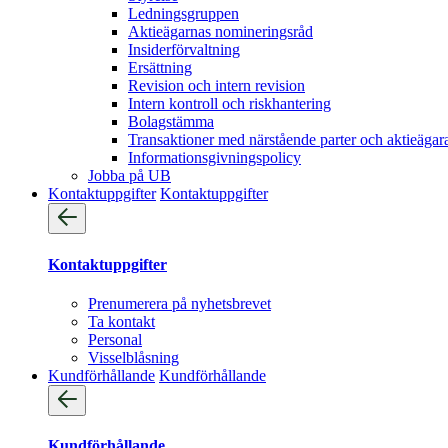
Ledningsgruppen
Aktieägarnas nomineringsråd
Insiderförvaltning
Ersättning
Revision och intern revision
Intern kontroll och riskhantering
Bolagstämma
Transaktioner med närstående parter och aktieägar
Informationsgivningspolicy
Jobba på UB
Kontaktuppgifter
Kontaktuppgifter
Kontaktuppgifter
Prenumerera på nyhetsbrevet
Ta kontakt
Personal
Visselblåsning
Kundförhållande
Kundförhållande
Kundförhållande