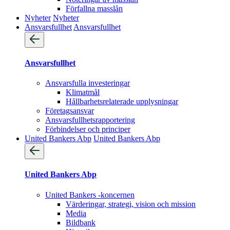
Förfallna masslån
Nyheter
Nyheter
Ansvarsfullhet
Ansvarsfullhet
Ansvarsfullhet
Ansvarsfulla investeringar
Klimatmål
Hållbarhetsrelaterade upplysningar
Företagsansvar
Ansvarsfullhets­rapportering
Förbindelser och principer
United Bankers Abp
United Bankers Abp
United Bankers Abp
United Bankers -koncernen
Värderingar, strategi, vision och mission
Media
Bildbank