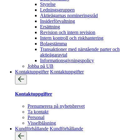
Styrelse
Ledningsgruppen
Aktieägarnas nomineringsråd
Insiderförvaltning
Ersättning
Revision och intern revision
Intern kontroll och riskhantering
Bolagstämma
Transaktioner med närstående parter och
aktieägaravtal
Informationsgivningspolicy
Jobba på UB
Kontaktuppgifter
Kontaktuppgifter
Kontaktuppgifter
Prenumerera på nyhetsbrevet
Ta kontakt
Personal
Visselblåsning
Kundförhållande
Kundförhållande