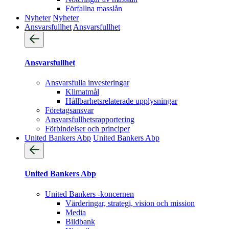
Förfallna masslån
Nyheter
Nyheter
Ansvarsfullhet
Ansvarsfullhet
Ansvarsfullhet
Ansvarsfulla investeringar
Klimatmål
Hållbarhetsrelaterade upplysningar
Företagsansvar
Ansvarsfullhets­rapportering
Förbindelser och principer
United Bankers Abp
United Bankers Abp
United Bankers Abp
United Bankers -koncernen
Värderingar, strategi, vision och mission
Media
Bildbank