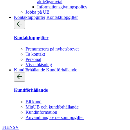
aktieägaravtal
Informationsgivningspolicy
Jobba på UB
Kontaktuppgifter
Kontaktuppgifter
Kontaktuppgifter
Prenumerera på nyhetsbrevet
Ta kontakt
Personal
Visselblåsning
Kundförhållande
Kundförhållande
Kundförhållande
Bli kund
MittUB och kundförhållande
Kundinformation
Användning av personuppgifter
FI
EN
SV