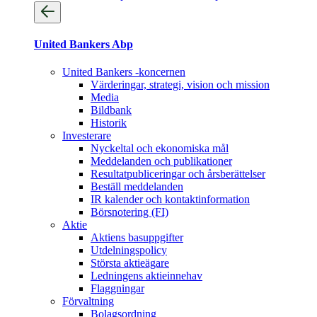
United Bankers Abp
United Bankers -koncernen
Värderingar, strategi, vision och mission
Media
Bildbank
Historik
Investerare
Nyckeltal och ekonomiska mål
Meddelanden och publikationer
Resultatpubliceringar och årsberättelser
Beställ meddelanden
IR kalender och kontaktinformation
Börsnotering (FI)
Aktie
Aktiens basuppgifter
Utdelningspolicy
Största aktieägare
Ledningens aktieinnehav
Flaggningar
Förvaltning
Bolagsordning