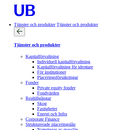
Tjänster och produkter
Tjänster och produkter
Tjänster och produkter
Kapitalförvaltning
Individuell kapitalförvaltning
Kapitalförvaltning för idrottare
För institutioner
Placeringsförsäkringar
Fonder
Private equity fonder
Fondvärden
Realtillgångar
Skog
Fastigheter
Energi och Infra
Corporate Finance
Strukturerade placeringslån
Noteringar av masslån