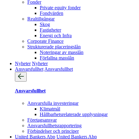
Fonder
Private equity fonder
Fondvärden
Realtillgångar
Skog
Fastigheter
Energi och Infra
Corporate Finance
Strukturerade placeringslån
Noteringar av masslån
Förfallna masslån
Nyheter
Nyheter
Ansvarsfullhet
Ansvarsfullhet
Ansvarsfullhet
Ansvarsfulla investeringar
Klimatmål
Hållbarhetsrelaterade upplysningar
Företagsansvar
Ansvarsfullhets­rapportering
Förbindelser och principer
United Bankers Abp
United Bankers Abp