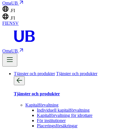
OmaUB
.FI
.FI
FI
EN
SV
OmaUB
Tjänster och produkter
Tjänster och produkter
Tjänster och produkter
Kapitalförvaltning
Individuell kapitalförvaltning
Kapitalförvaltning för idrottare
För institutioner
Placeringsförsäkringar