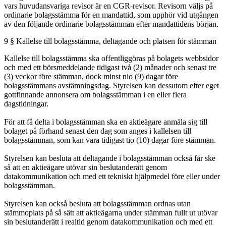
vars huvudansvariga revisor är en CGR-revisor. Revisorn väljs på
ordinarie bolagsstämma för en mandattid, som upphör vid utgången
av den följande ordinarie bolagsstämman efter mandattidens början.
9 § Kallelse till bolagsstämma, deltagande och platsen för stämman
Kallelse till bolagsstämma ska offentliggöras på bolagets webbsidor
och med ett börsmeddelande tidigast två (2) månader och senast tre
(3) veckor före stämman, dock minst nio (9) dagar före
bolagsstämmans avstämningsdag. Styrelsen kan dessutom efter eget
gottfinnande annonsera om bolagsstämman i en eller flera
dagstidningar.
För att få delta i bolagsstämman ska en aktieägare anmäla sig till
bolaget på förhand senast den dag som anges i kallelsen till
bolagsstämman, som kan vara tidigast tio (10) dagar före stämman.
Styrelsen kan besluta att deltagande i bolagsstämman också får ske
så att en aktieägare utövar sin beslutanderätt genom
datakommunikation och med ett tekniskt hjälpmedel före eller under
bolagsstämman.
Styrelsen kan också besluta att bolagsstämman ordnas utan
stämmoplats på så sätt att aktieägarna under stämman fullt ut utövar
sin beslutanderätt i realtid genom datakommunikation och med ett