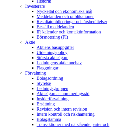
Historik
Investerare
Nyckeltal och ekonomiska mål
Meddelanden och publikationer
Resultatpubliceringar och årsberättelser
Beställ meddelanden
IR kalender och kontaktinformation
Börsnotering (FI)
Aktie
Aktiens basuppgifter
Utdelningspolicy
Största aktieägare
Ledningens aktieinnehav
Flaggningar
Förvaltning
Bolagsordning
Styrelse
Ledningsgruppen
Aktieägarnas nomineringsråd
Insiderförvaltning
Ersättning
Revision och intern revision
Intern kontroll och riskhantering
Bolagstämma
Transaktioner med närstående parter och