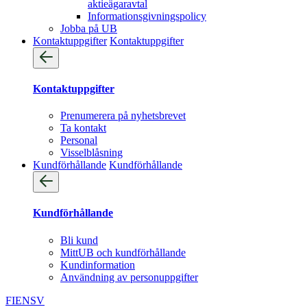
aktieägaravtal
Informationsgivningspolicy
Jobba på UB
Kontaktuppgifter
Kontaktuppgifter
Kontaktuppgifter
Prenumerera på nyhetsbrevet
Ta kontakt
Personal
Visselblåsning
Kundförhållande
Kundförhållande
Kundförhållande
Bli kund
MittUB och kundförhållande
Kundinformation
Användning av personuppgifter
FI
EN
SV