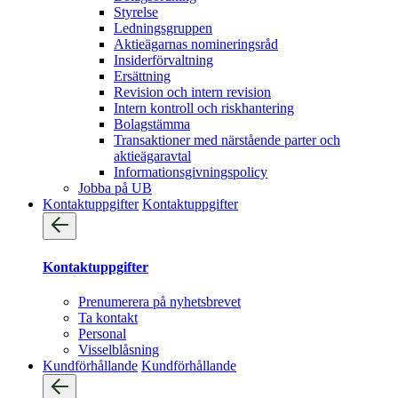
Styrelse
Ledningsgruppen
Aktieägarnas nomineringsråd
Insiderförvaltning
Ersättning
Revision och intern revision
Intern kontroll och riskhantering
Bolagstämma
Transaktioner med närstående parter och
aktieägaravtal
Informationsgivningspolicy
Jobba på UB
Kontaktuppgifter
Kontaktuppgifter
Kontaktuppgifter
Prenumerera på nyhetsbrevet
Ta kontakt
Personal
Visselblåsning
Kundförhållande
Kundförhållande