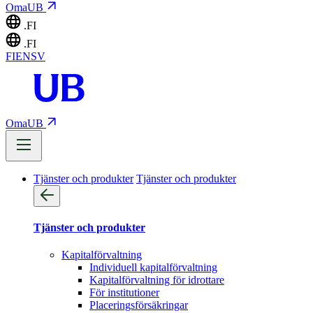
OmaUB
.FI
.FI
FI
EN
SV
OmaUB
Tjänster och produkter
Tjänster och produkter
Tjänster och produkter
Kapitalförvaltning
Individuell kapitalförvaltning
Kapitalförvaltning för idrottare
För institutioner
Placeringsförsäkringar