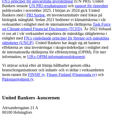
FN:s principer för ansvarsfulla investeringar
(UN PRI). United
Bankers senaste
UN PRI resultatrapport
och
rapport för öppenhet
publicerades i november 2025. I början av 2024 gick United
Bankers med i
PRI Spring
, ett investerarinitiativ med fokus på
biologisk mångfald. Sedan 2021 bedömer vi klimatriskerna i vår
verksamhet i enlighet med de internationella riktlinjerna
Task Force
on Climate-related Financial Disclosures (TCFD)
. År 2022 förband
vi oss att i vår verksamhet respektera de mänskliga rättigheterna i
enlighet med
FN:s vägledande principer för företag och mänskliga
rättigheter (UNGP)
. United Bankers har åtagit sig att hantera
effekterna av sina investeringar i skogsvärdekedjan i enlighet med
de internationella riktlinjerna för effektstyrning (OPIM). För mer
information, se
UB:s OPIM-informationsdokument
.
Vi strävar också efter att främja hållbarhet genom olika
branschorganisationer och initiativ och vi deltar i verksamheten
inom ramen för
FINSIF ry
,
Finans Finland (Finanssiala ry)
och
Pääomasijoittajat ry
.
United Bankers -koncernen
Alexandersgatan 21 A
00100 Helsingfors