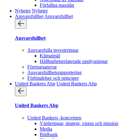
Förfallna masslån
Nyheter
Nyheter
Ansvarsfullhet
Ansvarsfullhet
Ansvarsfullhet
Ansvarsfulla investeringar
Klimatmål
Hållbarhetsrelaterade upplysningar
Företagsansvar
Ansvarsfullhets­rapportering
Förbindelser och principer
United Bankers Abp
United Bankers Abp
United Bankers Abp
United Bankers -koncernen
Värderingar, strategi, vision och mission
Media
Bildbank