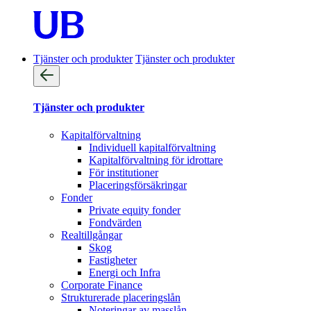
Tjänster och produkter
Tjänster och produkter
Tjänster och produkter
Kapitalförvaltning
Individuell kapitalförvaltning
Kapitalförvaltning för idrottare
För institutioner
Placeringsförsäkringar
Fonder
Private equity fonder
Fondvärden
Realtillgångar
Skog
Fastigheter
Energi och Infra
Corporate Finance
Strukturerade placeringslån
Noteringar av masslån