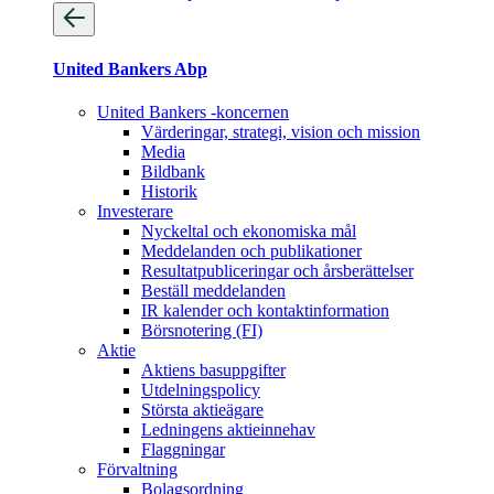
United Bankers Abp
United Bankers -koncernen
Värderingar, strategi, vision och mission
Media
Bildbank
Historik
Investerare
Nyckeltal och ekonomiska mål
Meddelanden och publikationer
Resultatpubliceringar och årsberättelser
Beställ meddelanden
IR kalender och kontaktinformation
Börsnotering (FI)
Aktie
Aktiens basuppgifter
Utdelningspolicy
Största aktieägare
Ledningens aktieinnehav
Flaggningar
Förvaltning
Bolagsordning