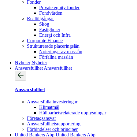
Fonder
Private equity fonder
Fondvärden
Realtillgångar
Skog
Fastigheter
Energi och Infra
Corporate Finance
Strukturerade placeringslån
Noteringar av masslån
Förfallna masslån
Nyheter
Nyheter
Ansvarsfullhet
Ansvarsfullhet
Ansvarsfullhet
Ansvarsfulla investeringar
Klimatmål
Hållbarhetsrelaterade upplysningar
Företagsansvar
Ansvarsfullhets­rapportering
Förbindelser och principer
United Bankers Abp
United Bankers Abp