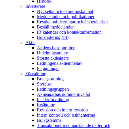
Historik
Investerare
Nyckeltal och ekonomiska mål
Meddelanden och publikationer
Resultatpubliceringar och årsberättelser
Beställ meddelanden
IR kalender och kontaktinformation
Börsnotering (FI)
Aktie
Aktiens basuppgifter
Utdelningspolicy
Största aktieägare
Ledningens aktieinnehav
Flaggningar
Förvaltning
Bolagsordning
Styrelse
Ledningsgruppen
Aktieägarnas nomineringsråd
Insiderförvaltning
Ersättning
Revision och intern revision
Intern kontroll och riskhantering
Bolagstämma
Transaktioner med närstående parter och