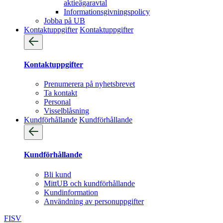
aktieägaravtal
Informationsgivningspolicy
Jobba på UB
Kontaktuppgifter
Kontaktuppgifter
Kontaktuppgifter
Prenumerera på nyhetsbrevet
Ta kontakt
Personal
Visselblåsning
Kundförhållande
Kundförhållande
Kundförhållande
Bli kund
MittUB och kundförhållande
Kundinformation
Användning av personuppgifter
FI
SV