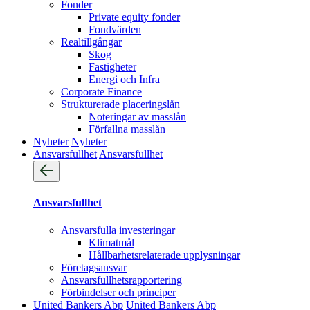
Fonder
Private equity fonder
Fondvärden
Realtillgångar
Skog
Fastigheter
Energi och Infra
Corporate Finance
Strukturerade placeringslån
Noteringar av masslån
Förfallna masslån
Nyheter
Nyheter
Ansvarsfullhet
Ansvarsfullhet
Ansvarsfullhet
Ansvarsfulla investeringar
Klimatmål
Hållbarhetsrelaterade upplysningar
Företagsansvar
Ansvarsfullhets­rapportering
Förbindelser och principer
United Bankers Abp
United Bankers Abp