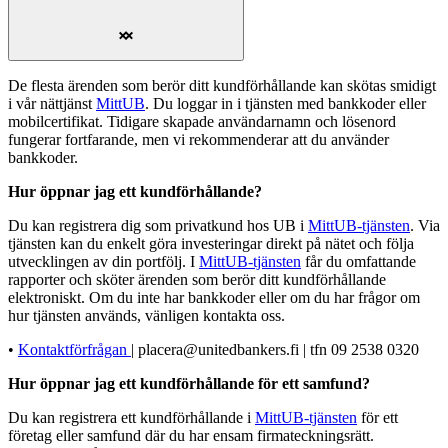
De flesta ärenden som berör ditt kundförhållande kan skötas smidigt
i vår nättjänst
MittUB
. Du loggar in i tjänsten med bankkoder eller
mobilcertifikat. Tidigare skapade användarnamn och lösenord
fungerar fortfarande, men vi rekommenderar att du använder
bankkoder.
Hur öppnar jag ett kundförhållande?
Du kan registrera dig som privatkund hos UB i
MittUB-tjänsten
. Via
tjänsten kan du enkelt göra investeringar direkt på nätet och följa
utvecklingen av din portfölj. I
MittUB-tjänsten
får du omfattande
rapporter och sköter ärenden som berör ditt kundförhållande
elektroniskt. Om du inte har bankkoder eller om du har frågor om
hur tjänsten används, vänligen kontakta oss.
•
Kontaktförfrågan
| placera@unitedbankers.fi | tfn 09 2538 0320
Hur öppnar jag ett kundförhållande för ett samfund?
Du kan registrera ett kundförhållande i
MittUB-tjänsten
för ett
företag eller samfund där du har ensam firmateckningsrätt.