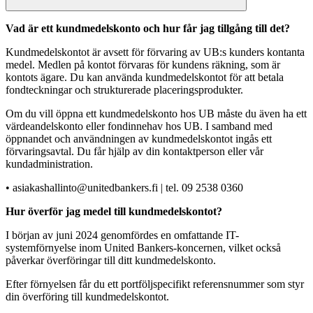
Vad är ett kundmedelskonto och hur får jag tillgång till det?
Kundmedelskontot är avsett för förvaring av UB:s kunders kontanta
medel. Medlen på kontot förvaras för kundens räkning, som är
kontots ägare. Du kan använda kundmedelskontot för att betala
fondteckningar och strukturerade placeringsprodukter.
Om du vill öppna ett kundmedelskonto hos UB måste du även ha ett
värdeandelskonto eller fondinnehav hos UB. I samband med
öppnandet och användningen av kundmedelskontot ingås ett
förvaringsavtal. Du får hjälp av din kontaktperson eller vår
kundadministration.
• asiakashallinto@unitedbankers.fi | tel. 09 2538 0360
Hur överför jag medel till kundmedelskontot?
I början av juni 2024 genomfördes en omfattande IT-
systemförnyelse inom United Bankers-koncernen, vilket också
påverkar överföringar till ditt kundmedelskonto.
Efter förnyelsen får du ett portföljspecifikt referensnummer som styr
din överföring till kundmedelskontot.