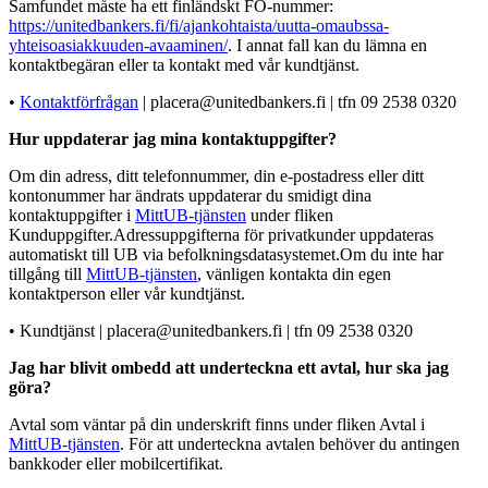
Samfundet måste ha ett finländskt FO-nummer:
https://unitedbankers.fi/fi/ajankohtaista/uutta-omaubssa-
yhteisoasiakkuuden-avaaminen/
. I annat fall kan du lämna en
kontaktbegäran eller ta kontakt med vår kundtjänst.
•
Kontaktförfrågan
| placera@unitedbankers.fi | tfn 09 2538 0320
Hur uppdaterar jag mina kontaktuppgifter?
Om din adress, ditt telefonnummer, din e-postadress eller ditt
kontonummer har ändrats uppdaterar du smidigt dina
kontaktuppgifter i
MittUB-tjänsten
under fliken
Kunduppgifter.Adressuppgifterna för privatkunder uppdateras
automatiskt till UB via befolkningsdatasystemet.Om du inte har
tillgång till
MittUB-tjänsten
, vänligen kontakta din egen
kontaktperson eller vår kundtjänst.
• Kundtjänst | placera@unitedbankers.fi | tfn 09 2538 0320
Jag har blivit ombedd att underteckna ett avtal, hur ska jag
göra?
Avtal som väntar på din underskrift finns under fliken Avtal i
MittUB-tjänsten
. För att underteckna avtalen behöver du antingen
bankkoder eller mobilcertifikat.