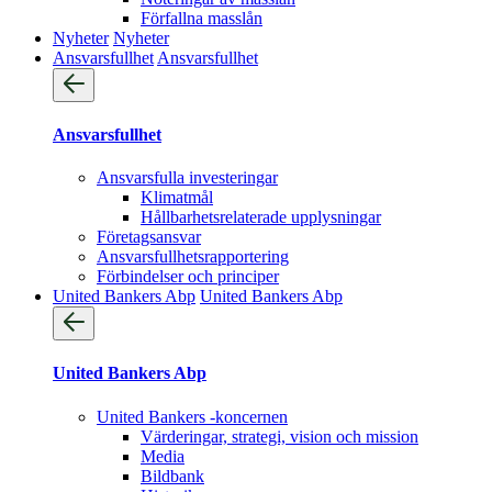
Förfallna masslån
Nyheter
Nyheter
Ansvarsfullhet
Ansvarsfullhet
Ansvarsfullhet
Ansvarsfulla investeringar
Klimatmål
Hållbarhetsrelaterade upplysningar
Företagsansvar
Ansvarsfullhets­rapportering
Förbindelser och principer
United Bankers Abp
United Bankers Abp
United Bankers Abp
United Bankers -koncernen
Värderingar, strategi, vision och mission
Media
Bildbank