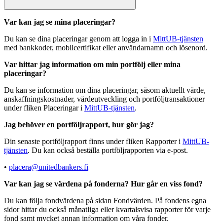
Var kan jag se mina placeringar?
Du kan se dina placeringar genom att logga in i
MittUB-tjänsten
med bankkoder, mobilcertifikat eller användarnamn och lösenord.
Var hittar jag information om min portfölj eller mina
placeringar?
Du kan se information om dina placeringar, såsom aktuellt värde,
anskaffningskostnader, värdeutveckling och portföljtransaktioner
under fliken Placeringar i
MittUB-tjänsten
.
Jag behöver en portföljrapport, hur gör jag?
Din senaste portföljrapport finns under fliken Rapporter i
MittUB-
tjänsten
. Du kan också beställa portföljrapporten via e-post.
•
placera@unitedbankers.fi
Var kan jag se värdena på fonderna? Hur går en viss fond?
Du kan följa fondvärdena på sidan Fondvärden. På fondens egna
sidor hittar du också månatliga eller kvartalsvisa rapporter för varje
fond samt mycket annan information om våra fonder.