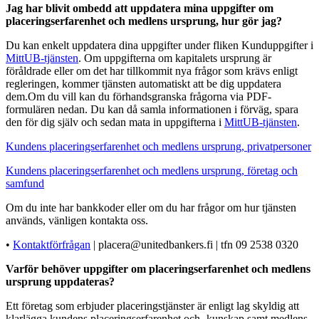
Jag har blivit ombedd att uppdatera mina uppgifter om
placeringserfarenhet och medlens ursprung, hur gör jag?
Du kan enkelt uppdatera dina uppgifter under fliken Kunduppgifter i
MittUB-tjänsten
. Om uppgifterna om kapitalets ursprung är
föråldrade eller om det har tillkommit nya frågor som krävs enligt
regleringen, kommer tjänsten automatiskt att be dig uppdatera
dem.Om du vill kan du förhandsgranska frågorna via PDF-
formulären nedan. Du kan då samla informationen i förväg, spara
den för dig själv och sedan mata in uppgifterna i
MittUB-tjänsten
.
Kundens placeringserfarenhet och medlens ursprung, privatpersoner
Kundens placeringserfarenhet och medlens ursprung, företag och
samfund
Om du inte har bankkoder eller om du har frågor om hur tjänsten
används, vänligen kontakta oss.
•
Kontaktförfrågan
| placera@unitedbankers.fi | tfn 09 2538 0320
Varför behöver uppgifter om placeringserfarenhet och medlens
ursprung uppdateras?
Ett företag som erbjuder placeringstjänster är enligt lag skyldig att
klarlägga kundens placeringserfarenhet och -kunskap samt medlens