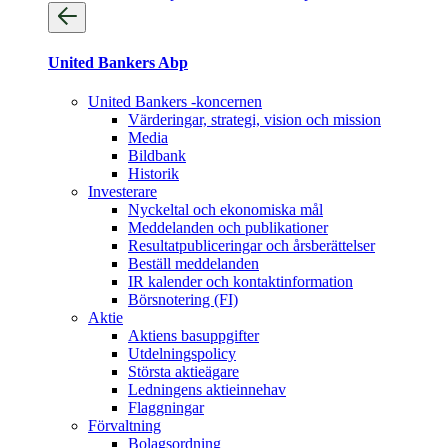
United Bankers Abp
United Bankers -koncernen
Värderingar, strategi, vision och mission
Media
Bildbank
Historik
Investerare
Nyckeltal och ekonomiska mål
Meddelanden och publikationer
Resultatpubliceringar och årsberättelser
Beställ meddelanden
IR kalender och kontaktinformation
Börsnotering (FI)
Aktie
Aktiens basuppgifter
Utdelningspolicy
Största aktieägare
Ledningens aktieinnehav
Flaggningar
Förvaltning
Bolagsordning