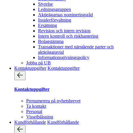
Styrelse
Ledningsgruppen
Aktieägarnas nomineringsråd
Insiderförvaltning
Ersättning
Revision och intern revision
Intern kontroll och riskhantering
Bolagstämma
Transaktioner med närstående parter och
aktieägaravtal
Informationsgivningspolicy
Jobba på UB
Kontaktuppgifter
Kontaktuppgifter
Kontaktuppgifter
Prenumerera på nyhetsbrevet
Ta kontakt
Personal
Visselblåsning
Kundförhållande
Kundförhållande