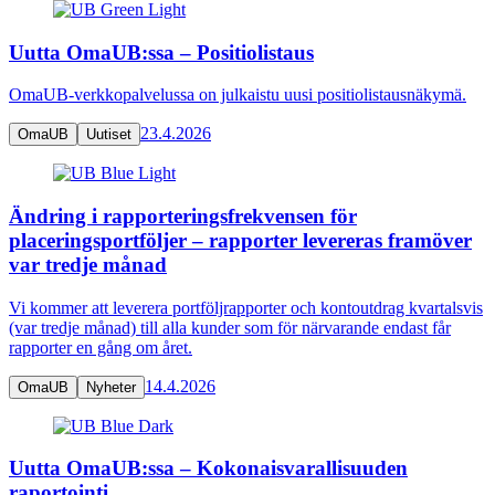
Uutta OmaUB:ssa – Positiolistaus
OmaUB-verkkopalvelussa on julkaistu uusi positiolistausnäkymä.
23.4.2026
OmaUB
Uutiset
Ändring i rapporteringsfrekvensen för
placeringsportföljer – rapporter levereras framöver
var tredje månad
Vi kommer att leverera portföljrapporter och kontoutdrag kvartalsvis
(var tredje månad) till alla kunder som för närvarande endast får
rapporter en gång om året.
14.4.2026
OmaUB
Nyheter
Uutta OmaUB:ssa – Kokonaisvarallisuuden
raportointi