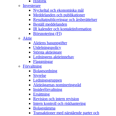
Historik
Investerare
Nyckeltal och ekonomiska mål
Meddelanden och publikationer
Resultatpubliceringar och årsberättelser
Beställ meddelanden
IR kalender och kontaktinformation
Börsnotering (FI)
Aktie
Aktiens basuppgifter
Utdelningspolicy
Största aktieägare
Ledningens aktieinnehav
Flaggningar
Förvaltning
Bolagsordning
Styrelse
Ledningsgruppen
Aktieägarnas nomineringsråd
Insiderförvaltning
Ersättning
Revision och intern revision
Intern kontroll och riskhantering
Bolagstämma
Transaktioner med närstående parter och