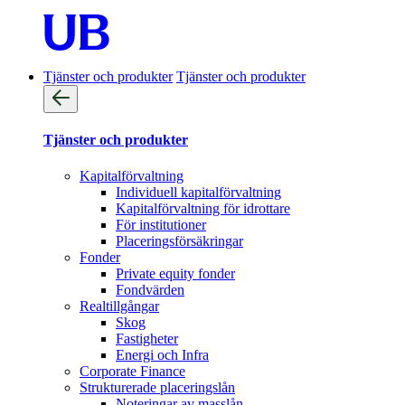
Tjänster och produkter
Tjänster och produkter
Tjänster och produkter
Kapitalförvaltning
Individuell kapitalförvaltning
Kapitalförvaltning för idrottare
För institutioner
Placeringsförsäkringar
Fonder
Private equity fonder
Fondvärden
Realtillgångar
Skog
Fastigheter
Energi och Infra
Corporate Finance
Strukturerade placeringslån
Noteringar av masslån