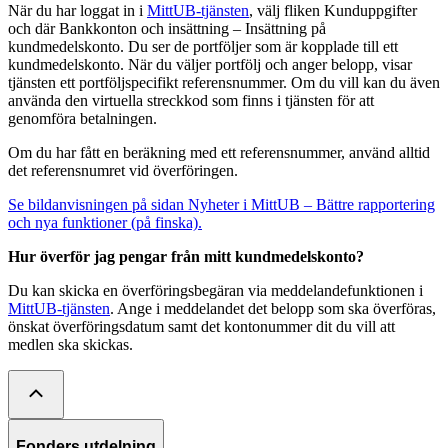
När du har loggat in i
MittUB-tjänsten
, välj fliken Kunduppgifter
och där Bankkonton och insättning – Insättning på
kundmedelskonto. Du ser de portföljer som är kopplade till ett
kundmedelskonto. När du väljer portfölj och anger belopp, visar
tjänsten ett portföljspecifikt referensnummer. Om du vill kan du även
använda den virtuella streckkod som finns i tjänsten för att
genomföra betalningen.
Om du har fått en beräkning med ett referensnummer, använd alltid
det referensnumret vid överföringen.
Se bildanvisningen på sidan Nyheter i MittUB – Bättre rapportering
och nya funktioner (på finska).
Hur överför jag pengar från mitt kundmedelskonto?
Du kan skicka en överföringsbegäran via meddelandefunktionen i
MittUB-tjänsten
. Ange i meddelandet det belopp som ska överföras,
önskat överföringsdatum samt det kontonummer dit du vill att
medlen ska skickas.
Fonders utdelning