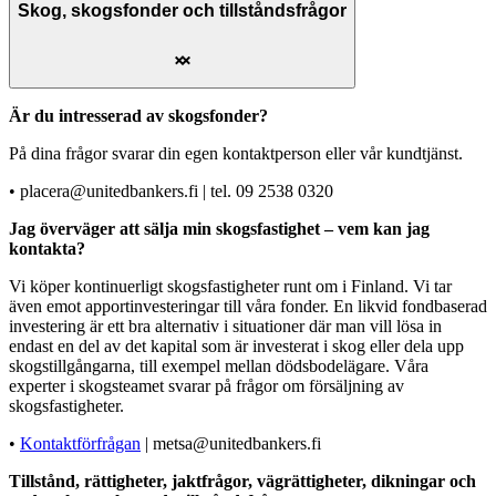
Skog, skogsfonder och tillståndsfrågor
Är du intresserad av skogsfonder?
På dina frågor svarar din egen kontaktperson eller vår kundtjänst.
• placera@unitedbankers.fi | tel. 09 2538 0320
Jag överväger att sälja min skogsfastighet – vem kan jag
kontakta?
Vi köper kontinuerligt skogsfastigheter runt om i Finland. Vi tar
även emot apportinvesteringar till våra fonder. En likvid fondbaserad
investering är ett bra alternativ i situationer där man vill lösa in
endast en del av det kapital som är investerat i skog eller dela upp
skogstillgångarna, till exempel mellan dödsbodelägare. Våra
experter i skogsteamet svarar på frågor om försäljning av
skogsfastigheter.
•
Kontaktförfrågan
| metsa@unitedbankers.fi
Tillstånd, rättigheter, jaktfrågor, vägrättigheter, dikningar och