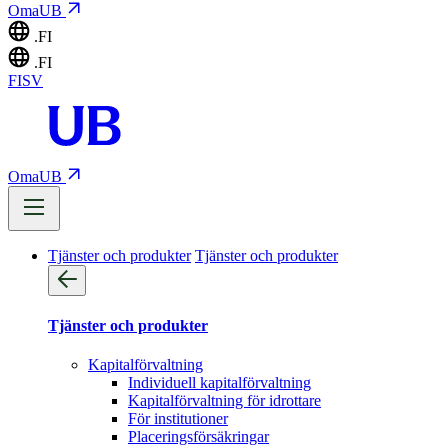
OmaUB
.FI
.FI
FI
SV
OmaUB
Tjänster och produkter
Tjänster och produkter
Tjänster och produkter
Kapitalförvaltning
Individuell kapitalförvaltning
Kapitalförvaltning för idrottare
För institutioner
Placeringsförsäkringar