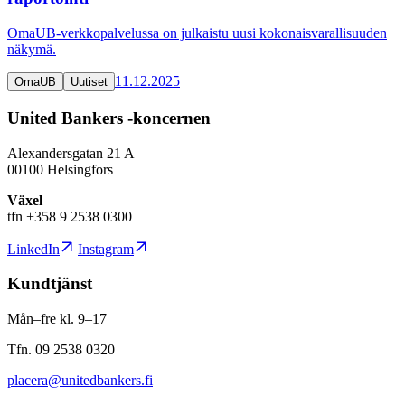
OmaUB-verkkopalvelussa on julkaistu uusi kokonaisvarallisuuden
näkymä.
11.12.2025
OmaUB
Uutiset
United Bankers -koncernen
Alexandersgatan 21 A
00100 Helsingfors
Växel
tfn +358 9 2538 0300
LinkedIn
Instagram
Kundtjänst
Mån–fre kl. 9–17
Tfn. 09 2538 0320
placera@unitedbankers.fi