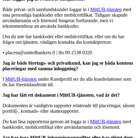
Både privat- och samfundskunder loggar in i
MittUB-tjänsten
med
sina personliga bankkoder eller mobilcertifikat. Tidigare skapade
användarnamn och lösenord fungerar fortfarande, men vi
rekommenderar att använda bankkoder.
Om du inte har bankkoder eller mobilcertifikat, eller om du har
frågor om tjänsten, vänligen kontakta din kontaktperson:
• placera@unitedbankers.fi | tfn 09 2538 0320
Jag är både företags- och privatkund, kan jag se båda kontons
placeringar med samma inloggning?
I
MittUB-tjänsten
under Kundprofil ser du alla kundrelationer som
du har företrädanderätt till.
Jag har fått ett dokument i MittUB-tjänsten, vad är det?
Dokumenten är vanligtvis rapporter relaterade till placeringar, såsom
portfölj-, kostnads- eller skatterapporter.
Du kan läsa rapporterna genom att logga in i
MittUB-tjänsten
med
bankkoder, mobilcertifikat eller användarnamn och lösenord.
Jag har inga MittUB-inloggningsuppgifter eller har glömt dem,