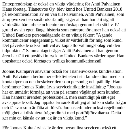
Entreprenörskap är också en viktig värdering för Antti Palviainen.
Hans företag, Tilaneuvos Oy, blev kund hos United Bankers 2018
på rekommendation av en vän till Palviainen. Antti Palviainen, som
är uppvuxen i en småbrukarfamilj, säger att han har lärt sig att
värdesätta hårt arbete och entreprenörskap genom hela sitt liv. På
grund av sin egen långa historia som entreprenör anser han också att
United Bankers personalägande är en viktig faktor: ”Ägande
kommunicerar engagemang, vilket är värdefullt för mig som kund.
Det påverkade också mitt val av kapitalförvaltningsbolag vid den
tidpunkten.” Sammantaget säger Antti Palviainen att han genom
åren har fått ett positivt intryck av United Bankers värderingar. Han
uppskattar också företagets tydliga kommunikationsstil.
Joonas Kairajärvi ansvarar också för Tilaneuvoksens kundrelation.
Antti Palviainen berömmer effektiviteten i sin kundrelation med sin
kontaktperson och beskriver den som personlig och pålitllig. Han
berömmer Joonas Kairajärvis serviceinriktade inställning: ”Joonas
har en utmärkt förmåga att vara på samma våglängd som kunden.
Han hanterar ärenden professionellt, men samtidigt på sitt eget
avslappnade sätt. Jag uppskattar särskilt att jag alltid kan ställa frågor
och få svar som är lätta att förstå. Joonas erbjuder också regelbundet
möjlighet att diskutera frågor direkt med portföljförvaltarna. Detta
ger mig en känsla av att jag är en viktig kund.”
För Joonas Kairajärvi själv är den personliga servicen också ett