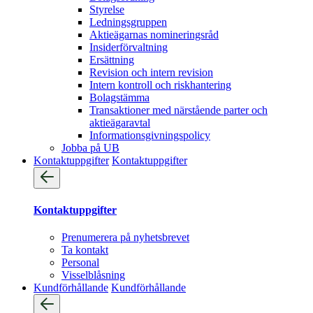
Styrelse
Ledningsgruppen
Aktieägarnas nomineringsråd
Insiderförvaltning
Ersättning
Revision och intern revision
Intern kontroll och riskhantering
Bolagstämma
Transaktioner med närstående parter och
aktieägaravtal
Informationsgivningspolicy
Jobba på UB
Kontaktuppgifter
Kontaktuppgifter
Kontaktuppgifter
Prenumerera på nyhetsbrevet
Ta kontakt
Personal
Visselblåsning
Kundförhållande
Kundförhållande