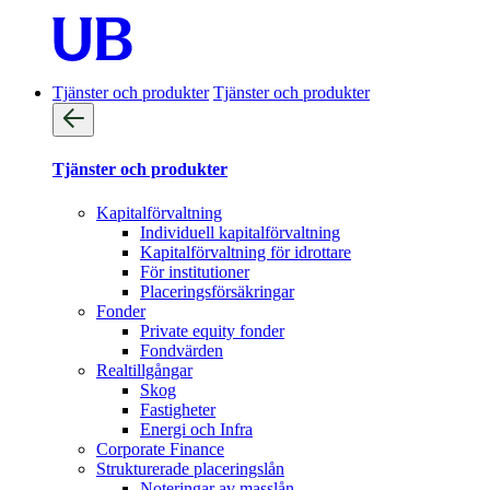
Tjänster och produkter
Tjänster och produkter
Tjänster och produkter
Kapitalförvaltning
Individuell kapitalförvaltning
Kapitalförvaltning för idrottare
För institutioner
Placeringsförsäkringar
Fonder
Private equity fonder
Fondvärden
Realtillgångar
Skog
Fastigheter
Energi och Infra
Corporate Finance
Strukturerade placeringslån
Noteringar av masslån