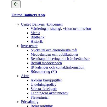
United Bankers Abp
United Bankers -koncernen
Värderingar, strategi, vision och mission
Media
Bildbank
Historik
Investerare
Nyckeltal och ekonomiska mål
Meddelanden och publikationer
Resultatpubliceringar och årsberättelser
Beställ meddelanden
IR kalender och kontaktinformation
Börsnotering (FI)
Aktie
Aktiens basuppgifter
Utdelningspolicy
Största aktieägare
Ledningens aktieinnehav
Flaggningar
Förvaltning
Bolagsordning