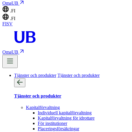
OmaUB
.FI
.FI
FI
SV
OmaUB
Tjänster och produkter
Tjänster och produkter
Tjänster och produkter
Kapitalförvaltning
Individuell kapitalförvaltning
Kapitalförvaltning för idrottare
För institutioner
Placeringsförsäkringar