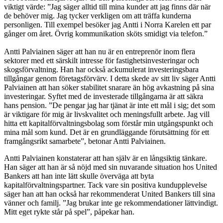
viktigt värde: ”Jag säger alltid till mina kunder att jag finns där när
de behöver mig. Jag tycker verkligen om att träffa kunderna
personligen. Till exempel besöker jag Antti i Norra Karelen ett par
gånger om året. Övrig kommunikation sköts smidigt via telefon.”
Antti Palviainen säger att han nu är en entreprenör inom flera
sektorer med ett särskilt intresse för fastighetsinvesteringar och
skogsförvaltning. Han har också ackumulerat investeringsbara
tillgångar genom företagsförvärv. I detta skede av sitt liv säger Antti
Palviainen att han söker stabilitet snarare än hög avkastning på sina
investeringar. Syftet med de investerade tillgångarna är att säkra
hans pension. ”De pengar jag har tjänat är inte ett mål i sig; det som
är viktigare för mig är livskvalitet och meningsfullt arbete. Jag vill
hitta ett kapitalförvaltningsbolag som förstår min utgångspunkt och
mina mål som kund. Det är en grundläggande förutsättning för ett
framgångsrikt samarbete”, betonar Antti Palviainen.
Antti Palviainen konstaterar att han själv är en långsiktig tänkare.
Han säger att han är så nöjd med sin nuvarande situation hos United
Bankers att han inte lätt skulle överväga att byta
kapitalförvaltningspartner. Tack vare sin positiva kundupplevelse
säger han att han också har rekommenderat United Bankers till sina
vänner och familj. ”Jag brukar inte ge rekommendationer lättvindigt.
Mitt eget rykte står på spel”, påpekar han.