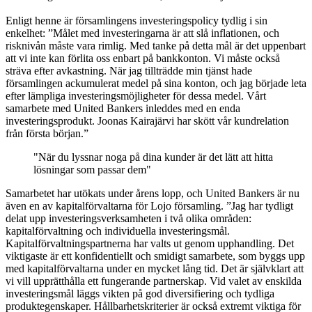
Enligt henne är församlingens investeringspolicy tydlig i sin
enkelhet: ”Målet med investeringarna är att slå inflationen, och
risknivån måste vara rimlig. Med tanke på detta mål är det uppenbart
att vi inte kan förlita oss enbart på bankkonton. Vi måste också
sträva efter avkastning. När jag tillträdde min tjänst hade
församlingen ackumulerat medel på sina konton, och jag började leta
efter lämpliga investeringsmöjligheter för dessa medel. Vårt
samarbete med United Bankers inleddes med en enda
investeringsprodukt. Joonas Kairajärvi har skött vår kundrelation
från första början.”
När du lyssnar noga på dina kunder är det lätt att hitta
lösningar som passar dem
Samarbetet har utökats under årens lopp, och United Bankers är nu
även en av kapitalförvaltarna för Lojo församling. ”Jag har tydligt
delat upp investeringsverksamheten i två olika områden:
kapitalförvaltning och individuella investeringsmål.
Kapitalförvaltningspartnerna har valts ut genom upphandling. Det
viktigaste är ett konfidentiellt och smidigt samarbete, som byggs upp
med kapitalförvaltarna under en mycket lång tid. Det är självklart att
vi vill upprätthålla ett fungerande partnerskap. Vid valet av enskilda
investeringsmål läggs vikten på god diversifiering och tydliga
produktegenskaper. Hållbarhetskriterier är också extremt viktiga för