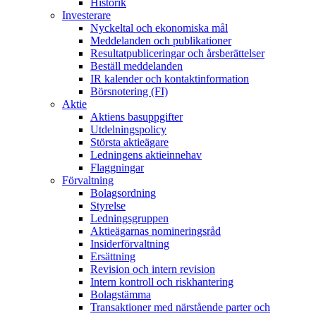
Historik
Investerare
Nyckeltal och ekonomiska mål
Meddelanden och publikationer
Resultatpubliceringar och årsberättelser
Beställ meddelanden
IR kalender och kontaktinformation
Börsnotering (FI)
Aktie
Aktiens basuppgifter
Utdelningspolicy
Största aktieägare
Ledningens aktieinnehav
Flaggningar
Förvaltning
Bolagsordning
Styrelse
Ledningsgruppen
Aktieägarnas nomineringsråd
Insiderförvaltning
Ersättning
Revision och intern revision
Intern kontroll och riskhantering
Bolagstämma
Transaktioner med närstående parter och