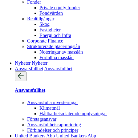
Fonder
Private equity fonder
Fondvärden
Realtillgångar
Skog
Fastigheter
Energi och Infra
Corporate Finance
Strukturerade placeringslån
Noteringar av masslån
Förfallna masslån
Nyheter
Nyheter
Ansvarsfullhet
Ansvarsfullhet
Ansvarsfullhet
Ansvarsfulla investeringar
Klimatmål
Hållbarhetsrelaterade upplysningar
Företagsansvar
Ansvarsfullhets­rapportering
Förbindelser och principer
United Bankers Abp
United Bankers Abp