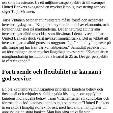
oss som investerare. Ur ett miljöansvarsperspektiv är till exempel
United Bankers skogsfond en mycket lämplig investering för oss",
säger Tarja Virtanen.
Tarja Virtanen betonar att investerare måste förstå och acceptera
investeringslagarna. ”Konjunkturcykler är en del av ekonomin, och
förändringar sker på marknaderna. Det är naturligt att inte alla
investeringar alltid utvecklas som förväntat. I detta avseende har
United Bankers dock varit mycket framgångsrika. Det är viktigt att
investeringarna alltid granskas noggrant. Jag får alltid tydliga svar på
alla frågor jag har från vår kontaktperson.” Samtidigt påpekar hon
att församlingen är en mycket långsiktig investerare: ”Kyrkan är en
månghundraårig institution vars kvartal är 25 år. Det ger perspektiv
åt vårt tänkande.”
Förtroende och flexibilitet är kärnan i
god service
En bra kapitalförvaltningspartner prioriterar kundens behov och
önskemål och erbjuder skräddarsydda lösningar som uppfyller
kundens individuella behov. Tarja Virtanen säger att kundfokus och
förtroende också betonas i hennes eget samarbete: ”United Bankers
är en aktör i lämplig storlek för oss, med helt andra möjligheter till
anpassning än stora banker. Man kan säga att vi får stor