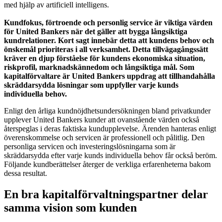
med hjälp av artificiell intelligens.
Kundfokus, förtroende och personlig service är viktiga värden
för United Bankers när det gäller att bygga långsiktiga
kundrelationer. Kort sagt innebär detta att kundens behov och
önskemål prioriteras i all verksamhet. Detta tillvägagångssätt
kräver en djup förståelse för kundens ekonomiska situation,
riskprofil, marknadskännedom och långsiktiga mål. Som
kapitalförvaltare är United Bankers uppdrag att tillhandahålla
skräddarsydda lösningar som uppfyller varje kunds
individuella behov.
Enligt den årliga kundnöjdhetsundersökningen bland privatkunder
upplever United Bankers kunder att ovanstående värden också
återspeglas i deras faktiska kundupplevelse. Ärenden hanteras enligt
överenskommelse och servicen är professionell och pålitlig. Den
personliga servicen och investeringslösningarna som är
skräddarsydda efter varje kunds individuella behov får också beröm.
Följande kundberättelser återger de verkliga erfarenheterna bakom
dessa resultat.
En bra kapitalförvaltningspartner delar
samma vision som kunden