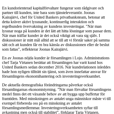
En kundorienterad kapitalförvaltare fungerar som rådgivare och
partner till kunden, inte bara som tjänsteleverantör. Joonas
Kairajärvi, chef för United Bankers privatbanksteam, betonar att
detta kräver aktivt lyssnande, kontinuerlig interaktion och
regelbunden övervakning av kundens investeringar. "När man
lyssnar noga på kunden är det lätt att hitta lösningar som passar dem.
När man träffar kunder är det också viktigt att vara sig själv. I
diskussioner är mitt mål alltid att se till att vi förstår saker på samma
sätt och att kunden får en bra känsla av diskussionen eller de beslut
som fattas", reflekterar Joonas Kairajärvi.
En av Joonas nöjda kunder är församlingen i Lojo. Administrations
chef Tarja Virtanen berättar att församlingen har varit kund hos
United Bankers sedan december 2016. När kundrelationen inleddes
hade hon nyligen tillträtt sin tjänst, som även innefattar ansvar för
församlingens ekonomihantering och investeringsverksamhet.
De aktuella demografiska förändringarna påverkar också
församlingarnas ekonomistyrning. ”När man förvaltar församlingens
medel finns det ett växande behov av att bygga upp buffertar för
framtiden. Med minskningen av antalet unga människor måste vi till
exempel förbereda oss på en minskning av antalet
församlingsmedlemmar. Investeringsverksamheten syftar till
avkastning men också till stabilitet”, förklarar Tarja Virtanen.