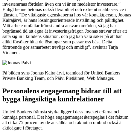
investerarnas fördelar, även om vi är en medelstor investerare.”
Enligt henne betonas också flexibilitet och extremt snabb service i
tjänsten. ”De viktigaste egenskaperna hos vår kontaktperson, Joonas
Kairajärvi, är hans lösningsorienterade inställning och pålitlighet.
Mitt arbete omfattar främst andra ansvarsområden, så jag har
begränsad tid att ägna åt investeringsfrågor. Joonas strävar efter att
sätta sig in i kundens situation, och jag kan vara säker på att han
alltid försöker hitta de lösningar som passar oss bäst. Detta
förtroende gör samarbetet trevligt och smidigt”, avslutar Tarja
Virtanen.
På bilden syns Joonas Kairajärvi, teamlead för United Bankers
Private Banking Team, och Päivi Pietiäinen, Web Manager.
Personalens engagemang bidrar till att
bygga långsiktiga kundrelationer
United Bankers främsta styrka ligger i dess mycket erfarna och
kunniga personal. Det höga engagemanget återspeglas i det faktum
att cirka 75 procent av de anställda och aknutna ombud också är
aktieägare i företaget.