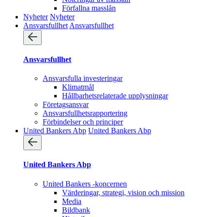
Förfallna masslån
Nyheter
Nyheter
Ansvarsfullhet
Ansvarsfullhet
Ansvarsfullhet
Ansvarsfulla investeringar
Klimatmål
Hållbarhetsrelaterade upplysningar
Företagsansvar
Ansvarsfullhets­rapportering
Förbindelser och principer
United Bankers Abp
United Bankers Abp
United Bankers Abp
United Bankers -koncernen
Värderingar, strategi, vision och mission
Media
Bildbank