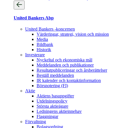
United Bankers Abp
United Bankers -koncernen
Värderingar, strategi, vision och mission
Media
Bildbank
Historik
Investerare
Nyckeltal och ekonomiska mål
Meddelanden och publikationer
Resultatpubliceringar och årsberättelser
Beställ meddelanden
IR kalender och kontaktinformation
Börsnotering (FI)
Aktie
Aktiens basuppgifter
Utdelningspolicy
Största aktieägare
Ledningens aktieinnehav
Flaggningar
Förvaltning
Bolagsordning