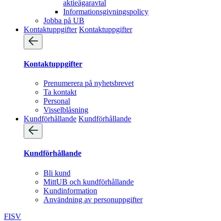
aktieägaravtal
Informationsgivningspolicy
Jobba på UB
Kontaktuppgifter
Kontaktuppgifter
Kontaktuppgifter
Prenumerera på nyhetsbrevet
Ta kontakt
Personal
Visselblåsning
Kundförhållande
Kundförhållande
Kundförhållande
Bli kund
MittUB och kundförhållande
Kundinformation
Användning av personuppgifter
FI
SV