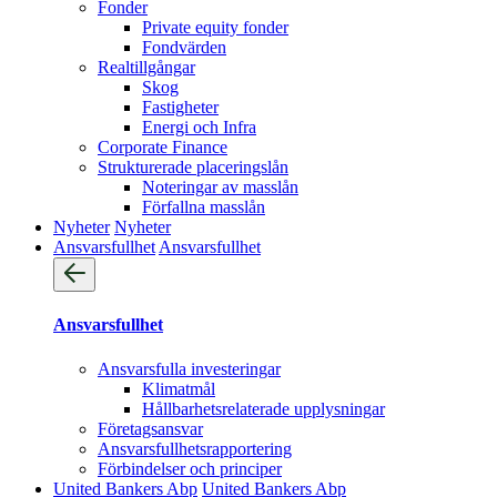
Fonder
Private equity fonder
Fondvärden
Realtillgångar
Skog
Fastigheter
Energi och Infra
Corporate Finance
Strukturerade placeringslån
Noteringar av masslån
Förfallna masslån
Nyheter
Nyheter
Ansvarsfullhet
Ansvarsfullhet
Ansvarsfullhet
Ansvarsfulla investeringar
Klimatmål
Hållbarhetsrelaterade upplysningar
Företagsansvar
Ansvarsfullhets­rapportering
Förbindelser och principer
United Bankers Abp
United Bankers Abp