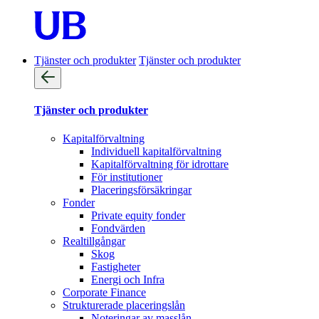
Tjänster och produkter
Tjänster och produkter
Tjänster och produkter
Kapitalförvaltning
Individuell kapitalförvaltning
Kapitalförvaltning för idrottare
För institutioner
Placeringsförsäkringar
Fonder
Private equity fonder
Fondvärden
Realtillgångar
Skog
Fastigheter
Energi och Infra
Corporate Finance
Strukturerade placeringslån
Noteringar av masslån