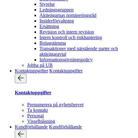
Styrelse
Ledningsgruppen
Aktieägarnas nomineringsråd
Insiderförvaltning
Ersättning
Revision och intern revision
Intern kontroll och riskhantering
Bolagstämma
Transaktioner med närstående parter och
aktieägaravtal
Informationsgivningspolicy
Jobba på UB
Kontaktuppgifter
Kontaktuppgifter
Kontaktuppgifter
Prenumerera på nyhetsbrevet
Ta kontakt
Personal
Visselblåsning
Kundförhållande
Kundförhållande