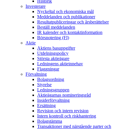
Historik
Investerare
Nyckeltal och ekonomiska mål
Meddelanden och publikationer
Resultatpubliceringar och årsberättelser
Beställ meddelanden
IR kalender och kontaktinformation
Börsnotering (FI)
Aktie
Aktiens basuppgifter
Utdelningspolicy
Största aktieägare
Ledningens aktieinnehav
Flaggningar
Förvaltning
Bolagsordning
Styrelse
Ledningsgruppen
Aktieägarnas nomineringsråd
Insiderförvaltning
Ersättning
Revision och intern revision
Intern kontroll och riskhantering
Bolagstämma
Transaktioner med närstående parter och