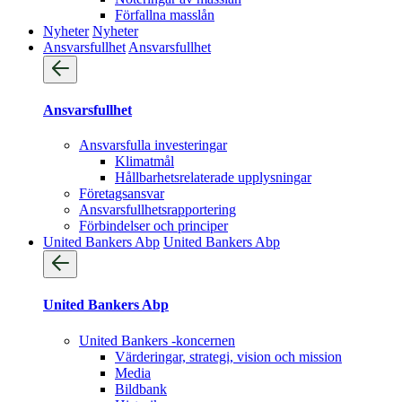
Förfallna masslån
Nyheter
Nyheter
Ansvarsfullhet
Ansvarsfullhet
Ansvarsfullhet
Ansvarsfulla investeringar
Klimatmål
Hållbarhetsrelaterade upplysningar
Företagsansvar
Ansvarsfullhets­rapportering
Förbindelser och principer
United Bankers Abp
United Bankers Abp
United Bankers Abp
United Bankers -koncernen
Värderingar, strategi, vision och mission
Media
Bildbank