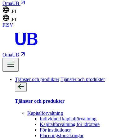
OmaUB
.FI
.FI
FI
SV
OmaUB
Tjänster och produkter
Tjänster och produkter
Tjänster och produkter
Kapitalförvaltning
Individuell kapitalförvaltning
Kapitalförvaltning för idrottare
För institutioner
Placeringsförsäkringar