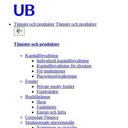
Tjänster och produkter
Tjänster och produkter
Tjänster och produkter
Kapitalförvaltning
Individuell kapitalförvaltning
Kapitalförvaltning för idrottare
För institutioner
Placeringsförsäkringar
Fonder
Private equity fonder
Fondvärden
Realtillgångar
Skog
Fastigheter
Energi och Infra
Corporate Finance
Strukturerade placeringslån
Noteringar av masslån