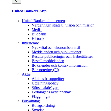
United Bankers Abp
United Bankers -koncernen
Värderingar, strategi, vision och mission
Media
Bildbank
Historik
Investerare
Nyckeltal och ekonomiska mål
Meddelanden och publikationer
Resultatpubliceringar och årsberättelser
Beställ meddelanden
IR kalender och kontaktinformation
Börsnotering (FI)
Aktie
Aktiens basuppgifter
Utdelningspolicy
Största aktieägare
Ledningens aktieinnehav
Flaggningar
Förvaltning
Bolagsordning
Styrelse