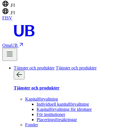
.FI
.FI
FI
SV
OmaUB
Tjänster och produkter
Tjänster och produkter
Tjänster och produkter
Kapitalförvaltning
Individuell kapitalförvaltning
Kapitalförvaltning för idrottare
För institutioner
Placeringsförsäkringar
Fonder