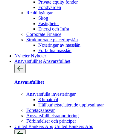
Private equity fonder
Fondvärden
Realtillgångar
Skog
Fastigheter
Energi och Infra
Corporate Finance
Strukturerade placeringslån
Noteringar av masslån
Förfallna masslån
Nyheter
Nyheter
Ansvarsfullhet
Ansvarsfullhet
Ansvarsfullhet
Ansvarsfulla investeringar
Klimatmål
Hållbarhetsrelaterade upplysningar
Företagsansvar
Ansvarsfullhets­rapportering
Förbindelser och principer
United Bankers Abp
United Bankers Abp