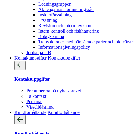
Ledningsgruppen
Aktieägarnas nomineringsråd
Insiderförvaltning
Ersättning
Revision och intern revision
Intern kontroll och riskhantering
Bolagstämma
Transaktioner med närstående parter och aktieägar
Informationsgivningspolicy
Jobba på UB
Kontaktuppgifter
Kontaktuppgifter
Kontaktuppgifter
Prenumerera på nyhetsbrevet
Ta kontakt
Personal
Visselblåsning
Kundförhållande
Kundförhållande
Kundförhållande