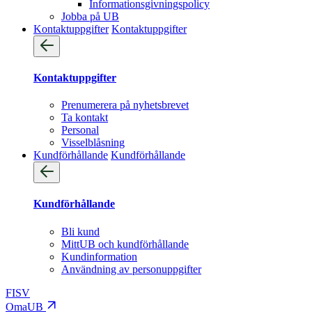
Informationsgivningspolicy
Jobba på UB
Kontaktuppgifter
Kontaktuppgifter
Kontaktuppgifter
Prenumerera på nyhetsbrevet
Ta kontakt
Personal
Visselblåsning
Kundförhållande
Kundförhållande
Kundförhållande
Bli kund
MittUB och kundförhållande
Kundinformation
Användning av personuppgifter
FI
SV
OmaUB