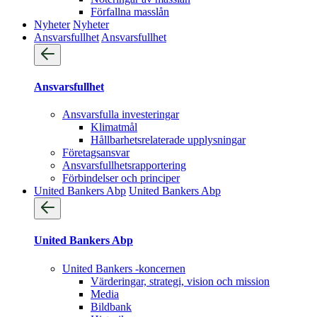
Förfallna masslån
Nyheter
Nyheter
Ansvarsfullhet
Ansvarsfullhet
Ansvarsfullhet
Ansvarsfulla investeringar
Klimatmål
Hållbarhetsrelaterade upplysningar
Företagsansvar
Ansvarsfullhets­rapportering
Förbindelser och principer
United Bankers Abp
United Bankers Abp
United Bankers Abp
United Bankers -koncernen
Värderingar, strategi, vision och mission
Media
Bildbank