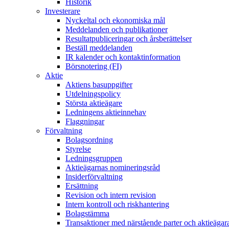
Historik
Investerare
Nyckeltal och ekonomiska mål
Meddelanden och publikationer
Resultatpubliceringar och årsberättelser
Beställ meddelanden
IR kalender och kontaktinformation
Börsnotering (FI)
Aktie
Aktiens basuppgifter
Utdelningspolicy
Största aktieägare
Ledningens aktieinnehav
Flaggningar
Förvaltning
Bolagsordning
Styrelse
Ledningsgruppen
Aktieägarnas nomineringsråd
Insiderförvaltning
Ersättning
Revision och intern revision
Intern kontroll och riskhantering
Bolagstämma
Transaktioner med närstående parter och aktieägar