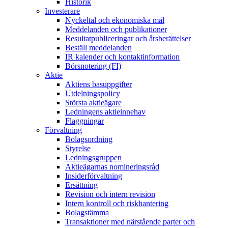
Historik
Investerare
Nyckeltal och ekonomiska mål
Meddelanden och publikationer
Resultatpubliceringar och årsberättelser
Beställ meddelanden
IR kalender och kontaktinformation
Börsnotering (FI)
Aktie
Aktiens basuppgifter
Utdelningspolicy
Största aktieägare
Ledningens aktieinnehav
Flaggningar
Förvaltning
Bolagsordning
Styrelse
Ledningsgruppen
Aktieägarnas nomineringsråd
Insiderförvaltning
Ersättning
Revision och intern revision
Intern kontroll och riskhantering
Bolagstämma
Transaktioner med närstående parter och