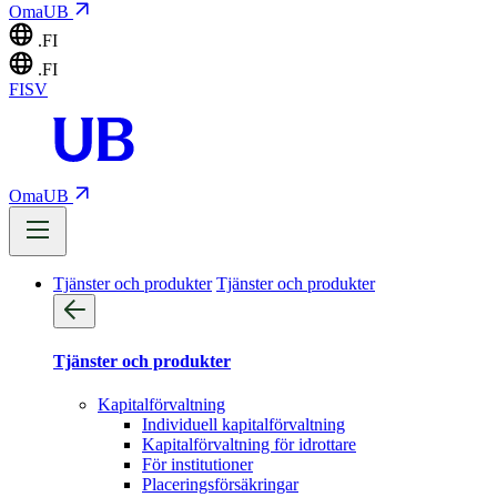
OmaUB
.FI
.FI
FI
SV
OmaUB
Tjänster och produkter
Tjänster och produkter
Tjänster och produkter
Kapitalförvaltning
Individuell kapitalförvaltning
Kapitalförvaltning för idrottare
För institutioner
Placeringsförsäkringar