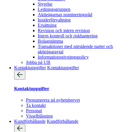
Styrelse
Ledningsgruppen
Aktieägarnas nomineringsråd
Insiderförvaltning
Ersättning
Revision och intern revision
Intern kontroll och riskhantering
Bolagstämma
Transaktioner med närstående parter och
aktieägaravtal
Informationsgivningspolicy
Jobba på UB
Kontaktuppgifter
Kontaktuppgifter
Kontaktuppgifter
Prenumerera på nyhetsbrevet
Ta kontakt
Personal
Visselblåsning
Kundförhållande
Kundförhållande