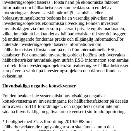
investeringsobjekt baseras i första hand på ekonomiska faktorer.
Information om hållbarhetsrisker kan beaktas som en del av
investeringsanalysen, särskilt när miljö , samhälls eller
bolagsstyrningsfaktorer bedöms ha en väsentlig påverkan på
investeringsobjektets ekonomiska utveckling.Fonden investerar
huvudsakligen via fonder som placerar i private equity marknaden,
vilket innebär att beaktandet av hållbarhetsrisker till stor del bygger
på underliggande fondernas praxis och tillgänglig information.För
noterade investeringsobjekt baseras informationen om
hållbarhetsrisker i första hand på data från internationella ESG
databaser. För onoterade investeringsobjekt bedöms och övervakas
hållbarhetsrisker huvudsakligen utifrån ESG information som samlas
in direkt från investeringsobjekten.En realisering av hållbarhetsrisker
kan påverka värdet på investeringsobjekten och därmed fondens
avkastning.
Huvudsakliga negativa konsekvenser
Fonden beaktar inte systematiskt huvudsakliga negativa
konsekvenserna av investeringarna för hållbarhetsfaktorer på det sätt
som avses i SFDR förordningen, och rapporterar därför inte om
sådana huvudsakliga negativa konsekvenser i sin fondrapportering.
* I enlighet med EU:s förordning 2019/2088 om
hållbarhetsrelaterade upplysningar som ska lämnas inom den