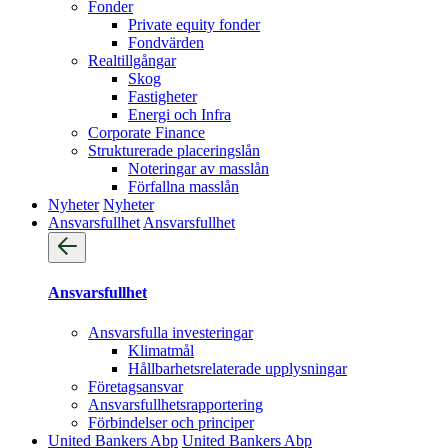
Fonder
Private equity fonder
Fondvärden
Realtillgångar
Skog
Fastigheter
Energi och Infra
Corporate Finance
Strukturerade placeringslån
Noteringar av masslån
Förfallna masslån
Nyheter
Nyheter
Ansvarsfullhet
Ansvarsfullhet
Ansvarsfullhet
Ansvarsfulla investeringar
Klimatmål
Hållbarhetsrelaterade upplysningar
Företagsansvar
Ansvarsfullhets­rapportering
Förbindelser och principer
United Bankers Abp
United Bankers Abp