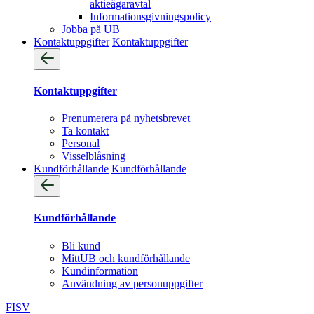
aktieägaravtal
Informationsgivningspolicy
Jobba på UB
Kontaktuppgifter
Kontaktuppgifter
Kontaktuppgifter
Prenumerera på nyhetsbrevet
Ta kontakt
Personal
Visselblåsning
Kundförhållande
Kundförhållande
Kundförhållande
Bli kund
MittUB och kundförhållande
Kundinformation
Användning av personuppgifter
FI
SV