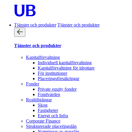
Tjänster och produkter
Tjänster och produkter
Tjänster och produkter
Kapitalförvaltning
Individuell kapitalförvaltning
Kapitalförvaltning för idrottare
För institutioner
Placeringsförsäkringar
Fonder
Private equity fonder
Fondvärden
Realtillgångar
Skog
Fastigheter
Energi och Infra
Corporate Finance
Strukturerade placeringslån
Noteringar av masslån