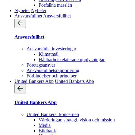
Förfallna masslån
Nyheter
Nyheter
Ansvarsfullhet
Ansvarsfullhet
Ansvarsfullhet
Ansvarsfulla investeringar
Klimatmål
Hållbarhetsrelaterade upplysningar
Företagsansvar
Ansvarsfullhets­rapportering
Förbindelser och principer
United Bankers Abp
United Bankers Abp
United Bankers Abp
United Bankers -koncernen
Värderingar, strategi, vision och mission
Media
Bildbank