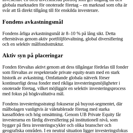
globala marknaden för onoterade företag – en marknad som ofta är
svår att få direkt tillgång till för enskilda investerare.
Fondens avkastningsmål
Fondens årliga avkastningsmål är 8–10 % på lång sikt. Detta
eftersträvas genom aktiv portföljförvaltning, global diversifiering
och en selektiv målfondsstruktur.
Aktiv syn på placeringar
Fonden förvaltas aktivt genom att dess tillgångar fördelas till fonder
som förvaltas av respekterade private equity-team med en stark
historik av avkastning. Omfattande globala nätverk förser
kontinuerligt dessa fonder med rikliga investeringsmöjligheter i
onoterade företag, vilket möjliggör en selektiv investeringsprocess
med fokus på högkvalitativa mål.
Fondens investeringsstrategi fokuserar på buyout-segmentet, där
målbolagen vanligtvis är väletablerade företag med starka
kassaflöden och hög omsättning. Genom UB Private Equity får
investerarna en färdig diversifiering på institutionell nivå, som
bygger på flera investeringscykler och olika branscher och
geografiska områden. I en neutral situation ligger investeringsfokus