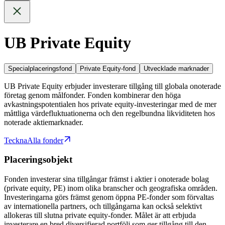
UB Private Equity
Specialplaceringsfond
Private Equity-fond
Utvecklade marknader
UB Private Equity erbjuder investerare tillgång till globala onoterade
företag genom målfonder. Fonden kombinerar den höga
avkastningspotentialen hos private equity-investeringar med de mer
måttliga värdefluktuationerna och den regelbundna likviditeten hos
noterade aktiemarknader.
Teckna
Alla fonder
Placeringsobjekt
Fonden investerar sina tillgångar främst i aktier i onoterade bolag
(private equity, PE) inom olika branscher och geografiska områden.
Investeringarna görs främst genom öppna PE-fonder som förvaltas
av internationella partners, och tillgångarna kan också selektivt
allokeras till slutna private equity-fonder. Målet är att erbjuda
investerare en bred diversifierad portfölj som ger tillgång till den