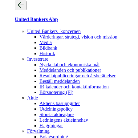
United Bankers Abp
United Bankers -koncernen
Värderingar, strategi, vision och mission
Media
Bildbank
Historik
Investerare
Nyckeltal och ekonomiska mål
Meddelanden och publikationer
Resultatpubliceringar och årsberättelser
Beställ meddelanden
IR kalender och kontaktinformation
Börsnotering (FI)
Aktie
Aktiens basuppgifter
Utdelningspolicy
Största aktieägare
Ledningens aktieinnehav
Flaggningar
Förvaltning
Bolagsordning