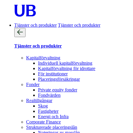
Tjänster och produkter
Tjänster och produkter
Tjänster och produkter
Kapitalförvaltning
Individuell kapitalförvaltning
Kapitalförvaltning för idrottare
För institutioner
Placeringsförsäkringar
Fonder
Private equity fonder
Fondvärden
Realtillgångar
Skog
Fastigheter
Energi och Infra
Corporate Finance
Strukturerade placeringslån
Noteringar av masslån