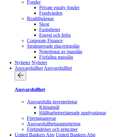
Fonder
Private equity fonder
Fondvärden
Realtillgångar
Skog
Fastigheter
Energi och Infra
Corporate Finance
Strukturerade placeringslån
Noteringar av masslån
Förfallna masslån
Nyheter
Nyheter
Ansvarsfullhet
Ansvarsfullhet
Ansvarsfullhet
Ansvarsfulla investeringar
Klimatmål
Hållbarhetsrelaterade upplysningar
Företagsansvar
Ansvarsfullhets­rapportering
Förbindelser och principer
United Bankers Abp
United Bankers Abp