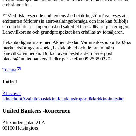
emissionen in.
**Med risk avseende emittentens återbetalningsförmåga avses att
emittenten förlorar sin återbetalningsförmåga och inte kan fullfölja
sina förbindelser. Ingen enskild säkerhet har ställts för placeringen.
Lånevillkorena och grundprospektet kan erhållas av försäljaren.
Bekanta dig närmare med Aktieindexlån Varumärkesbolag I/2026:s
marknadsföringsprospekt, basfaktablad och de preliminära
lånevillkoren nedan. Du kan även beställa dem per e-post
placera@unitedbankers.fi eller per telefon 09 2538 0320.
Teckna
Liitteet
Alustavat
lainaehdot
Avaintietoasiakirja
Kuukausiraportti
Markkinointiesite
United Bankers -koncernen
Alexandersgatan 21 A
00100 Helsingfors