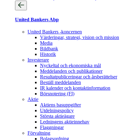
United Bankers Abp
United Bankers -koncernen
Värderingar, strategi, vision och mission
Media
Bildbank
Historik
Investerare
Nyckeltal och ekonomiska mål
Meddelanden och publikationer
Resultatpubliceringar och årsberättelser
Beställ meddelanden
IR kalender och kontaktinformation
Börsnotering (FI)
Aktie
Aktiens basuppgifter
Utdelningspolicy
Största aktieägare
Ledningens aktieinnehav
Flaggningar
Förvaltning
Bolagsordning