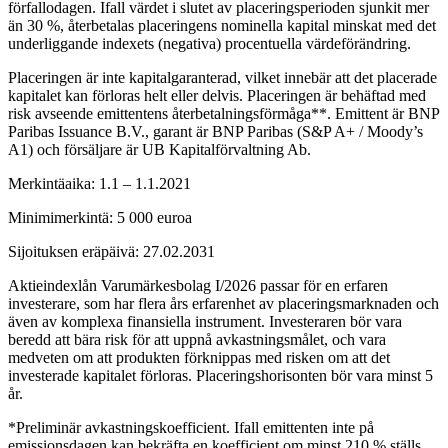
förfallodagen. Ifall värdet i slutet av placeringsperioden sjunkit mer
än 30 %, återbetalas placeringens nominella kapital minskat med det
underliggande indexets (negativa) procentuella värdeförändring.
Placeringen är inte kapitalgaranterad, vilket innebär att det placerade
kapitalet kan förloras helt eller delvis. Placeringen är behäftad med
risk avseende emittentens återbetalningsförmåga**. Emittent är BNP
Paribas Issuance B.V., garant är BNP Paribas (S&P A+ / Moody’s
A1) och försäljare är UB Kapitalförvaltning Ab.
Merkintäaika: 1.1 – 1.1.2021
Minimimerkintä: 5 000 euroa
Sijoituksen eräpäivä: 27.02.2031
Aktieindexlån Varumärkesbolag I/2026 passar för en erfaren
investerare, som har flera års erfarenhet av placeringsmarknaden och
även av komplexa finansiella instrument. Investeraren bör vara
beredd att bära risk för att uppnå avkastningsmålet, och vara
medveten om att produkten förknippas med risken om att det
investerade kapitalet förloras. Placeringshorisonten bör vara minst 5
år.
*Preliminär avkastningskoefficient. Ifall emittenten inte på
emissionsdagen kan bekräfta en koefficient om minst 210 % ställs