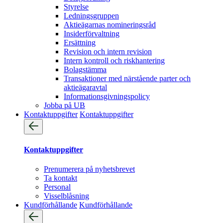
Styrelse
Ledningsgruppen
Aktieägarnas nomineringsråd
Insiderförvaltning
Ersättning
Revision och intern revision
Intern kontroll och riskhantering
Bolagstämma
Transaktioner med närstående parter och
aktieägaravtal
Informationsgivningspolicy
Jobba på UB
Kontaktuppgifter
Kontaktuppgifter
Kontaktuppgifter
Prenumerera på nyhetsbrevet
Ta kontakt
Personal
Visselblåsning
Kundförhållande
Kundförhållande