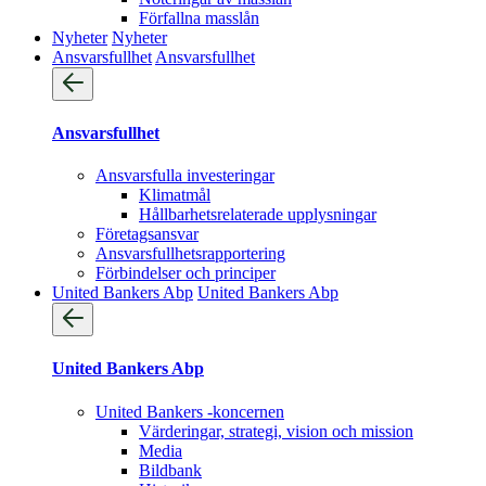
Förfallna masslån
Nyheter
Nyheter
Ansvarsfullhet
Ansvarsfullhet
Ansvarsfullhet
Ansvarsfulla investeringar
Klimatmål
Hållbarhetsrelaterade upplysningar
Företagsansvar
Ansvarsfullhets­rapportering
Förbindelser och principer
United Bankers Abp
United Bankers Abp
United Bankers Abp
United Bankers -koncernen
Värderingar, strategi, vision och mission
Media
Bildbank