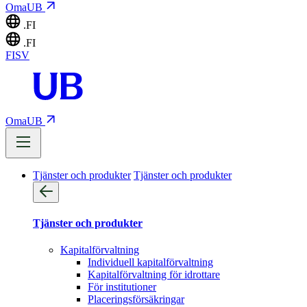
OmaUB
.FI
.FI
FI
SV
OmaUB
Tjänster och produkter
Tjänster och produkter
Tjänster och produkter
Kapitalförvaltning
Individuell kapitalförvaltning
Kapitalförvaltning för idrottare
För institutioner
Placeringsförsäkringar