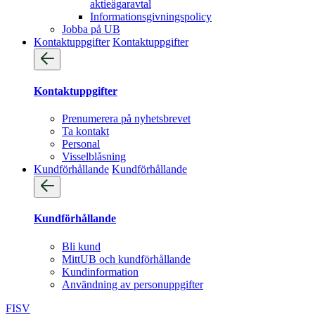
aktieägaravtal
Informationsgivningspolicy
Jobba på UB
Kontaktuppgifter
Kontaktuppgifter
Kontaktuppgifter
Prenumerera på nyhetsbrevet
Ta kontakt
Personal
Visselblåsning
Kundförhållande
Kundförhållande
Kundförhållande
Bli kund
MittUB och kundförhållande
Kundinformation
Användning av personuppgifter
FI
SV