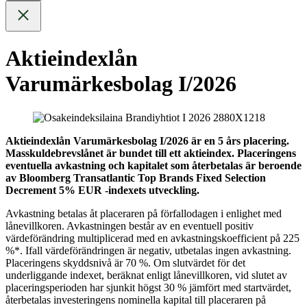
Aktieindexlån
Varumärkesbolag I/2026
Aktieindexlån Varumärkesbolag I/2026 är en 5 års placering.
Masskuldebrevslånet är bundet till ett aktieindex. Placeringens
eventuella avkastning och kapitalet som återbetalas är beroende
av Bloomberg Transatlantic Top Brands Fixed Selection
Decrement 5% EUR -indexets utveckling.
Avkastning betalas åt placeraren på förfallodagen i enlighet med
lånevillkoren. Avkastningen består av en eventuell positiv
värdeförändring multiplicerad med en avkastningskoefficient på 225
%*. Ifall värdeförändringen är negativ, utbetalas ingen avkastning.
Placeringens skyddsnivå är 70 %. Om slutvärdet för det
underliggande indexet, beräknat enligt lånevillkoren, vid slutet av
placeringsperioden har sjunkit högst 30 % jämfört med startvärdet,
återbetalas investeringens nominella kapital till placeraren på