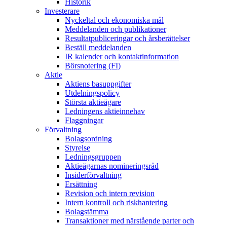
Historik
Investerare
Nyckeltal och ekonomiska mål
Meddelanden och publikationer
Resultatpubliceringar och årsberättelser
Beställ meddelanden
IR kalender och kontaktinformation
Börsnotering (FI)
Aktie
Aktiens basuppgifter
Utdelningspolicy
Största aktieägare
Ledningens aktieinnehav
Flaggningar
Förvaltning
Bolagsordning
Styrelse
Ledningsgruppen
Aktieägarnas nomineringsråd
Insiderförvaltning
Ersättning
Revision och intern revision
Intern kontroll och riskhantering
Bolagstämma
Transaktioner med närstående parter och