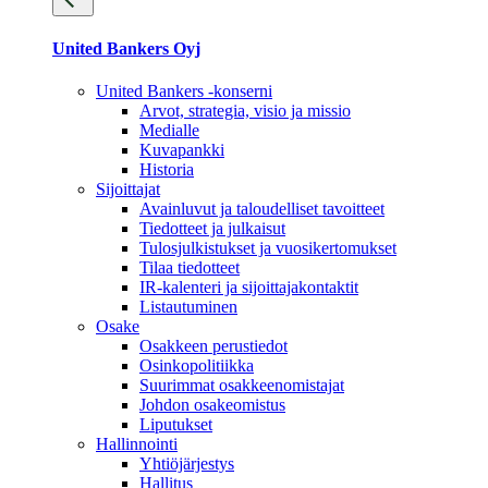
United Bankers Oyj
United Bankers -konserni
Arvot, strategia, visio ja missio
Medialle
Kuvapankki
Historia
Sijoittajat
Avainluvut ja taloudelliset tavoitteet
Tiedotteet ja julkaisut
Tulosjulkistukset ja vuosikertomukset
Tilaa tiedotteet
IR-kalenteri ja sijoittajakontaktit
Listautuminen
Osake
Osakkeen perustiedot
Osinkopolitiikka
Suurimmat osakkeenomistajat
Johdon osakeomistus
Liputukset
Hallinnointi
Yhtiöjärjestys
Hallitus