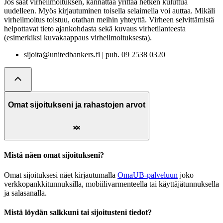
Jos saat virheilmoituksen, kannattaa yrittää hetken kuluttua
uudelleen. Myös kirjautuminen toisella selaimella voi auttaa. Mikäli
virheilmoitus toistuu, otathan meihin yhteyttä. Virheen selvittämistä
helpottavat tieto ajankohdasta sekä kuvaus virhetilanteesta
(esimerkiksi kuvakaappaus virheilmoituksesta).
sijoita@unitedbankers.fi | puh. 09 2538 0320
Omat sijoitukseni ja rahastojen arvot
Mistä näen omat sijoitukseni?
Omat sijoituksesi näet kirjautumalla
OmaUB-palveluun
joko
verkkopankkitunnuksilla, mobiilivarmenteella tai käyttäjätunnuksella
ja salasanalla.
Mistä löydän salkkuni tai sijoitusteni tiedot?