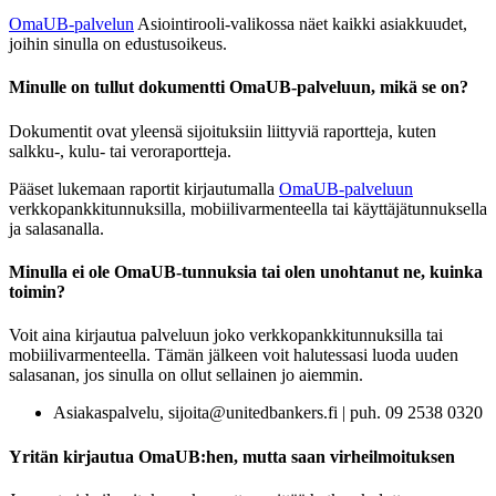
OmaUB-palvelun
Asiointirooli-valikossa näet kaikki asiakkuudet,
joihin sinulla on edustusoikeus.
Minulle on tullut dokumentti OmaUB-palveluun, mikä se on?
Dokumentit ovat yleensä sijoituksiin liittyviä raportteja, kuten
salkku-, kulu- tai veroraportteja.
Pääset lukemaan raportit kirjautumalla
OmaUB-palveluun
verkkopankkitunnuksilla, mobiilivarmenteella tai käyttäjätunnuksella
ja salasanalla.
Minulla ei ole OmaUB-tunnuksia tai olen unohtanut ne, kuinka
toimin?
Voit aina kirjautua palveluun joko verkkopankkitunnuksilla tai
mobiilivarmenteella. Tämän jälkeen voit halutessasi luoda uuden
salasanan, jos sinulla on ollut sellainen jo aiemmin.
Asiakaspalvelu, sijoita@unitedbankers.fi | puh. 09 2538 0320
Yritän kirjautua OmaUB:hen, mutta saan virheilmoituksen