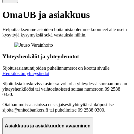
OmaUB ja asiakkuus
Helpottaaksemme asioiden hoitamista olemme koonneet alle usein
kysyttyjä kysymyksiä sekä vastauksia niihin.
Yhteyshenkilöt ja yhteydenotot
Sijoitusasiantuntijoiden puhelinnumerot on koottu sivulle
Henkilöstön yhteystiedot
.
Sijoituksia koskevissa asioissa voit olla yhteydessä suoraan omaan
yhteyshenkilöösi tai vaihtoehtoisesti soittaa numeroon 09 2538
0320.
Otathan muissa asioissa ensisijaisesti yhteyttä sähköpostitse
sijoita@unitedbankers.fi tai puhelimitse 09 2538 0300.
Asiakkuus ja asiakkuuden avaaminen