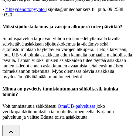
•
Yhteydenottopyyntö
| sijoita@unitedbankers.fi | puh. 09 2538
0320
Miksi sijoituskokemus ja varojen alkuperä tulee päivittää?
Sijoituspalvelua tarjoavan yhtiön on lain edellyttämällä tavalla
selvitettävä asiakkaan sijoituskokemus ja -tietämys sekä
sijoitustoimintaan käytettävien varojen alkuperä. Tietoja tarvitaan,
jotta UB voi toimia asiakkaan edun kannalta parhaalla mahdollisella
tavalla. Tämän vuoksi uusien asiakkaiden tulee täyttää asiakkaan
tuntemistiedot ennen asiakkuuden avaamista ja/tai ensimmäisen
toimeksiannon tekemistä. Myös olemassa olevia asiakkaita
pyydetään päivittämään muuttuneet tiedot.
Minua on pyydetty tunnistautumaan sähköisesti, kuinka
toimin?
Voit tunnistautua sähköisesti
OmaUB-palvelussa
joko
verkkopankkitunnuksilla tai mobiilivarmenteella. Kirjaudu
palveluun ja valitse Edusta toista asiakkuutta.