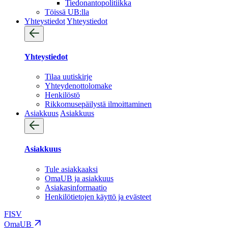
Tiedonantopolitiikka
Töissä UB:lla
Yhteystiedot
Yhteystiedot
Yhteystiedot
Tilaa uutiskirje
Yhteydenotto­lomake
Henkilöstö
Rikkomusepäilystä ilmoittaminen
Asiakkuus
Asiakkuus
Asiakkuus
Tule asiakkaaksi
OmaUB ja asiakkuus
Asiakasinformaatio
Henkilötietojen käyttö ja evästeet
FI
SV
OmaUB