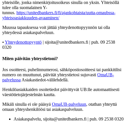
yhteisölle, jonka nimenkirjoitusoikeus sinulla on yksin. Yhteisöllä
tulee olla suomalainen Y-
tunnus.
https://unitedbankers.fi/fi/ajankohtaista/uutta-omaubssa-
yhteisoasiakkuuden-avaaminen/
Muussa tapauksessa voit jättää yhteydenottopyynnön tai olla
yhteydessä asiakaspalveluun.
•
Yhteydenottopyyntö
| sijoita@unitedbankers.fi | puh. 09 2538
0320
Miten päivitän yhteystietoni?
Jos osoitteesi, puhelinnumerosi, sähköpostiosoitteesi tai pankkitilisi
numero on muuttunut, päivität yhteystietosi sujuvasti
OmaUB-
palvelussa
Asiakastiedot-välilehdellä.
Henkilöasiakkaiden osoitetiedot päivittyvät UB:lle automaattisesti
väestötietojärjestelmän kautta.
Mikäli sinulla ei ole pääsyä
OmaUB-palveluun
, otathan yhteyttä
omaan yhteyshenkilöösi tai asiakaspalveluun.
Asiakaspalvelu, sijoita@unitedbankers.fi | puh. 09 2538 0320