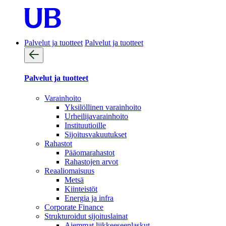
Palvelut ja tuotteet
Palvelut ja tuotteet
Palvelut ja tuotteet
Varainhoito
Yksilöllinen varainhoito
Urheilijavarainhoito
Instituutioille
Sijoitusvakuutukset
Rahastot
Pääomarahastot
Rahastojen arvot
Reaaliomaisuus
Metsä
Kiinteistöt
Energia ja infra
Corporate Finance
Strukturoidut sijoituslainat
Aiemmat liikkeeseenlaskut