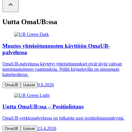
Uutta OmaUB:ssa
Muutos yhteisötunnusten käyttöön OmaUB-
palvelussa
OmaUB‑palvelussa käytetyt yhteisötunnukset eivät täytä vahvan
tunnistautumisen vaatimuksia. Niillä kirjautuvilla on ainoastaan
katseluoikeus.
9.6.2026
OmaUB
Uutiset
Uutta OmaUB:ssa – Positiolistaus
OmaUB-verkkopalvelussa on julkaistu uusi positiolistausnäkymä.
23.4.2026
OmaUB
Uutiset