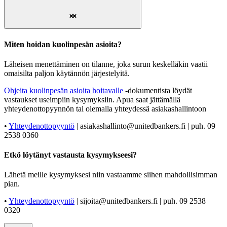
Miten hoidan kuolinpesän asioita?
Läheisen menettäminen on tilanne, joka surun keskelläkin vaatii
omaisilta paljon käytännön järjestelyitä.
Ohjeita kuolinpesän asioita hoitavalle
-dokumentista löydät
vastaukset useimpiin kysymyksiin. Apua saat jättämällä
yhteydenottopyynnön tai olemalla yhteydessä asiakashallintoon
•
Yhteydenottopyyntö
| asiakashallinto@unitedbankers.fi | puh. 09
2538 0360
Etkö löytänyt vastausta kysymykseesi?
Lähetä meille kysymyksesi niin vastaamme siihen mahdollisimman
pian.
•
Yhteydenottopyyntö
| sijoita@unitedbankers.fi | puh. 09 2538
0320