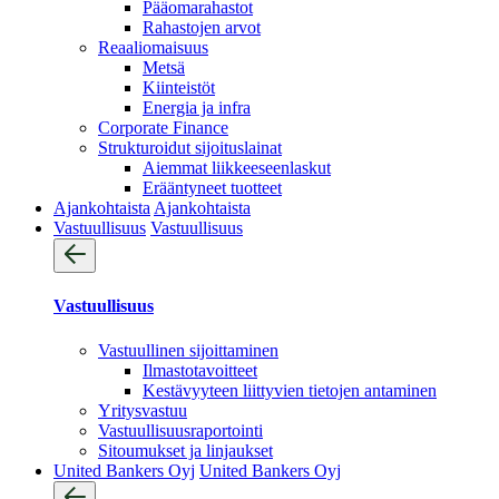
Pääomarahastot
Rahastojen arvot
Reaaliomaisuus
Metsä
Kiinteistöt
Energia ja infra
Corporate Finance
Strukturoidut sijoituslainat
Aiemmat liikkeeseenlaskut
Erääntyneet tuotteet
Ajankohtaista
Ajankohtaista
Vastuullisuus
Vastuullisuus
Vastuullisuus
Vastuullinen sijoittaminen
Ilmastotavoitteet
Kestävyyteen liittyvien tietojen antaminen
Yritysvastuu
Vastuullisuus­raportointi
Sitoumukset ja linjaukset
United Bankers Oyj
United Bankers Oyj