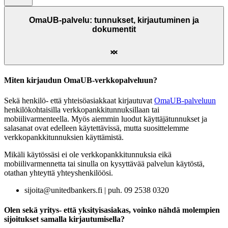
OmaUB-palvelu: tunnukset, kirjautuminen ja
dokumentit
Miten kirjaudun OmaUB-verkkopalveluun?
Sekä henkilö- että yhteisöasiakkaat kirjautuvat
OmaUB-palveluun
henkilökohtaisilla verkkopankkitunnuksillaan tai
mobiilivarmenteella. Myös aiemmin luodut käyttäjätunnukset ja
salasanat ovat edelleen käytettävissä, mutta suosittelemme
verkkopankkitunnuksien käyttämistä.
Mikäli käytössäsi ei ole verkkopankkitunnuksia eikä
mobiilivarmennetta tai sinulla on kysyttävää palvelun käytöstä,
otathan yhteyttä yhteyshenkilöösi.
sijoita@unitedbankers.fi | puh. 09 2538 0320
Olen sekä yritys- että yksityisasiakas, voinko nähdä molempien
sijoitukset samalla kirjautumisella?