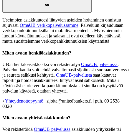
Useimpien asiakkuuteesi liittyvien asioiden hoitaminen onnistuu
sujuvasti
OmaUB-verkkopalvelussamme
. Palveluun kirjaudutaan
verkkopankkitunnuksilla tai mobiilivarmenteella. Myös aiemmin
luodut käyttäjätunnukset ja salasanat ovat edelleen käytettävissä,
mutta suosittelemme verkkopankkitunnuksien käyttämistä
Miten avaan henkilöasiakkuuden?
UB:n henkilöasiakkaaksi voi rekisteröityä
OmaUB-palvelussa
.
Palvelun kautta voit tehdä vaivattomasti sijoituksia suoraan verkossa
ja seurata salkkusi kehitystä.
OmaUB-palvelusta
saat kattavat
raportit ja hoidat asiakkuuteesi liittyvät asiat sähköisesti. Mikäli
käytössäsi ei ole verkkopankkitunnuksia tai sinulla on kysyttävää
palvelun käytöstä, otathan yhteyttä.
•
Yhteydenottopyyntö
| sijoita@unitedbankers.fi | puh. 09 2538
0320
Miten avaan yhteisöasiakkuuden?
Voit rekisteröidä
OmaUB-palvelussa
asiakkuuden yritykselle tai