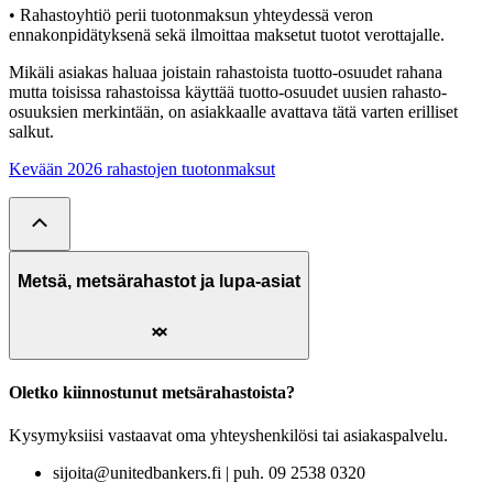
• Rahastoyhtiö perii tuotonmaksun yhteydessä veron
ennakonpidätyksenä sekä ilmoittaa maksetut tuotot verottajalle.
Mikäli asiakas haluaa joistain rahastoista tuotto-osuudet rahana
mutta toisissa rahastoissa käyttää tuotto-osuudet uusien rahasto-
osuuksien merkintään, on asiakkaalle avattava tätä varten erilliset
salkut.
Kevään 2026 rahastojen tuotonmaksut
Metsä, metsärahastot ja lupa-asiat
Oletko kiinnostunut metsärahastoista?
Kysymyksiisi vastaavat oma yhteyshenkilösi tai asiakaspalvelu.
sijoita@unitedbankers.fi | puh. 09 2538 0320