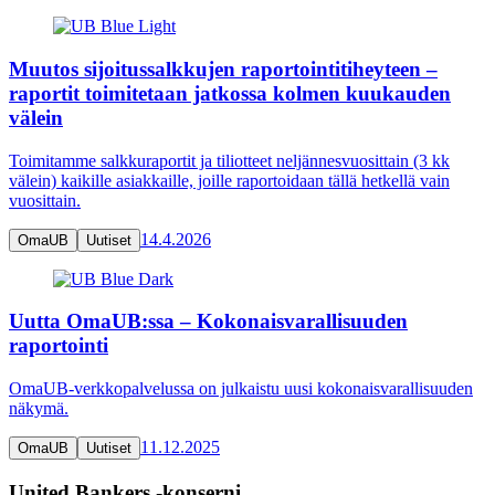
Muutos sijoitussalkkujen raportointitiheyteen –
raportit toimitetaan jatkossa kolmen kuukauden
välein
Toimitamme salkkuraportit ja tiliotteet neljännesvuosittain (3 kk
välein) kaikille asiakkaille, joille raportoidaan tällä hetkellä vain
vuosittain.
14.4.2026
OmaUB
Uutiset
Uutta OmaUB:ssa – Kokonaisvarallisuuden
raportointi
OmaUB-verkkopalvelussa on julkaistu uusi kokonaisvarallisuuden
näkymä.
11.12.2025
OmaUB
Uutiset
United Bankers -konserni