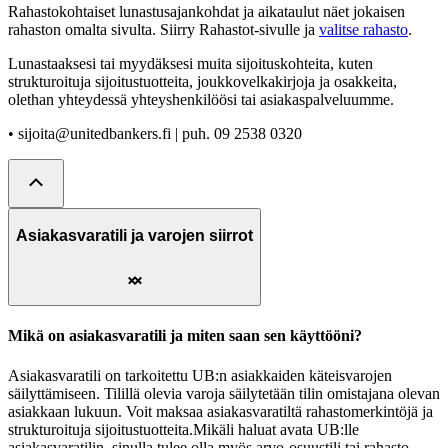
Rahastokohtaiset lunastusajankohdat ja aikataulut näet jokaisen
rahaston omalta sivulta. Siirry Rahastot-sivulle ja
valitse rahasto
.
Lunastaaksesi tai myydäksesi muita sijoituskohteita, kuten
strukturoituja sijoitustuotteita, joukkovelkakirjoja ja osakkeita,
olethan yhteydessä yhteyshenkilöösi tai asiakaspalveluumme.
• sijoita@unitedbankers.fi | puh. 09 2538 0320
Asiakasvaratili ja varojen siirrot
Mikä on asiakasvaratili ja miten saan sen käyttööni?
Asiakasvaratili on tarkoitettu UB:n asiakkaiden käteisvarojen
säilyttämiseen. Tilillä olevia varoja säilytetään tilin omistajana olevan
asiakkaan lukuun. Voit maksaa asiakasvaratiltä rahastomerkintöjä ja
strukturoituja sijoitustuotteita.Mikäli haluat avata UB:lle
asiakasvaratilin, sinulla tulee olla myös arvo-osuustili tai rahasto-