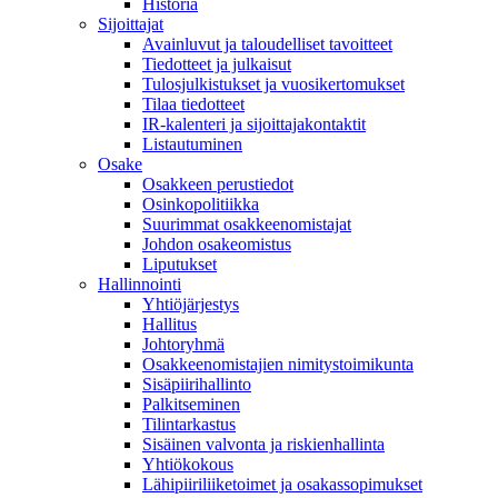
Historia
Sijoittajat
Avainluvut ja taloudelliset tavoitteet
Tiedotteet ja julkaisut
Tulosjulkistukset ja vuosikertomukset
Tilaa tiedotteet
IR-kalenteri ja sijoittajakontaktit
Listautuminen
Osake
Osakkeen perustiedot
Osinkopolitiikka
Suurimmat osakkeenomistajat
Johdon osakeomistus
Liputukset
Hallinnointi
Yhtiöjärjestys
Hallitus
Johtoryhmä
Osakkeenomistajien nimitystoimikunta
Sisäpiirihallinto
Palkitseminen
Tilintarkastus
Sisäinen valvonta ja riskienhallinta
Yhtiökokous
Lähipiiriliiketoimet ja osakassopimukset