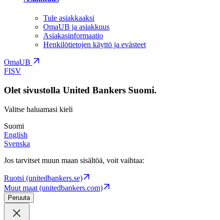
Tule asiakkaaksi
OmaUB ja asiakkuus
Asiakasinformaatio
Henkilötietojen käyttö ja evästeet
OmaUB
FI
SV
Olet sivustolla United Bankers Suomi.
Valitse haluamasi kieli
Suomi
English
Svenska
Jos tarvitset muun maan sisältöä, voit vaihtaa:
Ruotsi (unitedbankers.se)
Muut maat (unitedbankers.com)
Peruuta