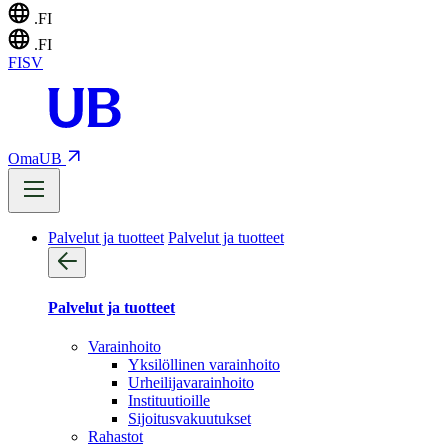
.FI
.FI
FI
SV
OmaUB
Palvelut ja tuotteet
Palvelut ja tuotteet
Palvelut ja tuotteet
Varainhoito
Yksilöllinen varainhoito
Urheilijavarainhoito
Instituutioille
Sijoitusvakuutukset
Rahastot