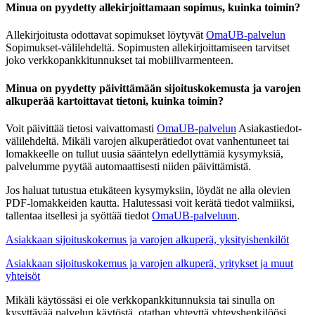
Minua on pyydetty allekirjoittamaan sopimus, kuinka toimin?
Allekirjoitusta odottavat sopimukset löytyvät
OmaUB-palvelun
Sopimukset-välilehdeltä. Sopimusten allekirjoittamiseen tarvitset
joko verkkopankkitunnukset tai mobiilivarmenteen.
Minua on pyydetty päivittämään sijoituskokemusta ja varojen
alkuperää kartoittavat tietoni, kuinka toimin?
Voit päivittää tietosi vaivattomasti
OmaUB-palvelun
Asiakastiedot-
välilehdeltä. Mikäli varojen alkuperätiedot ovat vanhentuneet tai
lomakkeelle on tullut uusia sääntelyn edellyttämiä kysymyksiä,
palvelumme pyytää automaattisesti niiden päivittämistä.
Jos haluat tutustua etukäteen kysymyksiin, löydät ne alla olevien
PDF-lomakkeiden kautta. Halutessasi voit kerätä tiedot valmiiksi,
tallentaa itsellesi ja syöttää tiedot
OmaUB-palveluun
.
Asiakkaan sijoituskokemus ja varojen alkuperä, yksityishenkilöt
Asiakkaan sijoituskokemus ja varojen alkuperä, yritykset ja muut
yhteisöt
Mikäli käytössäsi ei ole verkkopankkitunnuksia tai sinulla on
kysyttävää palvelun käytöstä, otathan yhteyttä yhteyshenkilöösi.