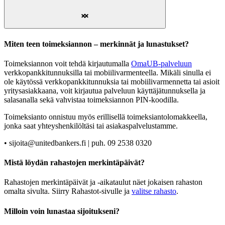
Miten teen toimeksiannon – merkinnät ja lunastukset?
Toimeksiannon voit tehdä kirjautumalla
OmaUB-palveluun
verkkopankkitunnuksilla tai mobiilivarmenteella. Mikäli sinulla ei
ole käytössä verkkopankkitunnuksia tai mobiilivarmennetta tai asioit
yritysasiakkaana, voit kirjautua palveluun käyttäjätunnuksella ja
salasanalla sekä vahvistaa toimeksiannon PIN-koodilla.
Toimeksianto onnistuu myös erillisellä toimeksiantolomakkeella,
jonka saat yhteyshenkilöltäsi tai asiakaspalvelustamme.
• sijoita@unitedbankers.fi | puh. 09 2538 0320
Mistä löydän rahastojen merkintäpäivät?
Rahastojen merkintäpäivät ja -aikataulut näet jokaisen rahaston
omalta sivulta. Siirry Rahastot-sivulle ja
valitse rahasto
.
Milloin voin lunastaa sijoitukseni?