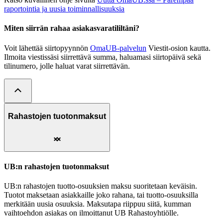
raportointia ja uusia toiminnallisuuksia
Miten siirrän rahaa asiakasvaratililtäni?
Voit lähettää siirtopyynnön
OmaUB-palvelun
Viestit-osion kautta.
Ilmoita viestissäsi siirrettävä summa, haluamasi siirtopäivä sekä
tilinumero, jolle haluat varat siirrettävän.
Rahastojen tuotonmaksut
UB:n rahastojen tuotonmaksut
UB:n rahastojen tuotto-osuuksien maksu suoritetaan keväisin.
Tuotot maksetaan asiakkaille joko rahana, tai tuotto-osuuksilla
merkitään uusia osuuksia. Maksutapa riippuu siitä, kumman
vaihtoehdon asiakas on ilmoittanut UB Rahastoyhtiölle.