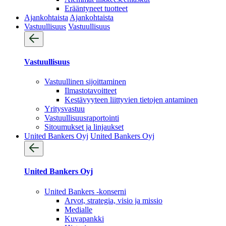
Erääntyneet tuotteet
Ajankohtaista
Ajankohtaista
Vastuullisuus
Vastuullisuus
Vastuullisuus
Vastuullinen sijoittaminen
Ilmastotavoitteet
Kestävyyteen liittyvien tietojen antaminen
Yritysvastuu
Vastuullisuus­raportointi
Sitoumukset ja linjaukset
United Bankers Oyj
United Bankers Oyj
United Bankers Oyj
United Bankers -konserni
Arvot, strategia, visio ja missio
Medialle
Kuvapankki