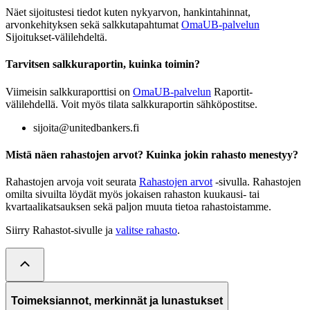
Näet sijoitustesi tiedot kuten nykyarvon, hankintahinnat,
arvonkehityksen sekä salkkutapahtumat
OmaUB-palvelun
Sijoitukset-välilehdeltä.
Tarvitsen salkkuraportin, kuinka toimin?
Viimeisin salkkuraporttisi on
OmaUB-palvelun
Raportit-
välilehdellä. Voit myös tilata salkkuraportin sähköpostitse.
sijoita@unitedbankers.fi
Mistä näen rahastojen arvot? Kuinka jokin rahasto menestyy?
Rahastojen arvoja voit seurata
Rahastojen arvot
-sivulla. Rahastojen
omilta sivuilta löydät myös jokaisen rahaston kuukausi- tai
kvartaalikatsauksen sekä paljon muuta tietoa rahastoistamme.
Siirry Rahastot-sivulle ja
valitse rahasto
.
Toimeksiannot, merkinnät ja lunastukset