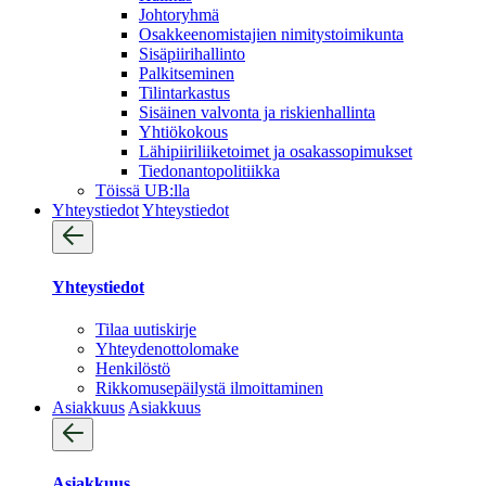
Johtoryhmä
Osakkeenomistajien nimitystoimikunta
Sisäpiirihallinto
Palkitseminen
Tilintarkastus
Sisäinen valvonta ja riskienhallinta
Yhtiökokous
Lähipiiriliiketoimet ja osakassopimukset
Tiedonantopolitiikka
Töissä UB:lla
Yhteystiedot
Yhteystiedot
Yhteystiedot
Tilaa uutiskirje
Yhteydenotto­lomake
Henkilöstö
Rikkomusepäilystä ilmoittaminen
Asiakkuus
Asiakkuus
Asiakkuus