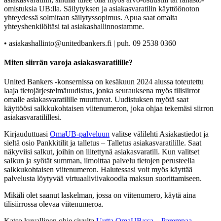
omistuksia UB:lla. Säilytyksen ja asiakasvaratilin käyttöönoton
yhteydessä solmitaan säilytyssopimus. Apua saat omalta
yhteyshenkilöltäsi tai asiakashallinnostamme.
• asiakashallinto@unitedbankers.fi | puh. 09 2538 0360
Miten siirrän varoja asiakasvaratilille?
United Bankers -konsernissa on kesäkuun 2024 alussa toteutettu
laaja tietojärjestelmäuudistus, jonka seurauksena myös tilisiirrot
omalle asiakasvaratilille muuttuvat. Uudistuksen myötä saat
käyttöösi salkkukohtaisen viitenumeron, joka ohjaa tekemäsi siirron
asiakasvaratilillesi.
Kirjauduttuasi
OmaUB-palveluun
valitse välilehti Asiakastiedot ja
sieltä osio Pankkitilit ja talletus – Talletus asiakasvaratilille. Saat
näkyviisi salkut, joihin on liitettynä asiakasvaratili. Kun valitset
salkun ja syötät summan, ilmoittaa palvelu tietojen perusteella
salkkukohtaisen viitenumeron. Halutessasi voit myös käyttää
palvelusta löytyvää virtuaaliviivakoodia maksun suorittamiseen.
Mikäli olet saanut laskelman, jossa on viitenumero, käytä aina
tilisiirrossa olevaa viitenumeroa.
Katso kuvallinen ohje sivulta
Uutta OmaUB:ssa – Parempaa