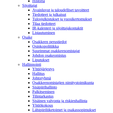
Historia
Sijoittajat
Avainluvut ja taloudelliset tavoitteet
Tiedotteet ja julkaisut
Tulosjulkistukset ja vuosikertomukset
Tilaa tiedotteet
IR-kalenteri ja sijoittajakontaktit
Listautuminen
Osake
Osakkeen perustiedot
Osinkopolitiikka
Suurimmat osakkeenomistajat
Johdon osakeomistus
Liputukset
Hallinnointi
Yhtiöjärjestys
Hallitus
Johtoryhmä
Osakkeenomistajien nimitystoimikunta
Sisäpiirihallinto
Palkitseminen
Tilintarkastus
Sisäinen valvonta ja riskienhallinta
Yhtiökokous
Lähipiiriliiketoimet ja osakassopimukset