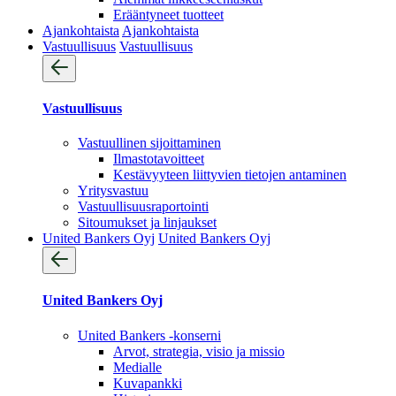
Erääntyneet tuotteet
Ajankohtaista
Ajankohtaista
Vastuullisuus
Vastuullisuus
Vastuullisuus
Vastuullinen sijoittaminen
Ilmastotavoitteet
Kestävyyteen liittyvien tietojen antaminen
Yritysvastuu
Vastuullisuus­raportointi
Sitoumukset ja linjaukset
United Bankers Oyj
United Bankers Oyj
United Bankers Oyj
United Bankers -konserni
Arvot, strategia, visio ja missio
Medialle
Kuvapankki