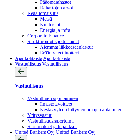
Pääomarahastot
Rahastojen arvot
Reaaliomaisuus
Metsä
Kiinteistöt
Energia ja infra
Corporate Finance
Strukturoidut sijoituslainat
Aiemmat liikkeeseenlaskut
Erääntyneet tuotteet
Ajankohtaista
Ajankohtaista
Vastuullisuus
Vastuullisuus
Vastuullisuus
Vastuullinen sijoittaminen
Ilmastotavoitteet
Kestävyyteen liittyvien tietojen antaminen
Yritysvastuu
Vastuullisuus­raportointi
Sitoumukset ja linjaukset
United Bankers Oyj
United Bankers Oyj