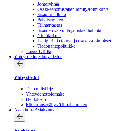
Johtoryhmä
Osakkeenomistajien nimitystoimikunta
Sisäpiirihallinto
Palkitseminen
Tilintarkastus
Sisäinen valvonta ja riskienhallinta
Yhtiökokous
Lähipiiriliiketoimet ja osakassopimukset
Tiedonantopolitiikka
Töissä UB:lla
Yhteystiedot
Yhteystiedot
Yhteystiedot
Tilaa uutiskirje
Yhteydenotto­lomake
Henkilöstö
Rikkomusepäilystä ilmoittaminen
Asiakkuus
Asiakkuus
Asiakkuus