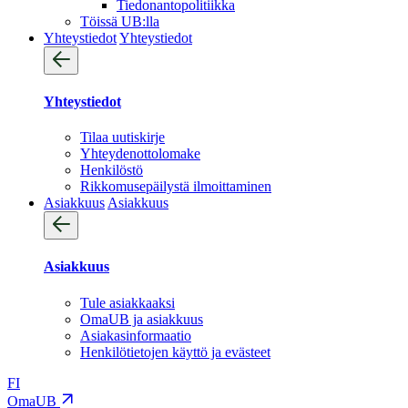
Tiedonantopolitiikka
Töissä UB:lla
Yhteystiedot
Yhteystiedot
Yhteystiedot
Tilaa uutiskirje
Yhteydenotto­lomake
Henkilöstö
Rikkomusepäilystä ilmoittaminen
Asiakkuus
Asiakkuus
Asiakkuus
Tule asiakkaaksi
OmaUB ja asiakkuus
Asiakasinformaatio
Henkilötietojen käyttö ja evästeet
FI
OmaUB