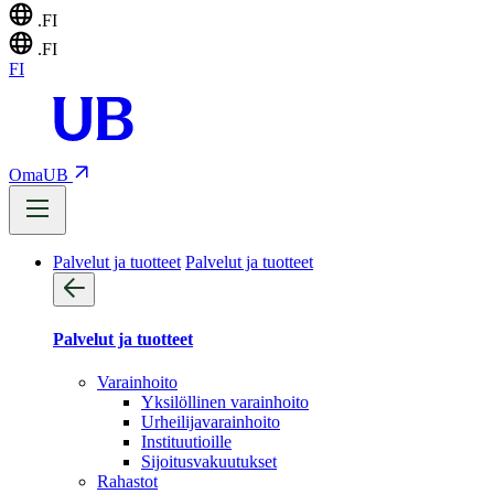
.FI
.FI
FI
OmaUB
Palvelut ja tuotteet
Palvelut ja tuotteet
Palvelut ja tuotteet
Varainhoito
Yksilöllinen varainhoito
Urheilijavarainhoito
Instituutioille
Sijoitusvakuutukset
Rahastot