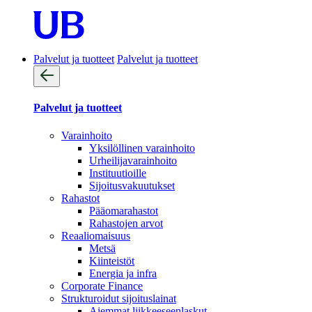
Palvelut ja tuotteet
Palvelut ja tuotteet
Palvelut ja tuotteet
Varainhoito
Yksilöllinen varainhoito
Urheilijavarainhoito
Instituutioille
Sijoitusvakuutukset
Rahastot
Pääomarahastot
Rahastojen arvot
Reaaliomaisuus
Metsä
Kiinteistöt
Energia ja infra
Corporate Finance
Strukturoidut sijoituslainat
Aiemmat liikkeeseenlaskut