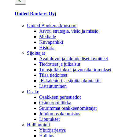
United Bankers Oyj
United Bankers -konserni
Arvot, strategia, visio ja missio
Medialle
Kuvapankki
Historia
Sijoittajat
Avainluvut ja taloudelliset tavoitteet
Tiedotteet ja julkaisut
Tulosjulkistukset ja vuosikertomukset
Tilaa tiedotteet
IR-kalenteri ja sijoittajakontaktit
Listautuminen
Osake
Osakkeen perustiedot
Osinkopolitiikka
Suurimmat osakkeenomistajat
Johdon osakeomistus
Liputukset
Hallinnointi
Yhtiöjärjestys
Hallitus