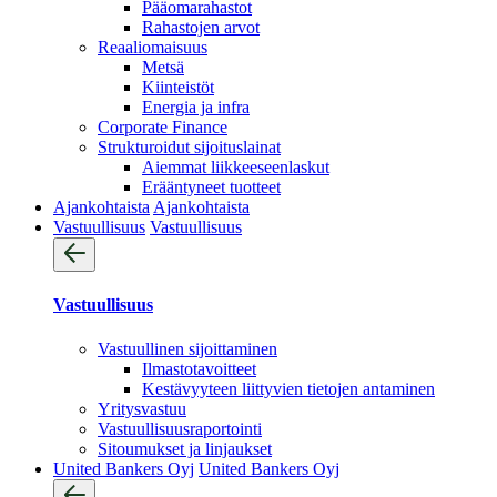
Pääomarahastot
Rahastojen arvot
Reaaliomaisuus
Metsä
Kiinteistöt
Energia ja infra
Corporate Finance
Strukturoidut sijoituslainat
Aiemmat liikkeeseenlaskut
Erääntyneet tuotteet
Ajankohtaista
Ajankohtaista
Vastuullisuus
Vastuullisuus
Vastuullisuus
Vastuullinen sijoittaminen
Ilmastotavoitteet
Kestävyyteen liittyvien tietojen antaminen
Yritysvastuu
Vastuullisuus­raportointi
Sitoumukset ja linjaukset
United Bankers Oyj
United Bankers Oyj