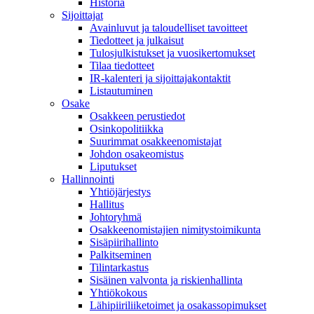
Historia
Sijoittajat
Avainluvut ja taloudelliset tavoitteet
Tiedotteet ja julkaisut
Tulosjulkistukset ja vuosikertomukset
Tilaa tiedotteet
IR-kalenteri ja sijoittajakontaktit
Listautuminen
Osake
Osakkeen perustiedot
Osinkopolitiikka
Suurimmat osakkeenomistajat
Johdon osakeomistus
Liputukset
Hallinnointi
Yhtiöjärjestys
Hallitus
Johtoryhmä
Osakkeenomistajien nimitystoimikunta
Sisäpiirihallinto
Palkitseminen
Tilintarkastus
Sisäinen valvonta ja riskienhallinta
Yhtiökokous
Lähipiiriliiketoimet ja osakassopimukset