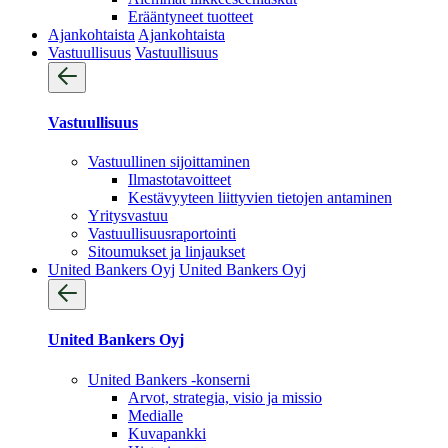
Erääntyneet tuotteet
Ajankohtaista
Ajankohtaista
Vastuullisuus
Vastuullisuus
Vastuullisuus
Vastuullinen sijoittaminen
Ilmastotavoitteet
Kestävyyteen liittyvien tietojen antaminen
Yritysvastuu
Vastuullisuus­raportointi
Sitoumukset ja linjaukset
United Bankers Oyj
United Bankers Oyj
United Bankers Oyj
United Bankers -konserni
Arvot, strategia, visio ja missio
Medialle
Kuvapankki