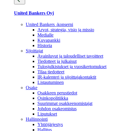
United Bankers Oyj
United Bankers -konserni
Arvot, strategia, visio ja missio
Medialle
Kuvapankki
Historia
Sijoittajat
Avainluvut ja taloudelliset tavoitteet
Tiedotteet ja julkaisut
Tulosjulkistukset ja vuosikertomukset
Tilaa tiedotteet
IR-kalenteri ja sijoittajakontaktit
Listautuminen
Osake
Osakkeen perustiedot
Osinkopolitiikka
Suurimmat osakkeenomistajat
Johdon osakeomistus
Liputukset
Hallinnointi
Yhtiöjärjestys
Hallitus