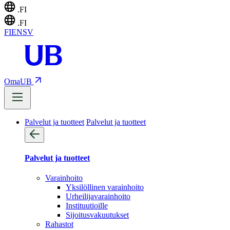
.FI
.FI
FI
EN
SV
OmaUB
Palvelut ja tuotteet
Palvelut ja tuotteet
Palvelut ja tuotteet
Varainhoito
Yksilöllinen varainhoito
Urheilijavarainhoito
Instituutioille
Sijoitusvakuutukset
Rahastot