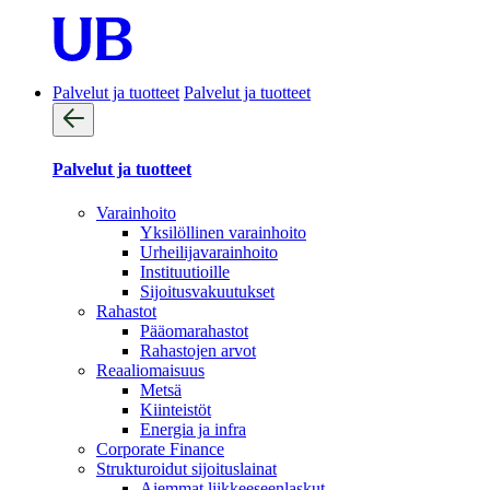
Palvelut ja tuotteet
Palvelut ja tuotteet
Palvelut ja tuotteet
Varainhoito
Yksilöllinen varainhoito
Urheilijavarainhoito
Instituutioille
Sijoitusvakuutukset
Rahastot
Pääomarahastot
Rahastojen arvot
Reaaliomaisuus
Metsä
Kiinteistöt
Energia ja infra
Corporate Finance
Strukturoidut sijoituslainat
Aiemmat liikkeeseenlaskut