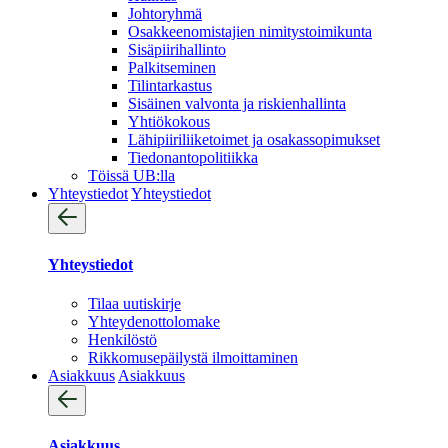
Johtoryhmä
Osakkeenomistajien nimitystoimikunta
Sisäpiirihallinto
Palkitseminen
Tilintarkastus
Sisäinen valvonta ja riskienhallinta
Yhtiökokous
Lähipiiriliiketoimet ja osakassopimukset
Tiedonantopolitiikka
Töissä UB:lla
Yhteystiedot
Yhteystiedot
Yhteystiedot
Tilaa uutiskirje
Yhteydenotto­lomake
Henkilöstö
Rikkomusepäilystä ilmoittaminen
Asiakkuus
Asiakkuus
Asiakkuus