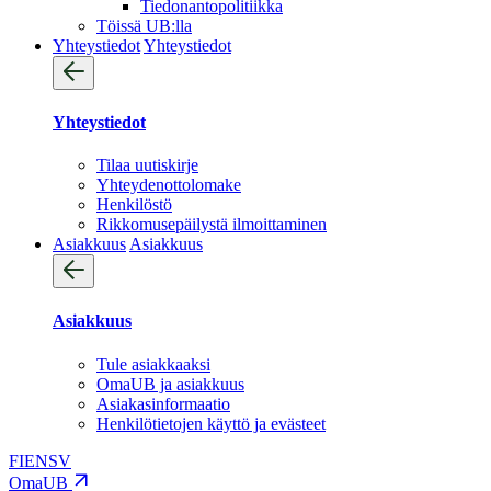
Tiedonantopolitiikka
Töissä UB:lla
Yhteystiedot
Yhteystiedot
Yhteystiedot
Tilaa uutiskirje
Yhteydenotto­lomake
Henkilöstö
Rikkomusepäilystä ilmoittaminen
Asiakkuus
Asiakkuus
Asiakkuus
Tule asiakkaaksi
OmaUB ja asiakkuus
Asiakasinformaatio
Henkilötietojen käyttö ja evästeet
FI
EN
SV
OmaUB