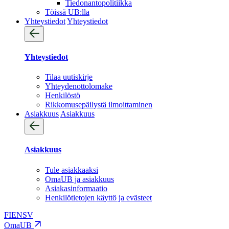
Tiedonantopolitiikka
Töissä UB:lla
Yhteystiedot
Yhteystiedot
Yhteystiedot
Tilaa uutiskirje
Yhteydenotto­lomake
Henkilöstö
Rikkomusepäilystä ilmoittaminen
Asiakkuus
Asiakkuus
Asiakkuus
Tule asiakkaaksi
OmaUB ja asiakkuus
Asiakasinformaatio
Henkilötietojen käyttö ja evästeet
FI
EN
SV
OmaUB