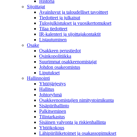
Historia
Sijoittajat
Avainluvut ja taloudelliset tavoitteet
Tiedotteet ja julkaisut
Tulosjulkistukset ja vuosikertomukset
Tilaa tiedotteet
IR-kalenteri ja sijoittajakontaktit
Listautuminen
Osake
Osakkeen perustiedot
Osinkopolitiikka
Suurimmat osakkeenomistajat
Johdon osakeomistus
Liputukset
Hallinnointi
Yhtiöjärjestys
Hallitus
Johtoryhmä
Osakkeenomistajien nimitystoimikunta
Sisäpiirihallinto
Palkitseminen
Tilintarkastus
Sisäinen valvonta ja riskienhallinta
Yhtiökokous
Lähipiiriliiketoimet ja osakassopimukset