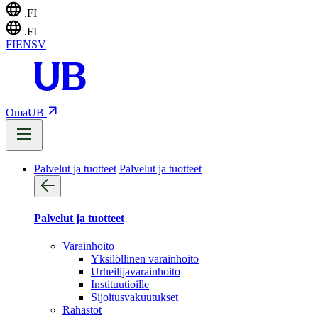
.FI
.FI
FI
EN
SV
OmaUB
Palvelut ja tuotteet
Palvelut ja tuotteet
Palvelut ja tuotteet
Varainhoito
Yksilöllinen varainhoito
Urheilijavarainhoito
Instituutioille
Sijoitusvakuutukset
Rahastot