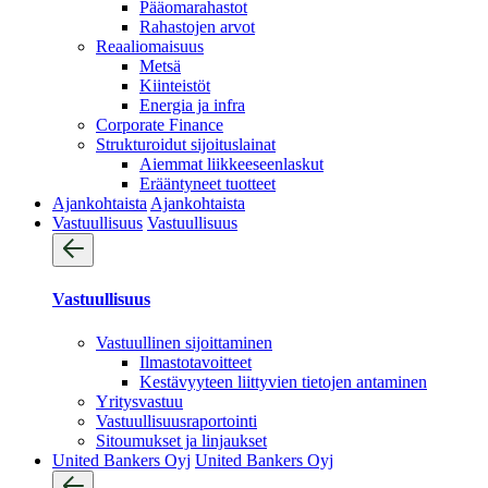
Pääomarahastot
Rahastojen arvot
Reaaliomaisuus
Metsä
Kiinteistöt
Energia ja infra
Corporate Finance
Strukturoidut sijoituslainat
Aiemmat liikkeeseenlaskut
Erääntyneet tuotteet
Ajankohtaista
Ajankohtaista
Vastuullisuus
Vastuullisuus
Vastuullisuus
Vastuullinen sijoittaminen
Ilmastotavoitteet
Kestävyyteen liittyvien tietojen antaminen
Yritysvastuu
Vastuullisuus­raportointi
Sitoumukset ja linjaukset
United Bankers Oyj
United Bankers Oyj