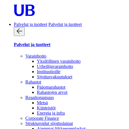
Palvelut ja tuotteet
Palvelut ja tuotteet
Palvelut ja tuotteet
Varainhoito
Yksilöllinen varainhoito
Urheilijavarainhoito
Instituutioille
Sijoitusvakuutukset
Rahastot
Pääomarahastot
Rahastojen arvot
Reaaliomaisuus
Metsä
Kiinteistöt
Energia ja infra
Corporate Finance
Strukturoidut sijoituslainat
Aiemmat liikkeeseenlaskut