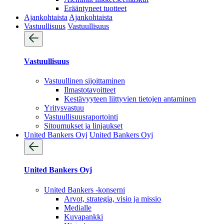
Erääntyneet tuotteet
Ajankohtaista
Ajankohtaista
Vastuullisuus
Vastuullisuus
Vastuullisuus
Vastuullinen sijoittaminen
Ilmastotavoitteet
Kestävyyteen liittyvien tietojen antaminen
Yritysvastuu
Vastuullisuus­raportointi
Sitoumukset ja linjaukset
United Bankers Oyj
United Bankers Oyj
United Bankers Oyj
United Bankers -konserni
Arvot, strategia, visio ja missio
Medialle
Kuvapankki