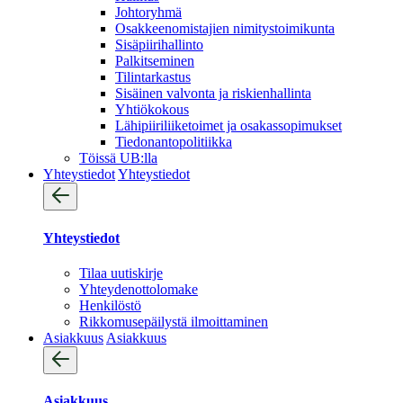
Johtoryhmä
Osakkeenomistajien nimitystoimikunta
Sisäpiirihallinto
Palkitseminen
Tilintarkastus
Sisäinen valvonta ja riskienhallinta
Yhtiökokous
Lähipiiriliiketoimet ja osakassopimukset
Tiedonantopolitiikka
Töissä UB:lla
Yhteystiedot
Yhteystiedot
Yhteystiedot
Tilaa uutiskirje
Yhteydenotto­lomake
Henkilöstö
Rikkomusepäilystä ilmoittaminen
Asiakkuus
Asiakkuus
Asiakkuus