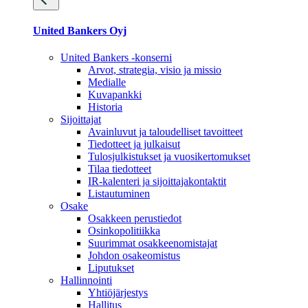
United Bankers Oyj
United Bankers -konserni
Arvot, strategia, visio ja missio
Medialle
Kuvapankki
Historia
Sijoittajat
Avainluvut ja taloudelliset tavoitteet
Tiedotteet ja julkaisut
Tulosjulkistukset ja vuosikertomukset
Tilaa tiedotteet
IR-kalenteri ja sijoittajakontaktit
Listautuminen
Osake
Osakkeen perustiedot
Osinkopolitiikka
Suurimmat osakkeenomistajat
Johdon osakeomistus
Liputukset
Hallinnointi
Yhtiöjärjestys
Hallitus