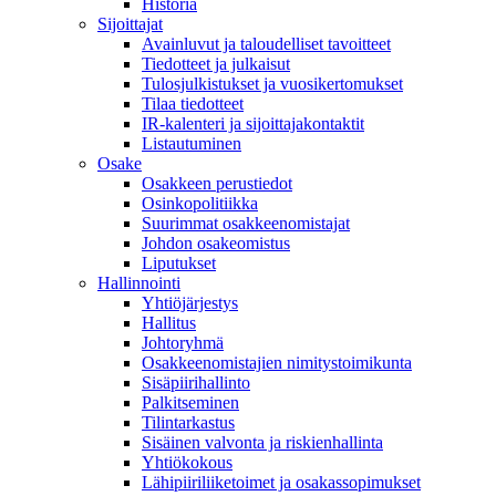
Historia
Sijoittajat
Avainluvut ja taloudelliset tavoitteet
Tiedotteet ja julkaisut
Tulosjulkistukset ja vuosikertomukset
Tilaa tiedotteet
IR-kalenteri ja sijoittajakontaktit
Listautuminen
Osake
Osakkeen perustiedot
Osinkopolitiikka
Suurimmat osakkeenomistajat
Johdon osakeomistus
Liputukset
Hallinnointi
Yhtiöjärjestys
Hallitus
Johtoryhmä
Osakkeenomistajien nimitystoimikunta
Sisäpiirihallinto
Palkitseminen
Tilintarkastus
Sisäinen valvonta ja riskienhallinta
Yhtiökokous
Lähipiiriliiketoimet ja osakassopimukset