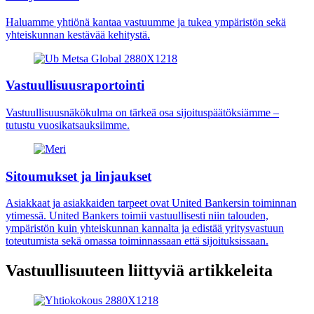
Haluamme yhtiönä kantaa vastuumme ja tukea ympäristön sekä
yhteiskunnan kestävää kehitystä.
Vastuullisuusraportointi
Vastuullisuusnäkökulma on tärkeä osa sijoituspäätöksiämme –
tutustu vuosikatsauksiimme.
Sitoumukset ja linjaukset
Asiakkaat ja asiakkaiden tarpeet ovat United Bankersin toiminnan
ytimessä. United Bankers toimii vastuullisesti niin talouden,
ympäristön kuin yhteiskunnan kannalta ja edistää yritysvastuun
toteutumista sekä omassa toiminnassaan että sijoituksissaan.
Vastuullisuuteen liittyviä artikkeleita