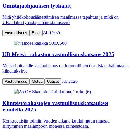
Omistajaohjauksen työkalut
Mitä yhtiökokousäänestämisen maailmassa tapahtuu ja mikä on
UB:n lähestymistapa äänestämiseen?
24.6.2026
Vastuullisuus
Blogi
UB Metsä -rahaston vastuullisuuskatsaus 2025
Metsäsijoittajalle vastuullisuus on luonnollinen osa riskienhallintaa ja
kilpailukykyä.
3.6.2026
Vastuullisuus
Metsä
Uutiset
Kiinteistörahastojen vastuullisuuskatsaukset
vuodelta 2025
Konkreettisiin toimiin vuoden aikana kuului muun muassa
siirtyminen maalämpöön monessa kiinteistössä.