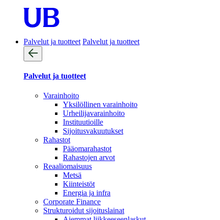
Palvelut ja tuotteet
Palvelut ja tuotteet
Palvelut ja tuotteet
Varainhoito
Yksilöllinen varainhoito
Urheilijavarainhoito
Instituutioille
Sijoitusvakuutukset
Rahastot
Pääomarahastot
Rahastojen arvot
Reaaliomaisuus
Metsä
Kiinteistöt
Energia ja infra
Corporate Finance
Strukturoidut sijoituslainat
Aiemmat liikkeeseenlaskut