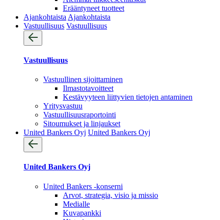
Erääntyneet tuotteet
Ajankohtaista
Ajankohtaista
Vastuullisuus
Vastuullisuus
Vastuullisuus
Vastuullinen sijoittaminen
Ilmastotavoitteet
Kestävyyteen liittyvien tietojen antaminen
Yritysvastuu
Vastuullisuus­raportointi
Sitoumukset ja linjaukset
United Bankers Oyj
United Bankers Oyj
United Bankers Oyj
United Bankers -konserni
Arvot, strategia, visio ja missio
Medialle
Kuvapankki