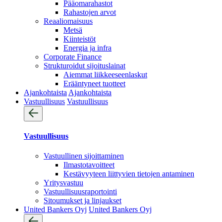
Pääomarahastot
Rahastojen arvot
Reaaliomaisuus
Metsä
Kiinteistöt
Energia ja infra
Corporate Finance
Strukturoidut sijoituslainat
Aiemmat liikkeeseenlaskut
Erääntyneet tuotteet
Ajankohtaista
Ajankohtaista
Vastuullisuus
Vastuullisuus
Vastuullisuus
Vastuullinen sijoittaminen
Ilmastotavoitteet
Kestävyyteen liittyvien tietojen antaminen
Yritysvastuu
Vastuullisuus­raportointi
Sitoumukset ja linjaukset
United Bankers Oyj
United Bankers Oyj