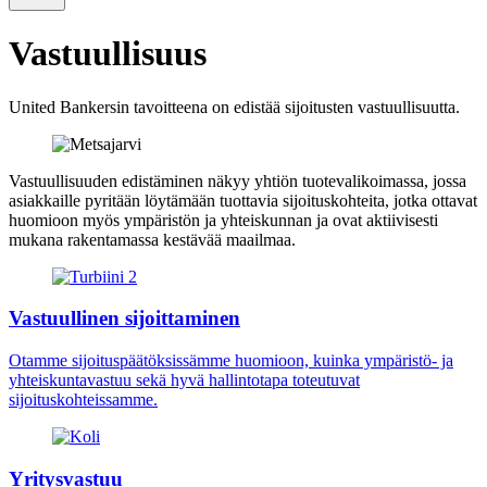
Vastuullisuus
United Bankersin tavoitteena on edistää sijoitusten vastuullisuutta.
Vastuullisuuden edistäminen näkyy yhtiön tuotevalikoimassa, jossa
asiakkaille pyritään löytämään tuottavia sijoituskohteita, jotka ottavat
huomioon myös ympäristön ja yhteiskunnan ja ovat aktiivisesti
mukana rakentamassa kestävää maailmaa.
Vastuullinen sijoittaminen
Otamme sijoituspäätöksissämme huomioon, kuinka ympäristö- ja
yhteiskuntavastuu sekä hyvä hallintotapa toteutuvat
sijoituskohteissamme.
Yritysvastuu