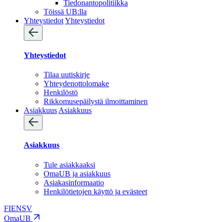
Tiedonantopolitiikka
Töissä UB:lla
Yhteystiedot
Yhteystiedot
Yhteystiedot
Tilaa uutiskirje
Yhteydenotto­lomake
Henkilöstö
Rikkomusepäilystä ilmoittaminen
Asiakkuus
Asiakkuus
Asiakkuus
Tule asiakkaaksi
OmaUB ja asiakkuus
Asiakasinformaatio
Henkilötietojen käyttö ja evästeet
FI
EN
SV
OmaUB