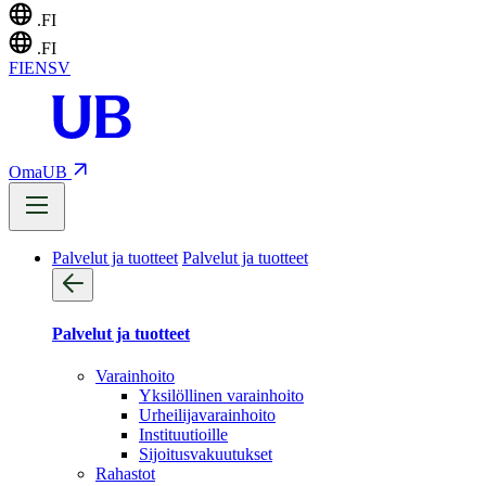
.FI
.FI
FI
EN
SV
OmaUB
Palvelut ja tuotteet
Palvelut ja tuotteet
Palvelut ja tuotteet
Varainhoito
Yksilöllinen varainhoito
Urheilijavarainhoito
Instituutioille
Sijoitusvakuutukset
Rahastot