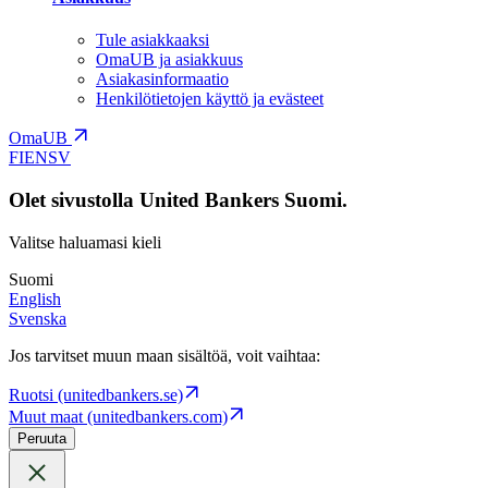
Tule asiakkaaksi
OmaUB ja asiakkuus
Asiakasinformaatio
Henkilötietojen käyttö ja evästeet
OmaUB
FI
EN
SV
Olet sivustolla United Bankers Suomi.
Valitse haluamasi kieli
Suomi
English
Svenska
Jos tarvitset muun maan sisältöä, voit vaihtaa:
Ruotsi (unitedbankers.se)
Muut maat (unitedbankers.com)
Peruuta