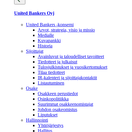
United Bankers Oyj
United Bankers -konserni
Arvot, strategia, visio ja missio
Medialle
Kuvapankki
Historia
Sijoittajat
Avainluvut ja taloudelliset tavoitteet
Tiedotteet ja julkaisut
Tulosjulkistukset ja vuosikertomukset
Tilaa tiedotteet
IR-kalenteri ja sijoittajakontaktit
Listautuminen
Osake
Osakkeen perustiedot
Osinkopolitiikka
Suurimmat osakkeenomistajat
Johdon osakeomistus
Liputukset
Hallinnointi
Yhtiöjärjestys
Hallitus