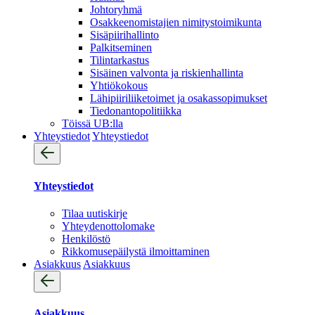
Johtoryhmä
Osakkeenomistajien nimitystoimikunta
Sisäpiirihallinto
Palkitseminen
Tilintarkastus
Sisäinen valvonta ja riskienhallinta
Yhtiökokous
Lähipiiriliiketoimet ja osakassopimukset
Tiedonantopolitiikka
Töissä UB:lla
Yhteystiedot
Yhteystiedot
Yhteystiedot
Tilaa uutiskirje
Yhteydenotto­lomake
Henkilöstö
Rikkomusepäilystä ilmoittaminen
Asiakkuus
Asiakkuus
Asiakkuus