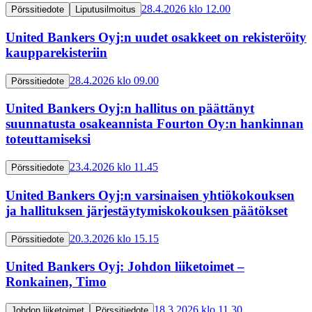
28.4.2026 klo 12.00
Pörssitiedote
Liputusilmoitus
United Bankers Oyj:n uudet osakkeet on rekisteröity
kaupparekisteriin
28.4.2026 klo 09.00
Pörssitiedote
United Bankers Oyj:n hallitus on päättänyt
suunnatusta osakeannista Fourton Oy:n hankinnan
toteuttamiseksi
23.4.2026 klo 11.45
Pörssitiedote
United Bankers Oyj:n varsinaisen yhtiökokouksen
ja hallituksen järjestäytymiskokouksen päätökset
20.3.2026 klo 15.15
Pörssitiedote
United Bankers Oyj: Johdon liiketoimet –
Ronkainen, Timo
18.3.2026 klo 11.30
Johdon liiketoimet
Pörssitiedote