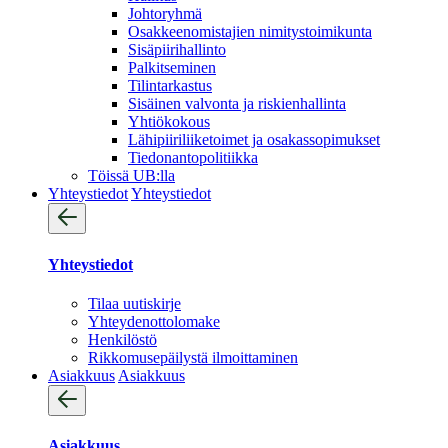
Johtoryhmä
Osakkeenomistajien nimitystoimikunta
Sisäpiirihallinto
Palkitseminen
Tilintarkastus
Sisäinen valvonta ja riskienhallinta
Yhtiökokous
Lähipiiriliiketoimet ja osakassopimukset
Tiedonantopolitiikka
Töissä UB:lla
Yhteystiedot
Yhteystiedot
Yhteystiedot
Tilaa uutiskirje
Yhteydenotto­lomake
Henkilöstö
Rikkomusepäilystä ilmoittaminen
Asiakkuus
Asiakkuus
Asiakkuus