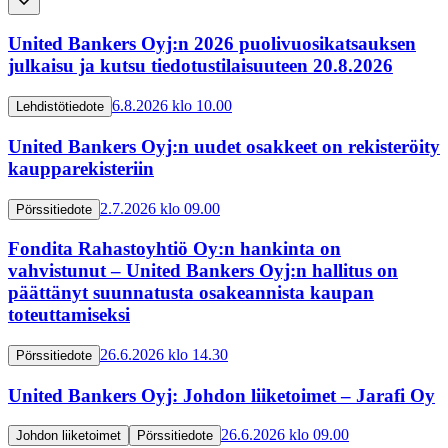
United Bankers Oyj:n 2026 puolivuosikatsauksen
julkaisu ja kutsu tiedotustilaisuuteen 20.8.2026
6.8.2026 klo 10.00
Lehdistötiedote
United Bankers Oyj:n uudet osakkeet on rekisteröity
kaupparekisteriin
2.7.2026 klo 09.00
Pörssitiedote
Fondita Rahastoyhtiö Oy:n hankinta on
vahvistunut – United Bankers Oyj:n hallitus on
päättänyt suunnatusta osakeannista kaupan
toteuttamiseksi
26.6.2026 klo 14.30
Pörssitiedote
United Bankers Oyj: Johdon liiketoimet – Jarafi Oy
26.6.2026 klo 09.00
Johdon liiketoimet
Pörssitiedote