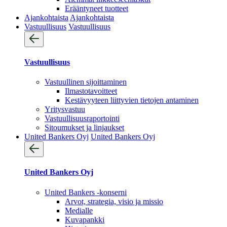
Erääntyneet tuotteet
Ajankohtaista
Ajankohtaista
Vastuullisuus
Vastuullisuus
Vastuullisuus
Vastuullinen sijoittaminen
Ilmastotavoitteet
Kestävyyteen liittyvien tietojen antaminen
Yritysvastuu
Vastuullisuus­raportointi
Sitoumukset ja linjaukset
United Bankers Oyj
United Bankers Oyj
United Bankers Oyj
United Bankers -konserni
Arvot, strategia, visio ja missio
Medialle
Kuvapankki