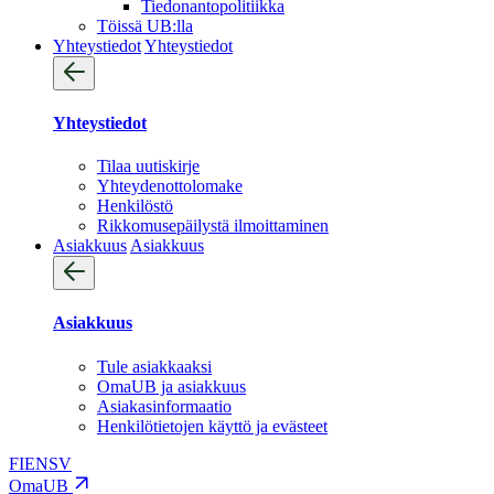
Tiedonantopolitiikka
Töissä UB:lla
Yhteystiedot
Yhteystiedot
Yhteystiedot
Tilaa uutiskirje
Yhteydenotto­lomake
Henkilöstö
Rikkomusepäilystä ilmoittaminen
Asiakkuus
Asiakkuus
Asiakkuus
Tule asiakkaaksi
OmaUB ja asiakkuus
Asiakasinformaatio
Henkilötietojen käyttö ja evästeet
FI
EN
SV
OmaUB