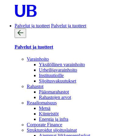
Palvelut ja tuotteet
Palvelut ja tuotteet
Palvelut ja tuotteet
Varainhoito
Yksilöllinen varainhoito
Urheilijavarainhoito
Instituutioille
Sijoitusvakuutukset
Rahastot
Pääomarahastot
Rahastojen arvot
Reaaliomaisuus
Metsä
Kiinteistöt
Energia ja infra
Corporate Finance
Strukturoidut sijoituslainat
Aiemmat liikkeeseenlaskut