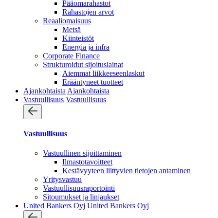
Pääomarahastot
Rahastojen arvot
Reaaliomaisuus
Metsä
Kiinteistöt
Energia ja infra
Corporate Finance
Strukturoidut sijoituslainat
Aiemmat liikkeeseenlaskut
Erääntyneet tuotteet
Ajankohtaista
Ajankohtaista
Vastuullisuus
Vastuullisuus
Vastuullisuus
Vastuullinen sijoittaminen
Ilmastotavoitteet
Kestävyyteen liittyvien tietojen antaminen
Yritysvastuu
Vastuullisuus­raportointi
Sitoumukset ja linjaukset
United Bankers Oyj
United Bankers Oyj