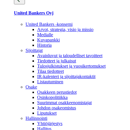
United Bankers Oyj
United Bankers -konserni
Arvot, strategia, visio ja missio
Medialle
Kuvapankki
Historia
Sijoittajat
Avainluvut ja taloudelliset tavoitteet
Tiedotteet ja julkaisut
Tulosjulkistukset ja vuosikertomukset
Tilaa tiedotteet
IR-kalenteri ja sijoittajakontaktit
Listautuminen
Osake
Osakkeen perustiedot
Osinkopolitiikka
Suurimmat osakkeenomistajat
Johdon osakeomistus
Liputukset
Hallinnointi
Yhtiöjärjestys
Hallitus