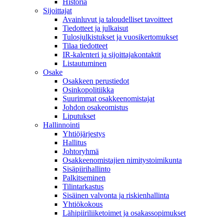
Historia
Sijoittajat
Avainluvut ja taloudelliset tavoitteet
Tiedotteet ja julkaisut
Tulosjulkistukset ja vuosikertomukset
Tilaa tiedotteet
IR-kalenteri ja sijoittajakontaktit
Listautuminen
Osake
Osakkeen perustiedot
Osinkopolitiikka
Suurimmat osakkeenomistajat
Johdon osakeomistus
Liputukset
Hallinnointi
Yhtiöjärjestys
Hallitus
Johtoryhmä
Osakkeenomistajien nimitystoimikunta
Sisäpiirihallinto
Palkitseminen
Tilintarkastus
Sisäinen valvonta ja riskienhallinta
Yhtiökokous
Lähipiiriliiketoimet ja osakassopimukset