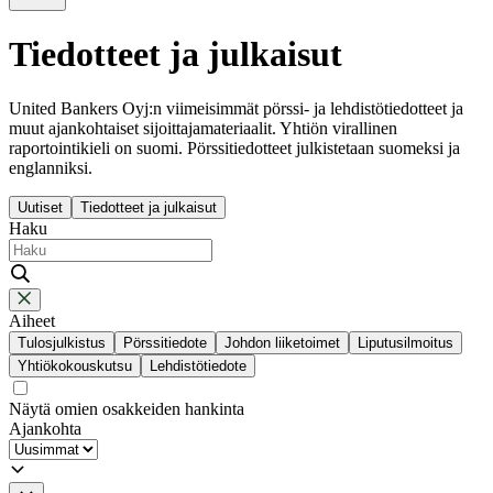
Tiedotteet ja julkaisut
United Bankers Oyj:n viimeisimmät pörssi- ja lehdistötiedotteet ja
muut ajankohtaiset sijoittajamateriaalit. Yhtiön virallinen
raportointikieli on suomi. Pörssitiedotteet julkistetaan suomeksi ja
englanniksi.
Uutiset
Tiedotteet ja julkaisut
Haku
Aiheet
Tulosjulkistus
Pörssitiedote
Johdon liiketoimet
Liputusilmoitus
Yhtiökokouskutsu
Lehdistötiedote
Näytä omien osakkeiden hankinta
Ajankohta