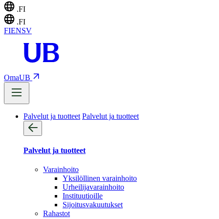
.FI
.FI
FI
EN
SV
OmaUB
Palvelut ja tuotteet
Palvelut ja tuotteet
Palvelut ja tuotteet
Varainhoito
Yksilöllinen varainhoito
Urheilijavarainhoito
Instituutioille
Sijoitusvakuutukset
Rahastot