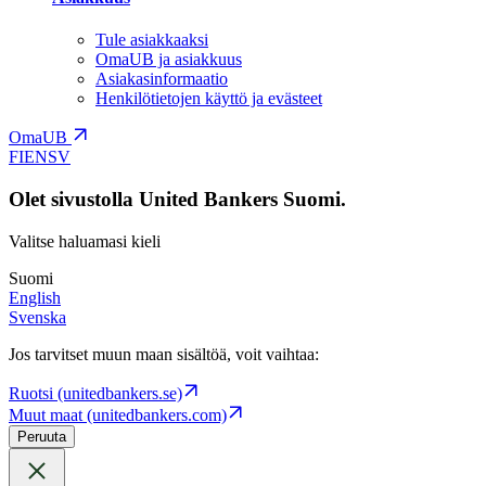
Tule asiakkaaksi
OmaUB ja asiakkuus
Asiakasinformaatio
Henkilötietojen käyttö ja evästeet
OmaUB
FI
EN
SV
Olet sivustolla United Bankers Suomi.
Valitse haluamasi kieli
Suomi
English
Svenska
Jos tarvitset muun maan sisältöä, voit vaihtaa:
Ruotsi (unitedbankers.se)
Muut maat (unitedbankers.com)
Peruuta