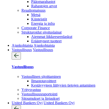
Pääomarahastot
Rahastojen arvot
Reaaliomaisuus
Metsä
Kiinteistöt
Energia ja infra
Corporate Finance
Strukturoidut sijoituslainat
Aiemmat liikkeeseenlaskut
Erääntyneet tuotteet
Ajankohtaista
Ajankohtaista
Vastuullisuus
Vastuullisuus
Vastuullisuus
Vastuullinen sijoittaminen
Ilmastotavoitteet
Kestävyyteen liittyvien tietojen antaminen
Yritysvastuu
Vastuullisuus­raportointi
Sitoumukset ja linjaukset
United Bankers Oyj
United Bankers Oyj