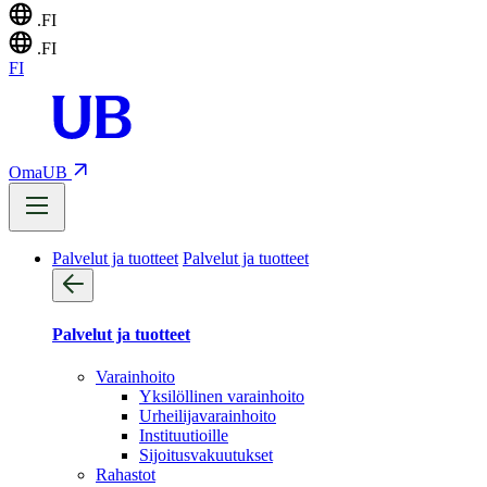
.FI
.FI
FI
OmaUB
Palvelut ja tuotteet
Palvelut ja tuotteet
Palvelut ja tuotteet
Varainhoito
Yksilöllinen varainhoito
Urheilijavarainhoito
Instituutioille
Sijoitusvakuutukset
Rahastot