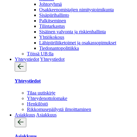
Johtoryhmä
Osakkeenomistajien nimitystoimikunta
Sisäpiirihallinto
Palkitseminen
Tilintarkastus
Sisäinen valvonta ja riskienhallinta
Yhtiökokous
Lähipiiriliiketoimet ja osakassopimukset
Tiedonantopolitiikka
Töissä UB:lla
Yhteystiedot
Yhteystiedot
Yhteystiedot
Tilaa uutiskirje
Yhteydenotto­lomake
Henkilöstö
Rikkomusepäilystä ilmoittaminen
Asiakkuus
Asiakkuus
Asiakkuus