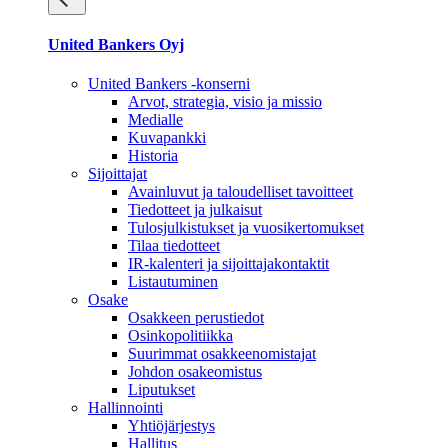
United Bankers Oyj
United Bankers -konserni
Arvot, strategia, visio ja missio
Medialle
Kuvapankki
Historia
Sijoittajat
Avainluvut ja taloudelliset tavoitteet
Tiedotteet ja julkaisut
Tulosjulkistukset ja vuosikertomukset
Tilaa tiedotteet
IR-kalenteri ja sijoittajakontaktit
Listautuminen
Osake
Osakkeen perustiedot
Osinkopolitiikka
Suurimmat osakkeenomistajat
Johdon osakeomistus
Liputukset
Hallinnointi
Yhtiöjärjestys
Hallitus