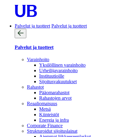
Palvelut ja tuotteet
Palvelut ja tuotteet
Palvelut ja tuotteet
Varainhoito
Yksilöllinen varainhoito
Urheilijavarainhoito
Instituutioille
Sijoitusvakuutukset
Rahastot
Pääomarahastot
Rahastojen arvot
Reaaliomaisuus
Metsä
Kiinteistöt
Energia ja infra
Corporate Finance
Strukturoidut sijoituslainat
Aiemmat liikkeeseenlaskut