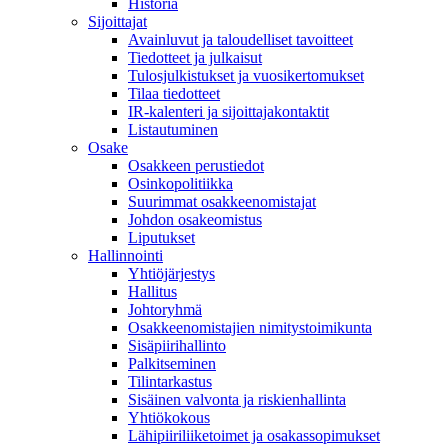
Historia
Sijoittajat
Avainluvut ja taloudelliset tavoitteet
Tiedotteet ja julkaisut
Tulosjulkistukset ja vuosikertomukset
Tilaa tiedotteet
IR-kalenteri ja sijoittajakontaktit
Listautuminen
Osake
Osakkeen perustiedot
Osinkopolitiikka
Suurimmat osakkeenomistajat
Johdon osakeomistus
Liputukset
Hallinnointi
Yhtiöjärjestys
Hallitus
Johtoryhmä
Osakkeenomistajien nimitystoimikunta
Sisäpiirihallinto
Palkitseminen
Tilintarkastus
Sisäinen valvonta ja riskienhallinta
Yhtiökokous
Lähipiiriliiketoimet ja osakassopimukset