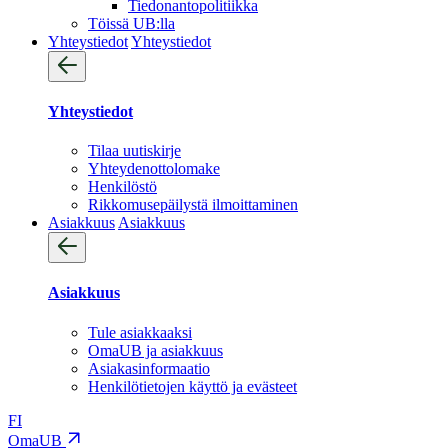
Tiedonantopolitiikka
Töissä UB:lla
Yhteystiedot
Yhteystiedot
Yhteystiedot
Tilaa uutiskirje
Yhteydenotto­lomake
Henkilöstö
Rikkomusepäilystä ilmoittaminen
Asiakkuus
Asiakkuus
Asiakkuus
Tule asiakkaaksi
OmaUB ja asiakkuus
Asiakasinformaatio
Henkilötietojen käyttö ja evästeet
FI
OmaUB