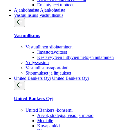
Erääntyneet tuotteet
Ajankohtaista
Ajankohtaista
Vastuullisuus
Vastuullisuus
Vastuullisuus
Vastuullinen sijoittaminen
Ilmastotavoitteet
Kestävyyteen liittyvien tietojen antaminen
Yritysvastuu
Vastuullisuus­raportointi
Sitoumukset ja linjaukset
United Bankers Oyj
United Bankers Oyj
United Bankers Oyj
United Bankers -konserni
Arvot, strategia, visio ja missio
Medialle
Kuvapankki