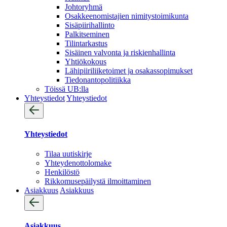
Johtoryhmä
Osakkeenomistajien nimitystoimikunta
Sisäpiirihallinto
Palkitseminen
Tilintarkastus
Sisäinen valvonta ja riskienhallinta
Yhtiökokous
Lähipiiriliiketoimet ja osakassopimukset
Tiedonantopolitiikka
Töissä UB:lla
Yhteystiedot
Yhteystiedot
Yhteystiedot
Tilaa uutiskirje
Yhteydenotto­lomake
Henkilöstö
Rikkomusepäilystä ilmoittaminen
Asiakkuus
Asiakkuus
Asiakkuus