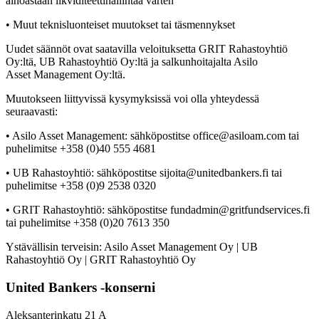
ainoastaan likviditeettihallintaa varten
• Muut teknisluonteiset muutokset tai täsmennykset
Uudet säännöt ovat saatavilla veloituksetta GRIT Rahastoyhtiö
Oy:ltä, UB Rahastoyhtiö Oy:ltä ja salkunhoitajalta Asilo
Asset Management Oy:ltä.
Muutokseen liittyvissä kysymyksissä voi olla yhteydessä
seuraavasti:
• Asilo Asset Management: sähköpostitse office@asiloam.com tai
puhelimitse +358 (0)40 555 4681
• UB Rahastoyhtiö: sähköpostitse sijoita@unitedbankers.fi tai
puhelimitse +358 (0)9 2538 0320
• GRIT Rahastoyhtiö: sähköpostitse fundadmin@gritfundservices.fi
tai puhelimitse +358 (0)20 7613 350
Ystävällisin terveisin: Asilo Asset Management Oy | UB
Rahastoyhtiö Oy | GRIT Rahastoyhtiö Oy
United Bankers -konserni
Aleksanterinkatu 21 A