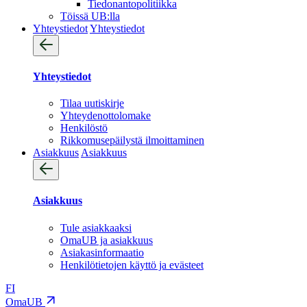
Tiedonantopolitiikka
Töissä UB:lla
Yhteystiedot
Yhteystiedot
Yhteystiedot
Tilaa uutiskirje
Yhteydenotto­lomake
Henkilöstö
Rikkomusepäilystä ilmoittaminen
Asiakkuus
Asiakkuus
Asiakkuus
Tule asiakkaaksi
OmaUB ja asiakkuus
Asiakasinformaatio
Henkilötietojen käyttö ja evästeet
FI
OmaUB