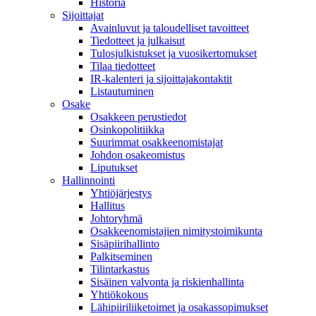
Historia
Sijoittajat
Avainluvut ja taloudelliset tavoitteet
Tiedotteet ja julkaisut
Tulosjulkistukset ja vuosikertomukset
Tilaa tiedotteet
IR-kalenteri ja sijoittajakontaktit
Listautuminen
Osake
Osakkeen perustiedot
Osinkopolitiikka
Suurimmat osakkeenomistajat
Johdon osakeomistus
Liputukset
Hallinnointi
Yhtiöjärjestys
Hallitus
Johtoryhmä
Osakkeenomistajien nimitystoimikunta
Sisäpiirihallinto
Palkitseminen
Tilintarkastus
Sisäinen valvonta ja riskienhallinta
Yhtiökokous
Lähipiiriliiketoimet ja osakassopimukset