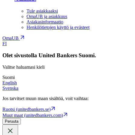
Tule asiakkaaksi
OmaUB ja asiakkuus
Asiakasinformaatio
Henkilötietojen käyttö ja evästeet
OmaUB
FI
Olet sivustolla United Bankers Suomi.
Valitse haluamasi kieli
Suomi
English
Svenska
Jos tarvitset muun maan sisältöä, voit vaihtaa:
Ruotsi (unitedbankers.se)
Muut maat (unitedbankers.com)
Peruuta