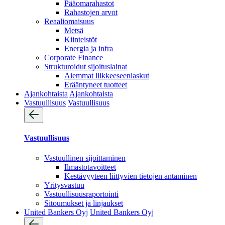
Pääomarahastot
Rahastojen arvot
Reaaliomaisuus
Metsä
Kiinteistöt
Energia ja infra
Corporate Finance
Strukturoidut sijoituslainat
Aiemmat liikkeeseenlaskut
Erääntyneet tuotteet
Ajankohtaista
Ajankohtaista
Vastuullisuus
Vastuullisuus
Vastuullisuus
Vastuullinen sijoittaminen
Ilmastotavoitteet
Kestävyyteen liittyvien tietojen antaminen
Yritysvastuu
Vastuullisuus­raportointi
Sitoumukset ja linjaukset
United Bankers Oyj
United Bankers Oyj