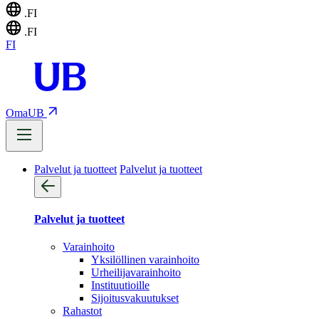
.FI
.FI
FI
OmaUB
Palvelut ja tuotteet
Palvelut ja tuotteet
Palvelut ja tuotteet
Varainhoito
Yksilöllinen varainhoito
Urheilijavarainhoito
Instituutioille
Sijoitusvakuutukset
Rahastot