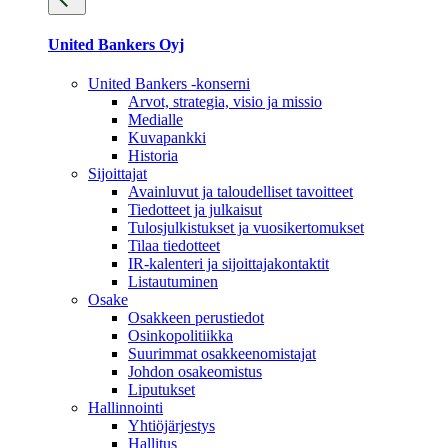
United Bankers Oyj
United Bankers -konserni
Arvot, strategia, visio ja missio
Medialle
Kuvapankki
Historia
Sijoittajat
Avainluvut ja taloudelliset tavoitteet
Tiedotteet ja julkaisut
Tulosjulkistukset ja vuosikertomukset
Tilaa tiedotteet
IR-kalenteri ja sijoittajakontaktit
Listautuminen
Osake
Osakkeen perustiedot
Osinkopolitiikka
Suurimmat osakkeenomistajat
Johdon osakeomistus
Liputukset
Hallinnointi
Yhtiöjärjestys
Hallitus