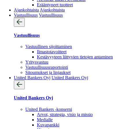
Erääntyneet tuotteet
Ajankohtaista
Ajankohtaista
Vastuullisuus
Vastuullisuus
Vastuullisuus
Vastuullinen sijoittaminen
Ilmastotavoitteet
Kestävyyteen liittyvien tietojen antaminen
Yritysvastuu
Vastuullisuus­raportointi
Sitoumukset ja linjaukset
United Bankers Oyj
United Bankers Oyj
United Bankers Oyj
United Bankers -konserni
Arvot, strategia, visio ja missio
Medialle
Kuvapankki