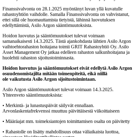
Finanssivalvonta on 28.1.2025 myöntänyt luvan yllä kuvatulle
rahastoyhtiön vaihdolle. Samalla Finanssivalvonta on vahvistanut,
ettei sillä ole huomauttamista tietyistä, lähinnä luovutuksen
edellyttämistä, Asilo Argon sääntömuutoksista.
Hoidon luovutus ja sääntömuutokset tulevat voimaan
samanaikaisesti 14.3.2025. Tästä ajankohdasta lähtien Asilo Argon
vaihtoehtorahaston hoitajana toimii GRIT Rahastoyhtiö Oy. Asilo
Asset Management Oy jatkaa edelleen rahaston salkunhoitajana ja
huolehtii rahaston sijoitustoiminnasta.
Hoidon luovutus ja sääntömuutokset eivät edellytä Asilo Argon
osuudenomistajilta mitään toimenpiteitä, eikä niillä
ole vaikutusta Asilo Argon sijoitustoimintaan.
Asilo Argon sääntömuutokset tulevat voimaan 14.3.2025.
Yhteenveto sääntömuutoksista:
• Merkintä- ja lunastuspäivät säilyvät ennallaan.
Arvonlaskentafrekvenssi muuttuu päivittäisestä viikoittaiseen
• Määräajat mm. toimeksiantojen toimittamisen osalta on päivitetty
• Rahastolle on lisätty mahdollisuus ottaa väliaikaista luottoa,