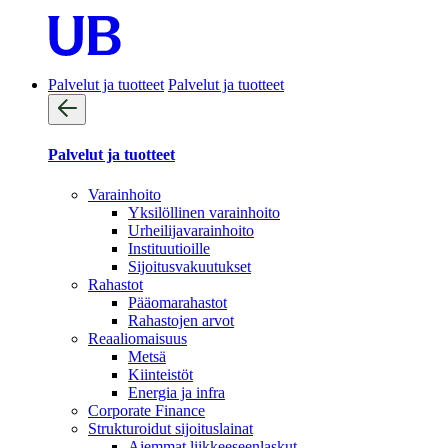
Palvelut ja tuotteet
Palvelut ja tuotteet
Palvelut ja tuotteet
Varainhoito
Yksilöllinen varainhoito
Urheilijavarainhoito
Instituutioille
Sijoitusvakuutukset
Rahastot
Pääomarahastot
Rahastojen arvot
Reaaliomaisuus
Metsä
Kiinteistöt
Energia ja infra
Corporate Finance
Strukturoidut sijoituslainat
Aiemmat liikkeeseenlaskut