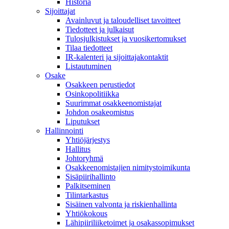
Historia
Sijoittajat
Avainluvut ja taloudelliset tavoitteet
Tiedotteet ja julkaisut
Tulosjulkistukset ja vuosikertomukset
Tilaa tiedotteet
IR-kalenteri ja sijoittajakontaktit
Listautuminen
Osake
Osakkeen perustiedot
Osinkopolitiikka
Suurimmat osakkeenomistajat
Johdon osakeomistus
Liputukset
Hallinnointi
Yhtiöjärjestys
Hallitus
Johtoryhmä
Osakkeenomistajien nimitystoimikunta
Sisäpiirihallinto
Palkitseminen
Tilintarkastus
Sisäinen valvonta ja riskienhallinta
Yhtiökokous
Lähipiiriliiketoimet ja osakassopimukset