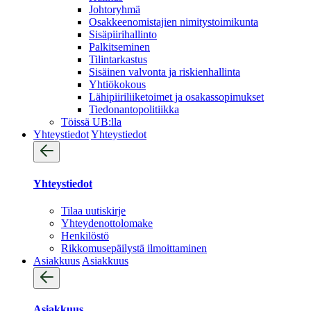
Johtoryhmä
Osakkeenomistajien nimitystoimikunta
Sisäpiirihallinto
Palkitseminen
Tilintarkastus
Sisäinen valvonta ja riskienhallinta
Yhtiökokous
Lähipiiriliiketoimet ja osakassopimukset
Tiedonantopolitiikka
Töissä UB:lla
Yhteystiedot
Yhteystiedot
Yhteystiedot
Tilaa uutiskirje
Yhteydenotto­lomake
Henkilöstö
Rikkomusepäilystä ilmoittaminen
Asiakkuus
Asiakkuus
Asiakkuus