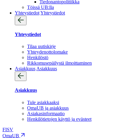
Tiedonantopolitiikka
Töissä UB:lla
Yhteystiedot
Yhteystiedot
Yhteystiedot
Tilaa uutiskirje
Yhteydenotto­lomake
Henkilöstö
Rikkomusepäilystä ilmoittaminen
Asiakkuus
Asiakkuus
Asiakkuus
Tule asiakkaaksi
OmaUB ja asiakkuus
Asiakasinformaatio
Henkilötietojen käyttö ja evästeet
FI
SV
OmaUB