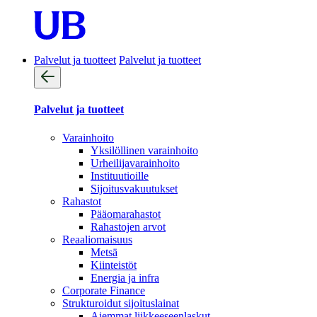
Palvelut ja tuotteet
Palvelut ja tuotteet
Palvelut ja tuotteet
Varainhoito
Yksilöllinen varainhoito
Urheilijavarainhoito
Instituutioille
Sijoitusvakuutukset
Rahastot
Pääomarahastot
Rahastojen arvot
Reaaliomaisuus
Metsä
Kiinteistöt
Energia ja infra
Corporate Finance
Strukturoidut sijoituslainat
Aiemmat liikkeeseenlaskut