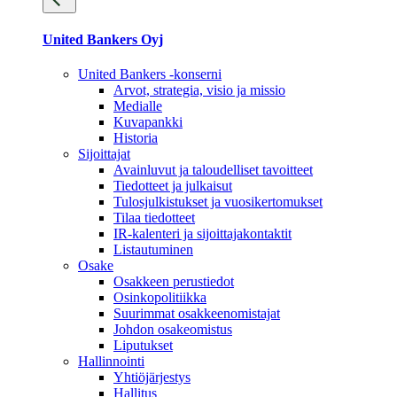
United Bankers Oyj
United Bankers -konserni
Arvot, strategia, visio ja missio
Medialle
Kuvapankki
Historia
Sijoittajat
Avainluvut ja taloudelliset tavoitteet
Tiedotteet ja julkaisut
Tulosjulkistukset ja vuosikertomukset
Tilaa tiedotteet
IR-kalenteri ja sijoittajakontaktit
Listautuminen
Osake
Osakkeen perustiedot
Osinkopolitiikka
Suurimmat osakkeenomistajat
Johdon osakeomistus
Liputukset
Hallinnointi
Yhtiöjärjestys
Hallitus