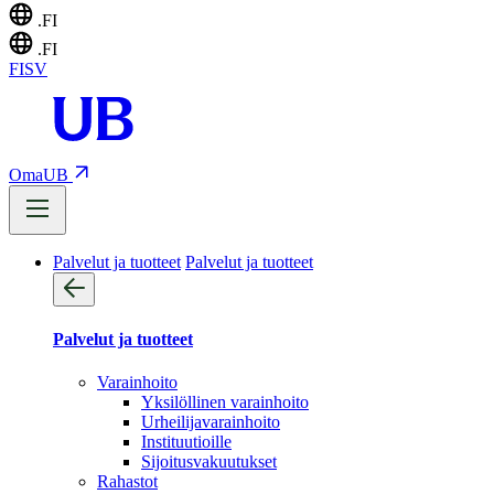
.FI
.FI
FI
SV
OmaUB
Palvelut ja tuotteet
Palvelut ja tuotteet
Palvelut ja tuotteet
Varainhoito
Yksilöllinen varainhoito
Urheilijavarainhoito
Instituutioille
Sijoitusvakuutukset
Rahastot