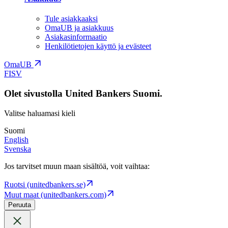
Tule asiakkaaksi
OmaUB ja asiakkuus
Asiakasinformaatio
Henkilötietojen käyttö ja evästeet
OmaUB
FI
SV
Olet sivustolla United Bankers Suomi.
Valitse haluamasi kieli
Suomi
English
Svenska
Jos tarvitset muun maan sisältöä, voit vaihtaa:
Ruotsi (unitedbankers.se)
Muut maat (unitedbankers.com)
Peruuta