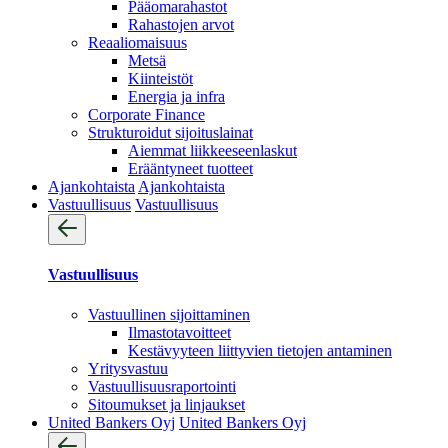
Pääomarahastot
Rahastojen arvot
Reaaliomaisuus
Metsä
Kiinteistöt
Energia ja infra
Corporate Finance
Strukturoidut sijoituslainat
Aiemmat liikkeeseenlaskut
Erääntyneet tuotteet
Ajankohtaista
Ajankohtaista
Vastuullisuus
Vastuullisuus
Vastuullisuus
Vastuullinen sijoittaminen
Ilmastotavoitteet
Kestävyyteen liittyvien tietojen antaminen
Yritysvastuu
Vastuullisuus­raportointi
Sitoumukset ja linjaukset
United Bankers Oyj
United Bankers Oyj