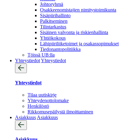
Johtoryhmä
Osakkeenomistajien nimitystoimikunta
Sisäpiirihallinto
Palkitseminen
Tilintarkastus
Sisäinen valvonta ja riskienhallinta
Yhtiökokous
Lähipiiriliiketoimet ja osakassopimukset
Tiedonantopolitiikka
Töissä UB:lla
Yhteystiedot
Yhteystiedot
Yhteystiedot
Tilaa uutiskirje
Yhteydenotto­lomake
Henkilöstö
Rikkomusepäilystä ilmoittaminen
Asiakkuus
Asiakkuus
Asiakkuus