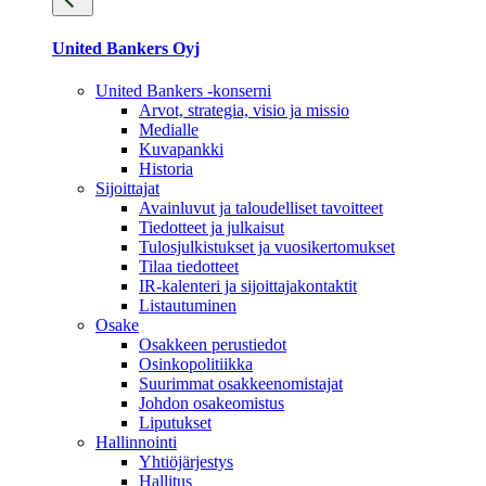
United Bankers Oyj
United Bankers -konserni
Arvot, strategia, visio ja missio
Medialle
Kuvapankki
Historia
Sijoittajat
Avainluvut ja taloudelliset tavoitteet
Tiedotteet ja julkaisut
Tulosjulkistukset ja vuosikertomukset
Tilaa tiedotteet
IR-kalenteri ja sijoittajakontaktit
Listautuminen
Osake
Osakkeen perustiedot
Osinkopolitiikka
Suurimmat osakkeenomistajat
Johdon osakeomistus
Liputukset
Hallinnointi
Yhtiöjärjestys
Hallitus