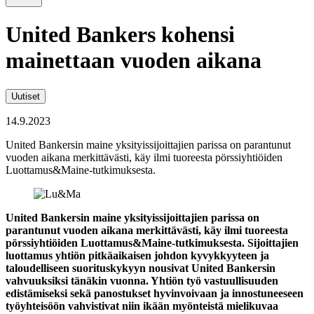
United Bankers kohensi
mainettaan vuoden aikana
Uutiset
14.9.2023
United Bankersin maine yksityissijoittajien parissa on parantunut
vuoden aikana merkittävästi, käy ilmi tuoreesta pörssiyhtiöiden
Luottamus&Maine-tutkimuksesta.
United Bankersin maine yksityissijoittajien parissa on
parantunut vuoden aikana merkittävästi, käy ilmi tuoreesta
pörssiyhtiöiden Luottamus&Maine-tutkimuksesta. Sijoittajien
luottamus yhtiön pitkäaikaisen johdon kyvykkyyteen ja
taloudelliseen suorituskykyyn nousivat United Bankersin
vahvuuksiksi tänäkin vuonna. Yhtiön työ vastuullisuuden
edistämiseksi sekä panostukset hyvinvoivaan ja innostuneeseen
työyhteisöön vahvistivat niin ikään myönteistä mielikuvaa