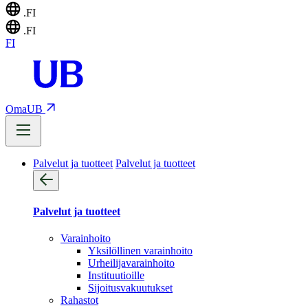
.FI
.FI
FI
OmaUB
Palvelut ja tuotteet
Palvelut ja tuotteet
Palvelut ja tuotteet
Varainhoito
Yksilöllinen varainhoito
Urheilijavarainhoito
Instituutioille
Sijoitusvakuutukset
Rahastot