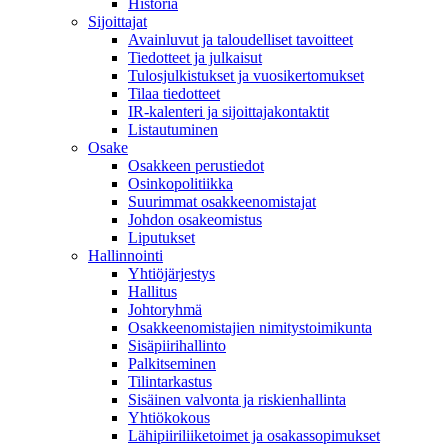
Historia
Sijoittajat
Avainluvut ja taloudelliset tavoitteet
Tiedotteet ja julkaisut
Tulosjulkistukset ja vuosikertomukset
Tilaa tiedotteet
IR-kalenteri ja sijoittajakontaktit
Listautuminen
Osake
Osakkeen perustiedot
Osinkopolitiikka
Suurimmat osakkeenomistajat
Johdon osakeomistus
Liputukset
Hallinnointi
Yhtiöjärjestys
Hallitus
Johtoryhmä
Osakkeenomistajien nimitystoimikunta
Sisäpiirihallinto
Palkitseminen
Tilintarkastus
Sisäinen valvonta ja riskienhallinta
Yhtiökokous
Lähipiiriliiketoimet ja osakassopimukset