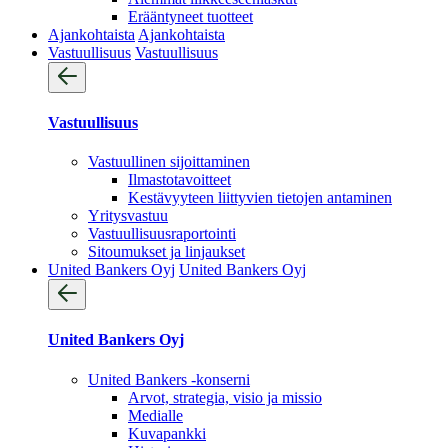
Erääntyneet tuotteet
Ajankohtaista
Ajankohtaista
Vastuullisuus
Vastuullisuus
Vastuullisuus
Vastuullinen sijoittaminen
Ilmastotavoitteet
Kestävyyteen liittyvien tietojen antaminen
Yritysvastuu
Vastuullisuus­raportointi
Sitoumukset ja linjaukset
United Bankers Oyj
United Bankers Oyj
United Bankers Oyj
United Bankers -konserni
Arvot, strategia, visio ja missio
Medialle
Kuvapankki