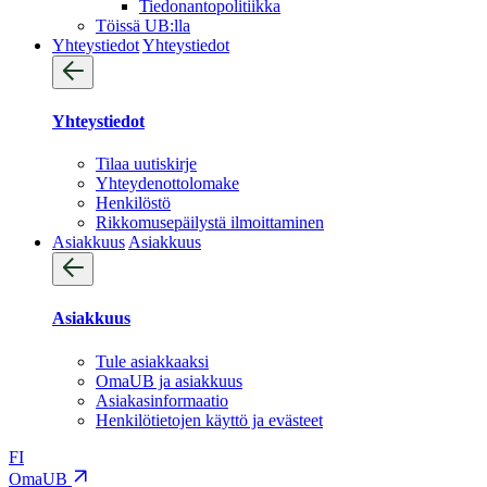
Tiedonantopolitiikka
Töissä UB:lla
Yhteystiedot
Yhteystiedot
Yhteystiedot
Tilaa uutiskirje
Yhteydenotto­lomake
Henkilöstö
Rikkomusepäilystä ilmoittaminen
Asiakkuus
Asiakkuus
Asiakkuus
Tule asiakkaaksi
OmaUB ja asiakkuus
Asiakasinformaatio
Henkilötietojen käyttö ja evästeet
FI
OmaUB