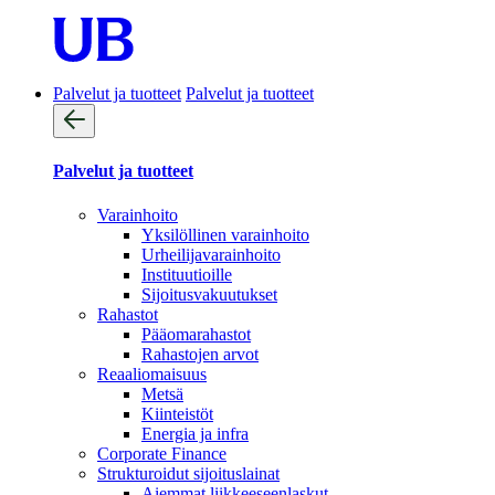
Palvelut ja tuotteet
Palvelut ja tuotteet
Palvelut ja tuotteet
Varainhoito
Yksilöllinen varainhoito
Urheilijavarainhoito
Instituutioille
Sijoitusvakuutukset
Rahastot
Pääomarahastot
Rahastojen arvot
Reaaliomaisuus
Metsä
Kiinteistöt
Energia ja infra
Corporate Finance
Strukturoidut sijoituslainat
Aiemmat liikkeeseenlaskut