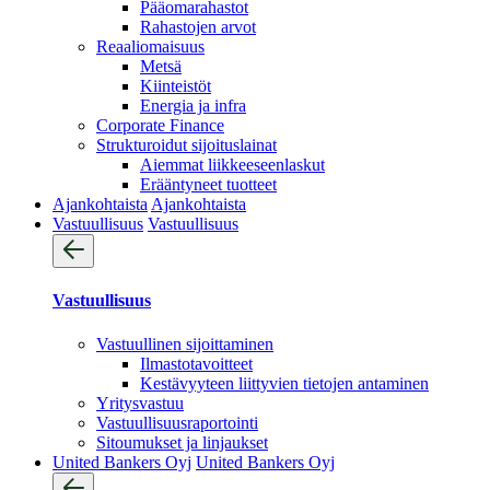
Pääomarahastot
Rahastojen arvot
Reaaliomaisuus
Metsä
Kiinteistöt
Energia ja infra
Corporate Finance
Strukturoidut sijoituslainat
Aiemmat liikkeeseenlaskut
Erääntyneet tuotteet
Ajankohtaista
Ajankohtaista
Vastuullisuus
Vastuullisuus
Vastuullisuus
Vastuullinen sijoittaminen
Ilmastotavoitteet
Kestävyyteen liittyvien tietojen antaminen
Yritysvastuu
Vastuullisuus­raportointi
Sitoumukset ja linjaukset
United Bankers Oyj
United Bankers Oyj