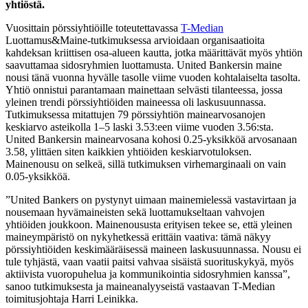
yhtiöstä.
Vuosittain pörssiyhtiöille toteutettavassa
T-Median
Luottamus&Maine-tutkimuksessa arvioidaan organisaatioita
kahdeksan kriittisen osa-alueen kautta, jotka määrittävät myös yhtiön
saavuttamaa sidosryhmien luottamusta. United Bankersin maine
nousi tänä vuonna hyvälle tasolle viime vuoden kohtalaiselta tasolta.
Yhtiö onnistui parantamaan mainettaan selvästi tilanteessa, jossa
yleinen trendi pörssiyhtiöiden maineessa oli laskusuunnassa.
Tutkimuksessa mitattujen 79 pörssiyhtiön mainearvosanojen
keskiarvo asteikolla 1–5 laski 3.53:een viime vuoden 3.56:sta.
United Bankersin mainearvosana kohosi 0.25-yksikköä arvosanaan
3.58, ylittäen siten kaikkien yhtiöiden keskiarvotuloksen.
Mainenousu on selkeä, sillä tutkimuksen virhemarginaali on vain
0.05-yksikköä.
”United Bankers on pystynyt uimaan mainemielessä vastavirtaan ja
nousemaan hyvämaineisten sekä luottamukseltaan vahvojen
yhtiöiden joukkoon. Mainenoususta erityisen tekee se, että yleinen
maineympäristö on nykyhetkessä erittäin vaativa: tämä näkyy
pörssiyhtiöiden keskimääräisessä maineen laskusuunnassa. Nousu ei
tule tyhjästä, vaan vaatii paitsi vahvaa sisäistä suorituskykyä, myös
aktiivista vuoropuhelua ja kommunikointia sidosryhmien kanssa”,
sanoo tutkimuksesta ja maineanalyyseistä vastaavan T-Median
toimitusjohtaja Harri Leinikka.