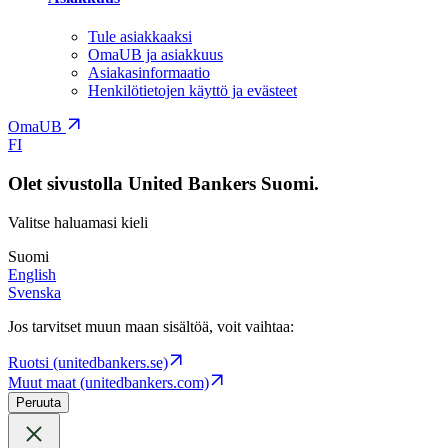
Tule asiakkaaksi
OmaUB ja asiakkuus
Asiakasinformaatio
Henkilötietojen käyttö ja evästeet
OmaUB
FI
Olet sivustolla United Bankers Suomi.
Valitse haluamasi kieli
Suomi
English
Svenska
Jos tarvitset muun maan sisältöä, voit vaihtaa:
Ruotsi (unitedbankers.se)
Muut maat (unitedbankers.com)
Peruuta