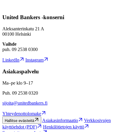
United Bankers -konserni
Aleksanterinkatu 21 A
00100 Helsinki
Vaihde
puh. 09 2538 0300
LinkedIn
Instagram
Asiakaspalvelu
Ma–pe klo 9–17
Puh. 09 2538 0320
sijoita@unitedbankers.fi
Yhteydenottolomake
Asiakasinformaatio
Verkkosivujen
Hallitse evästeitä
käyttöehdot (PDF)
Henkilötietojen käyttö