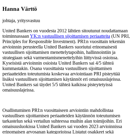
Hanna Värttö
johtaja, yritysvastuu
United Bankers on vuodesta 2012 lähtien sitoutunut noudattamaan
toiminnassaan
YK:n vastuullisen sijoittamisen periaatteita
(UN PRI,
Principles for Responsible Investment). PRI:n vuosittain tekemän
arvioinnin perusteella United Bankers suoriutui erinomaisesti
vastuullisen sijoittamisen menettelytapoihin, hallinnointiin ja
strategiaan sekä varmentamismenettelyihin liittyvissä osioissa.
Kyseisistä arvioinnin osioista United Bankers sai 4/5 tähteä
kummastakin. Osana vuosittaista vastuullisen sijoittamisen
periaatteiden toteutumista koskevaa arviointiaan PRI pisteyttää
lisäksi vastuullisen sijoittamisen käytännöt eri omaisuuslajeissa.
United Bankers sai täydet 5/5 tähteä kaikissa pisteytetyissä
omaisuuslajeissa.
Osallistuminen PRI:n vuosittaiseen arviointiin mahdollistaa
vastuullisen sijoittamisen periaatteiden käytännön toteutumisen
tarkastelun sekä vertailun suhteessa muihin alan toimijoihin. Eri
omaisuusluokissa United Bankers sai vuoden 2023 arvioinnissa
erinomaisen arvosanan kategorioissa Listatut osakkeet sekä