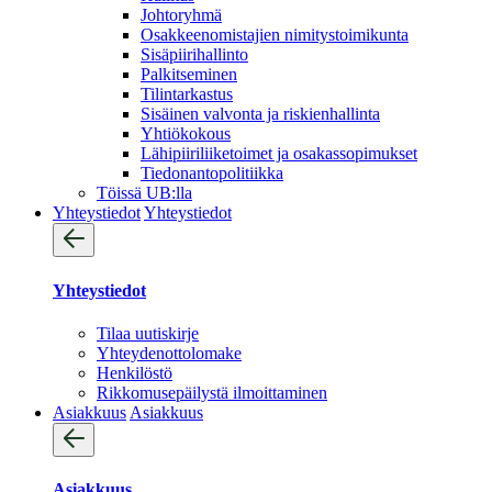
Johtoryhmä
Osakkeenomistajien nimitystoimikunta
Sisäpiirihallinto
Palkitseminen
Tilintarkastus
Sisäinen valvonta ja riskienhallinta
Yhtiökokous
Lähipiiriliiketoimet ja osakassopimukset
Tiedonantopolitiikka
Töissä UB:lla
Yhteystiedot
Yhteystiedot
Yhteystiedot
Tilaa uutiskirje
Yhteydenotto­lomake
Henkilöstö
Rikkomusepäilystä ilmoittaminen
Asiakkuus
Asiakkuus
Asiakkuus