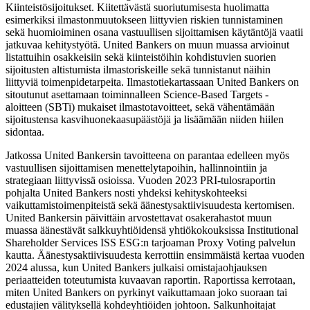
Kiinteistösijoitukset. Kiitettävästä suoriutumisesta huolimatta
esimerkiksi ilmastonmuutokseen liittyvien riskien tunnistaminen
sekä huomioiminen osana vastuullisen sijoittamisen käytäntöjä vaatii
jatkuvaa kehitystyötä. United Bankers on muun muassa arvioinut
listattuihin osakkeisiin sekä kiinteistöihin kohdistuvien suorien
sijoitusten altistumista ilmastoriskeille sekä tunnistanut näihin
liittyviä toimenpidetarpeita. Ilmastotiekartassaan United Bankers on
sitoutunut asettamaan toiminnalleen Science-Based Targets -
aloitteen (SBTi) mukaiset ilmastotavoitteet, sekä vähentämään
sijoitustensa kasvihuonekaasupäästöjä ja lisäämään niiden hiilen
sidontaa.
Jatkossa United Bankersin tavoitteena on parantaa edelleen myös
vastuullisen sijoittamisen menettelytapoihin, hallinnointiin ja
strategiaan liittyvissä osioissa. Vuoden 2023 PRI-tulosraportin
pohjalta United Bankers nosti yhdeksi kehityskohteeksi
vaikuttamistoimenpiteistä sekä äänestysaktiivisuudesta kertomisen.
United Bankersin päivittäin arvostettavat osakerahastot muun
muassa äänestävät salkkuyhtiöidensä yhtiökokouksissa Institutional
Shareholder Services ISS ESG:n tarjoaman Proxy Voting palvelun
kautta. Äänestysaktiivisuudesta kerrottiin ensimmäistä kertaa vuoden
2024 alussa, kun United Bankers julkaisi omistajaohjauksen
periaatteiden toteutumista kuvaavan raportin. Raportissa kerrotaan,
miten United Bankers on pyrkinyt vaikuttamaan joko suoraan tai
edustajien välityksellä kohdeyhtiöiden johtoon. Salkunhoitajat