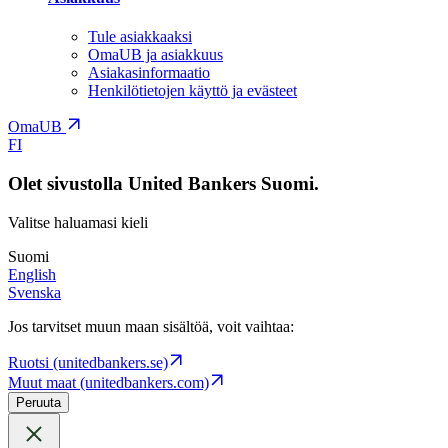
Tule asiakkaaksi
OmaUB ja asiakkuus
Asiakasinformaatio
Henkilötietojen käyttö ja evästeet
OmaUB
FI
Olet sivustolla United Bankers Suomi.
Valitse haluamasi kieli
Suomi
English
Svenska
Jos tarvitset muun maan sisältöä, voit vaihtaa:
Ruotsi (unitedbankers.se)
Muut maat (unitedbankers.com)
Peruuta