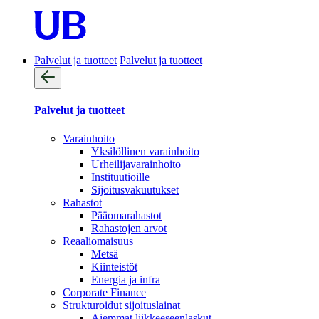
Palvelut ja tuotteet
Palvelut ja tuotteet
Palvelut ja tuotteet
Varainhoito
Yksilöllinen varainhoito
Urheilijavarainhoito
Instituutioille
Sijoitusvakuutukset
Rahastot
Pääomarahastot
Rahastojen arvot
Reaaliomaisuus
Metsä
Kiinteistöt
Energia ja infra
Corporate Finance
Strukturoidut sijoituslainat
Aiemmat liikkeeseenlaskut