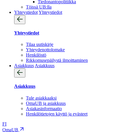
Tiedonantopolitiikka
Töissä UB:lla
Yhteystiedot
Yhteystiedot
Yhteystiedot
Tilaa uutiskirje
Yhteydenotto­lomake
Henkilöstö
Rikkomusepäilystä ilmoittaminen
Asiakkuus
Asiakkuus
Asiakkuus
Tule asiakkaaksi
OmaUB ja asiakkuus
Asiakasinformaatio
Henkilötietojen käyttö ja evästeet
FI
OmaUB