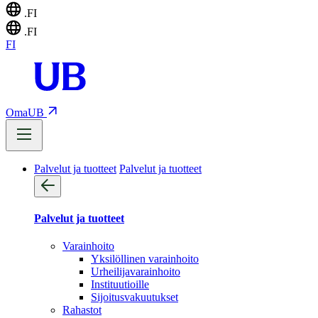
.FI
.FI
FI
OmaUB
Palvelut ja tuotteet
Palvelut ja tuotteet
Palvelut ja tuotteet
Varainhoito
Yksilöllinen varainhoito
Urheilijavarainhoito
Instituutioille
Sijoitusvakuutukset
Rahastot