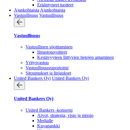
Erääntyneet tuotteet
Ajankohtaista
Ajankohtaista
Vastuullisuus
Vastuullisuus
Vastuullisuus
Vastuullinen sijoittaminen
Ilmastotavoitteet
Kestävyyteen liittyvien tietojen antaminen
Yritysvastuu
Vastuullisuus­raportointi
Sitoumukset ja linjaukset
United Bankers Oyj
United Bankers Oyj
United Bankers Oyj
United Bankers -konserni
Arvot, strategia, visio ja missio
Medialle
Kuvapankki