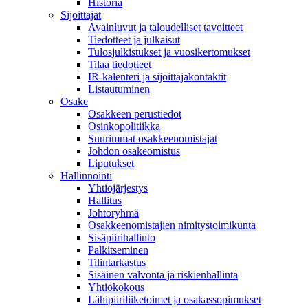
Historia
Sijoittajat
Avainluvut ja taloudelliset tavoitteet
Tiedotteet ja julkaisut
Tulosjulkistukset ja vuosikertomukset
Tilaa tiedotteet
IR-kalenteri ja sijoittajakontaktit
Listautuminen
Osake
Osakkeen perustiedot
Osinkopolitiikka
Suurimmat osakkeenomistajat
Johdon osakeomistus
Liputukset
Hallinnointi
Yhtiöjärjestys
Hallitus
Johtoryhmä
Osakkeenomistajien nimitystoimikunta
Sisäpiirihallinto
Palkitseminen
Tilintarkastus
Sisäinen valvonta ja riskienhallinta
Yhtiökokous
Lähipiiriliiketoimet ja osakassopimukset