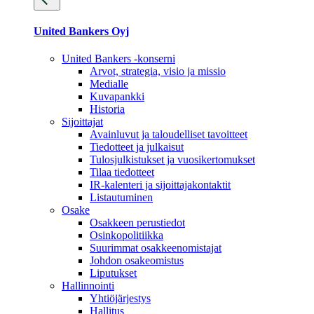
United Bankers Oyj
United Bankers -konserni
Arvot, strategia, visio ja missio
Medialle
Kuvapankki
Historia
Sijoittajat
Avainluvut ja taloudelliset tavoitteet
Tiedotteet ja julkaisut
Tulosjulkistukset ja vuosikertomukset
Tilaa tiedotteet
IR-kalenteri ja sijoittajakontaktit
Listautuminen
Osake
Osakkeen perustiedot
Osinkopolitiikka
Suurimmat osakkeenomistajat
Johdon osakeomistus
Liputukset
Hallinnointi
Yhtiöjärjestys
Hallitus