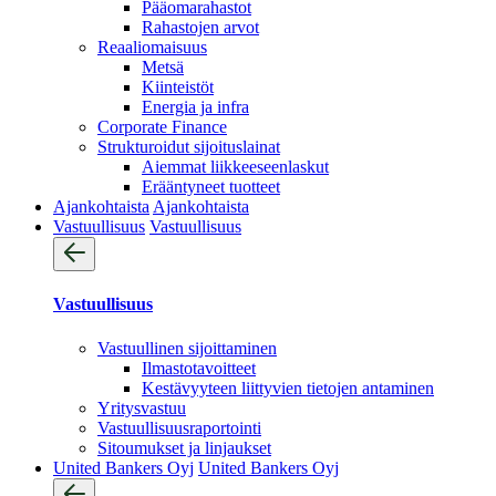
Pääomarahastot
Rahastojen arvot
Reaaliomaisuus
Metsä
Kiinteistöt
Energia ja infra
Corporate Finance
Strukturoidut sijoituslainat
Aiemmat liikkeeseenlaskut
Erääntyneet tuotteet
Ajankohtaista
Ajankohtaista
Vastuullisuus
Vastuullisuus
Vastuullisuus
Vastuullinen sijoittaminen
Ilmastotavoitteet
Kestävyyteen liittyvien tietojen antaminen
Yritysvastuu
Vastuullisuus­raportointi
Sitoumukset ja linjaukset
United Bankers Oyj
United Bankers Oyj