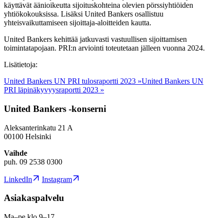
käyttävät äänioikeutta sijoituskohteina olevien pörssiyhtiöiden
yhtiökokouksissa. Lisäksi United Bankers osallistuu
yhteisvaikuttamiseen sijoittaja-aloitteiden kautta.
United Bankers kehittää jatkuvasti vastuullisen sijoittamisen
toimintatapojaan. PRI:n arviointi toteutetaan jälleen vuonna 2024.
Lisätietoja:
United Bankers UN PRI tulosraportti 2023 »
United Bankers UN
PRI läpinäkyvyysraportti 2023 »
United Bankers -konserni
Aleksanterinkatu 21 A
00100 Helsinki
Vaihde
puh. 09 2538 0300
LinkedIn
Instagram
Asiakaspalvelu
Ma–pe klo 9–17