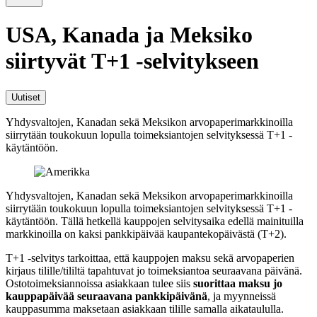
USA, Kanada ja Meksiko
siirtyvät T+1 -selvitykseen
Uutiset
Yhdysvaltojen, Kanadan sekä Meksikon arvopaperimarkkinoilla
siirrytään toukokuun lopulla toimeksiantojen selvityksessä T+1 -
käytäntöön.
Yhdysvaltojen, Kanadan sekä Meksikon arvopaperimarkkinoilla
siirrytään toukokuun lopulla toimeksiantojen selvityksessä T+1 -
käytäntöön. Tällä hetkellä kauppojen selvitysaika edellä mainituilla
markkinoilla on kaksi pankkipäivää kaupantekopäivästä (T+2).
T+1 -selvitys tarkoittaa, että kauppojen maksu sekä arvopaperien
kirjaus tilille/tililtä tapahtuvat jo toimeksiantoa seuraavana päivänä.
Ostotoimeksiannoissa asiakkaan tulee siis
suorittaa maksu jo
kauppapäivää seuraavana pankkipäivänä
, ja myynneissä
kauppasumma maksetaan asiakkaan tilille samalla aikataululla.