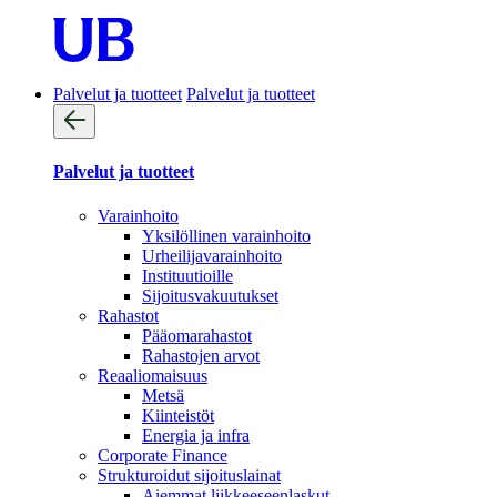
Palvelut ja tuotteet
Palvelut ja tuotteet
Palvelut ja tuotteet
Varainhoito
Yksilöllinen varainhoito
Urheilijavarainhoito
Instituutioille
Sijoitusvakuutukset
Rahastot
Pääomarahastot
Rahastojen arvot
Reaaliomaisuus
Metsä
Kiinteistöt
Energia ja infra
Corporate Finance
Strukturoidut sijoituslainat
Aiemmat liikkeeseenlaskut