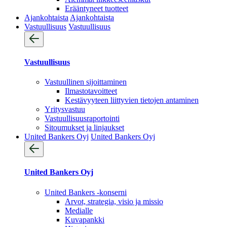
Erääntyneet tuotteet
Ajankohtaista
Ajankohtaista
Vastuullisuus
Vastuullisuus
Vastuullisuus
Vastuullinen sijoittaminen
Ilmastotavoitteet
Kestävyyteen liittyvien tietojen antaminen
Yritysvastuu
Vastuullisuus­raportointi
Sitoumukset ja linjaukset
United Bankers Oyj
United Bankers Oyj
United Bankers Oyj
United Bankers -konserni
Arvot, strategia, visio ja missio
Medialle
Kuvapankki