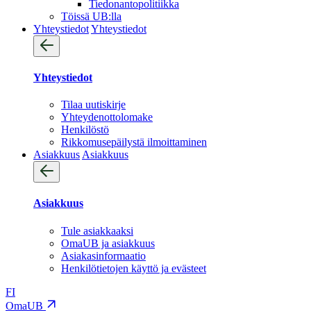
Tiedonantopolitiikka
Töissä UB:lla
Yhteystiedot
Yhteystiedot
Yhteystiedot
Tilaa uutiskirje
Yhteydenotto­lomake
Henkilöstö
Rikkomusepäilystä ilmoittaminen
Asiakkuus
Asiakkuus
Asiakkuus
Tule asiakkaaksi
OmaUB ja asiakkuus
Asiakasinformaatio
Henkilötietojen käyttö ja evästeet
FI
OmaUB