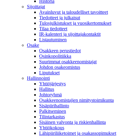
Historia
Sijoittajat
Avainluvut ja taloudelliset tavoitteet
Tiedotteet ja julkaisut
Tulosjulkistukset ja vuosikertomukset
Tilaa tiedotteet
IR-kalenteri ja sijoittajakontaktit
Listautuminen
Osake
Osakkeen perustiedot
Osinkopolitiikka
Suurimmat osakkeenomistajat
Johdon osakeomistus
Liputukset
Hallinnointi
Yhtiöjärjestys
Hallitus
Johtoryhmä
Osakkeenomistajien nimitystoimikunta
Sisäpiirihallinto
Palkitseminen
Tilintarkastus
Sisäinen valvonta ja riskienhallinta
Yhtiökokous
Lähipiiriliiketoimet ja osakassopimukset