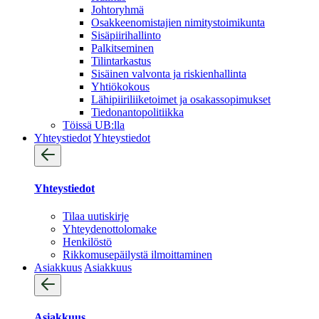
Johtoryhmä
Osakkeenomistajien nimitystoimikunta
Sisäpiirihallinto
Palkitseminen
Tilintarkastus
Sisäinen valvonta ja riskienhallinta
Yhtiökokous
Lähipiiriliiketoimet ja osakassopimukset
Tiedonantopolitiikka
Töissä UB:lla
Yhteystiedot
Yhteystiedot
Yhteystiedot
Tilaa uutiskirje
Yhteydenotto­lomake
Henkilöstö
Rikkomusepäilystä ilmoittaminen
Asiakkuus
Asiakkuus
Asiakkuus