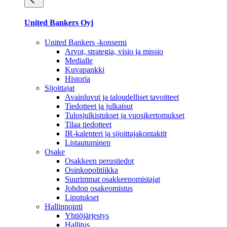
United Bankers Oyj
United Bankers -konserni
Arvot, strategia, visio ja missio
Medialle
Kuvapankki
Historia
Sijoittajat
Avainluvut ja taloudelliset tavoitteet
Tiedotteet ja julkaisut
Tulosjulkistukset ja vuosikertomukset
Tilaa tiedotteet
IR-kalenteri ja sijoittajakontaktit
Listautuminen
Osake
Osakkeen perustiedot
Osinkopolitiikka
Suurimmat osakkeenomistajat
Johdon osakeomistus
Liputukset
Hallinnointi
Yhtiöjärjestys
Hallitus