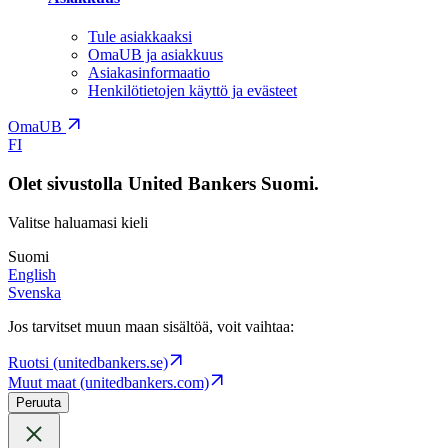
Tule asiakkaaksi
OmaUB ja asiakkuus
Asiakasinformaatio
Henkilötietojen käyttö ja evästeet
OmaUB
FI
Olet sivustolla United Bankers Suomi.
Valitse haluamasi kieli
Suomi
English
Svenska
Jos tarvitset muun maan sisältöä, voit vaihtaa:
Ruotsi (unitedbankers.se)
Muut maat (unitedbankers.com)
Peruuta