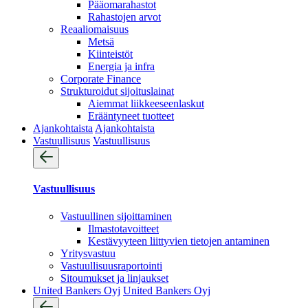
Pääomarahastot
Rahastojen arvot
Reaaliomaisuus
Metsä
Kiinteistöt
Energia ja infra
Corporate Finance
Strukturoidut sijoituslainat
Aiemmat liikkeeseenlaskut
Erääntyneet tuotteet
Ajankohtaista
Ajankohtaista
Vastuullisuus
Vastuullisuus
Vastuullisuus
Vastuullinen sijoittaminen
Ilmastotavoitteet
Kestävyyteen liittyvien tietojen antaminen
Yritysvastuu
Vastuullisuus­raportointi
Sitoumukset ja linjaukset
United Bankers Oyj
United Bankers Oyj