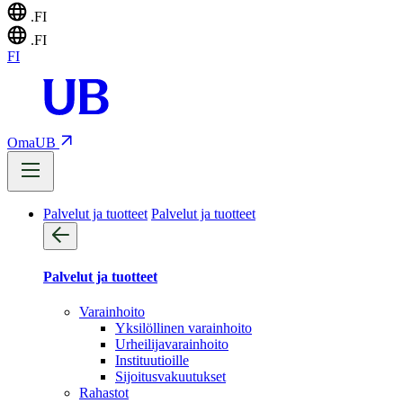
.FI
.FI
FI
OmaUB
Palvelut ja tuotteet
Palvelut ja tuotteet
Palvelut ja tuotteet
Varainhoito
Yksilöllinen varainhoito
Urheilijavarainhoito
Instituutioille
Sijoitusvakuutukset
Rahastot