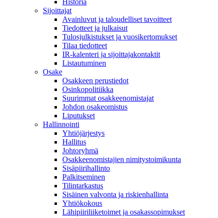
Historia
Sijoittajat
Avainluvut ja taloudelliset tavoitteet
Tiedotteet ja julkaisut
Tulosjulkistukset ja vuosikertomukset
Tilaa tiedotteet
IR-kalenteri ja sijoittajakontaktit
Listautuminen
Osake
Osakkeen perustiedot
Osinkopolitiikka
Suurimmat osakkeenomistajat
Johdon osakeomistus
Liputukset
Hallinnointi
Yhtiöjärjestys
Hallitus
Johtoryhmä
Osakkeenomistajien nimitystoimikunta
Sisäpiirihallinto
Palkitseminen
Tilintarkastus
Sisäinen valvonta ja riskienhallinta
Yhtiökokous
Lähipiiriliiketoimet ja osakassopimukset