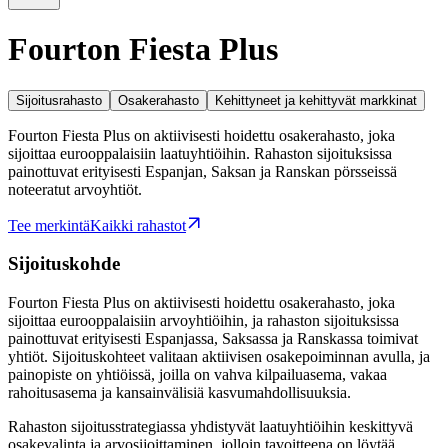
Fourton Fiesta Plus
Sijoitusrahasto
Osakerahasto
Kehittyneet ja kehittyvät markkinat
Fourton Fiesta Plus on aktiivisesti hoidettu osakerahasto, joka
sijoittaa eurooppalaisiin laatuyhtiöihin. Rahaston sijoituksissa
painottuvat erityisesti Espanjan, Saksan ja Ranskan pörsseissä
noteeratut arvoyhtiöt.
Tee merkintä
Kaikki rahastot
Sijoituskohde
Fourton Fiesta Plus on aktiivisesti hoidettu osakerahasto, joka
sijoittaa eurooppalaisiin arvoyhtiöihin, ja rahaston sijoituksissa
painottuvat erityisesti Espanjassa, Saksassa ja Ranskassa toimivat
yhtiöt. Sijoituskohteet valitaan aktiivisen osakepoiminnan avulla, ja
painopiste on yhtiöissä, joilla on vahva kilpailuasema, vakaa
rahoitusasema ja kansainvälisiä kasvumahdollisuuksia.
Rahaston sijoitusstrategiassa yhdistyvät laatuyhtiöihin keskittyvä
osakevalinta ja arvosijoittaminen, jolloin tavoitteena on löytää