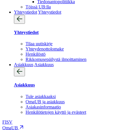
Tiedonantopolitiikka
Töissä UB:lla
Yhteystiedot
Yhteystiedot
Yhteystiedot
Tilaa uutiskirje
Yhteydenotto­lomake
Henkilöstö
Rikkomusepäilystä ilmoittaminen
Asiakkuus
Asiakkuus
Asiakkuus
Tule asiakkaaksi
OmaUB ja asiakkuus
Asiakasinformaatio
Henkilötietojen käyttö ja evästeet
FI
SV
OmaUB