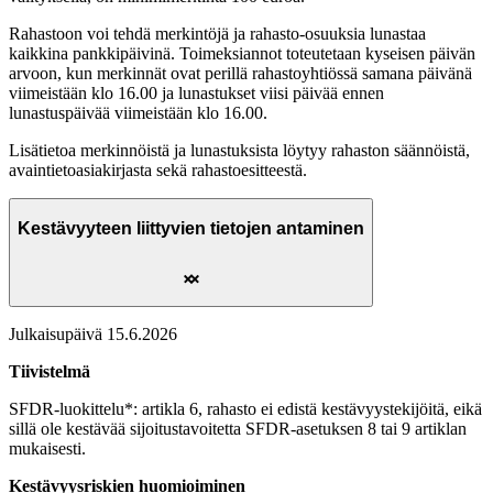
Rahastoon voi tehdä merkintöjä ja rahasto-osuuksia lunastaa
kaikkina pankkipäivinä. Toimeksiannot toteutetaan kyseisen päivän
arvoon, kun merkinnät ovat perillä rahastoyhtiössä samana päivänä
viimeistään klo 16.00 ja lunastukset viisi päivää ennen
lunastuspäivää viimeistään klo 16.00.
Lisätietoa merkinnöistä ja lunastuksista löytyy rahaston säännöistä,
avaintietoasiakirjasta sekä rahastoesitteestä.
Kestävyyteen liittyvien tietojen antaminen
Julkaisupäivä 15.6.2026
Tiivistelmä
SFDR-luokittelu*: artikla 6, rahasto ei edistä kestävyystekijöitä, eikä
sillä ole kestävää sijoitustavoitetta SFDR-asetuksen 8 tai 9 artiklan
mukaisesti.
Kestävyysriskien huomioiminen