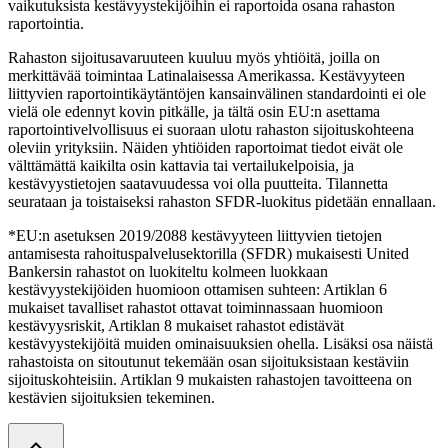
vaikutuksista kestävyystekijöihin ei raportoida osana rahaston
raportointia.
Rahaston sijoitusavaruuteen kuuluu myös yhtiöitä, joilla on
merkittävää toimintaa Latinalaisessa Amerikassa. Kestävyyteen
liittyvien raportointikäytäntöjen kansainvälinen standardointi ei ole
vielä ole edennyt kovin pitkälle, ja tältä osin EU:n asettama
raportointivelvollisuus ei suoraan ulotu rahaston sijoituskohteena
oleviin yrityksiin. Näiden yhtiöiden raportoimat tiedot eivät ole
välttämättä kaikilta osin kattavia tai vertailukelpoisia, ja
kestävyystietojen saatavuudessa voi olla puutteita. Tilannetta
seurataan ja toistaiseksi rahaston SFDR-luokitus pidetään ennallaan.
*EU:n asetuksen 2019/2088 kestävyyteen liittyvien tietojen
antamisesta rahoituspalvelusektorilla (SFDR) mukaisesti United
Bankersin rahastot on luokiteltu kolmeen luokkaan
kestävyystekijöiden huomioon ottamisen suhteen: Artiklan 6
mukaiset tavalliset rahastot ottavat toiminnassaan huomioon
kestävyysriskit, Artiklan 8 mukaiset rahastot edistävät
kestävyystekijöitä muiden ominaisuuksien ohella. Lisäksi osa näistä
rahastoista on sitoutunut tekemään osan sijoituksistaan kestäviin
sijoituskohteisiin. Artiklan 9 mukaisten rahastojen tavoitteena on
kestävien sijoituksien tekeminen.