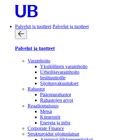
Palvelut ja tuotteet
Palvelut ja tuotteet
Palvelut ja tuotteet
Varainhoito
Yksilöllinen varainhoito
Urheilijavarainhoito
Instituutioille
Sijoitusvakuutukset
Rahastot
Pääomarahastot
Rahastojen arvot
Reaaliomaisuus
Metsä
Kiinteistöt
Energia ja infra
Corporate Finance
Strukturoidut sijoituslainat
Aiemmat liikkeeseenlaskut