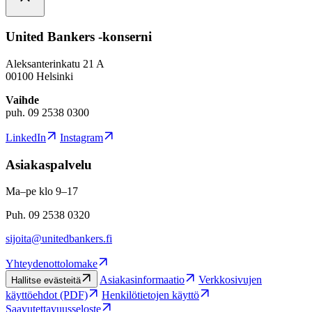
United Bankers -konserni
Aleksanterinkatu 21 A
00100 Helsinki
Vaihde
puh. 09 2538 0300
LinkedIn
Instagram
Asiakaspalvelu
Ma–pe klo 9–17
Puh. 09 2538 0320
sijoita@unitedbankers.fi
Yhteydenottolomake
Asiakasinformaatio
Verkkosivujen
Hallitse evästeitä
käyttöehdot (PDF)
Henkilötietojen käyttö
Saavutettavuusseloste