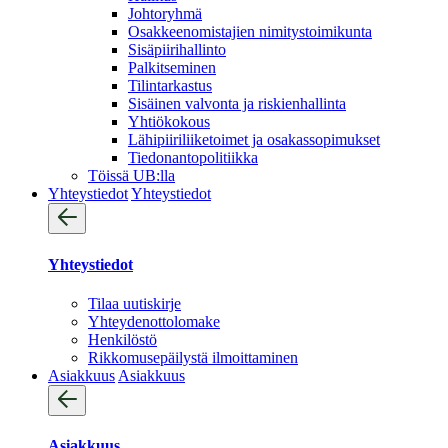
Johtoryhmä
Osakkeenomistajien nimitystoimikunta
Sisäpiirihallinto
Palkitseminen
Tilintarkastus
Sisäinen valvonta ja riskienhallinta
Yhtiökokous
Lähipiiriliiketoimet ja osakassopimukset
Tiedonantopolitiikka
Töissä UB:lla
Yhteystiedot
Yhteystiedot
Yhteystiedot
Tilaa uutiskirje
Yhteydenotto­lomake
Henkilöstö
Rikkomusepäilystä ilmoittaminen
Asiakkuus
Asiakkuus
Asiakkuus