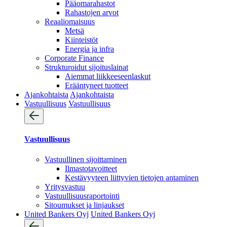
Pääomarahastot
Rahastojen arvot
Reaaliomaisuus
Metsä
Kiinteistöt
Energia ja infra
Corporate Finance
Strukturoidut sijoituslainat
Aiemmat liikkeeseenlaskut
Erääntyneet tuotteet
Ajankohtaista
Ajankohtaista
Vastuullisuus
Vastuullisuus
Vastuullisuus
Vastuullinen sijoittaminen
Ilmastotavoitteet
Kestävyyteen liittyvien tietojen antaminen
Yritysvastuu
Vastuullisuus­raportointi
Sitoumukset ja linjaukset
United Bankers Oyj
United Bankers Oyj