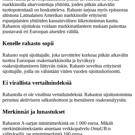
markkinoilla aliarvostettuja yhtiöitä, joiden pitkän aikavälin
tuottopotentiaali on houkutteleva. Rahasto tarjoaa myös epäsuoraa
altistusta Latinalaisen Amerikan markkinoille erityisesti
espanjalaisten yhtiöiden kansainvälisen liiketoiminnan kautta.
Rahaston sijoituksia voidaan markkinatilanteen mukaan painottaa
joustavasti eri Euroopan alueiden välillä.
Kenelle rahasto sopii
Rahasto sopii sijoittajalle, joka tavoittelee korkeaa pitkän aikavälin
tuottoa Euroopan osakemarkkinoilta ja hyväksyy
osakesijoittamiseen liittyvän riskin. Rahasto soveltuu erityisesti
sijoittajille, joilla on vähintään viiden vuoden sijoitushorisontti.
Ei virallista vertailuindeksiä
Rahastolla ei ole virallista vertailuindeksiä. Rahaston sijoitustoiminta
perustuu aktiiviseen salkunhoitoon ja itsenäiseen osakeanalyysiin.
Merkinnät ja lunastukset
Rahaston A-sarjan minimimerkintä on 1 000 euroa. Mikäli
merkintätoimeksianto annetaan verkkopalvelu OmaUB:n
välityksellä, on minimimerkintä 100 euroa.