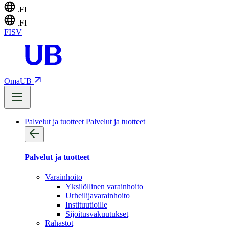
.FI
.FI
FI
SV
OmaUB
Palvelut ja tuotteet
Palvelut ja tuotteet
Palvelut ja tuotteet
Varainhoito
Yksilöllinen varainhoito
Urheilijavarainhoito
Instituutioille
Sijoitusvakuutukset
Rahastot