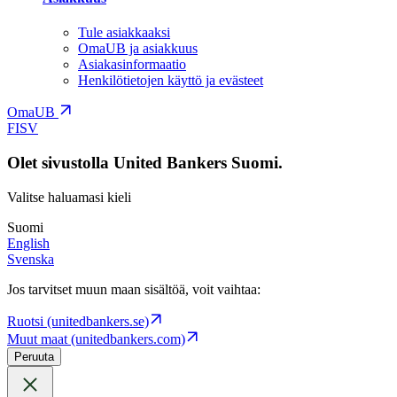
Tule asiakkaaksi
OmaUB ja asiakkuus
Asiakasinformaatio
Henkilötietojen käyttö ja evästeet
OmaUB
FI
SV
Olet sivustolla United Bankers Suomi.
Valitse haluamasi kieli
Suomi
English
Svenska
Jos tarvitset muun maan sisältöä, voit vaihtaa:
Ruotsi (unitedbankers.se)
Muut maat (unitedbankers.com)
Peruuta