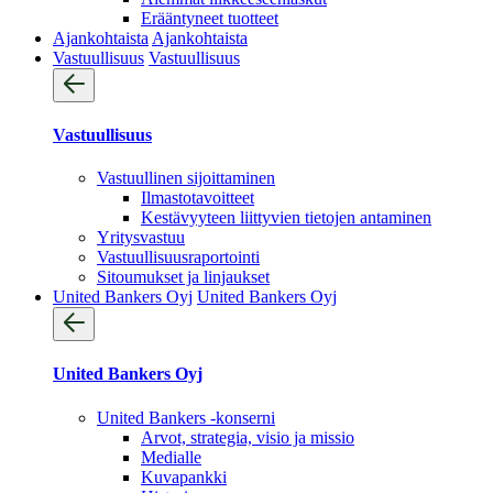
Erääntyneet tuotteet
Ajankohtaista
Ajankohtaista
Vastuullisuus
Vastuullisuus
Vastuullisuus
Vastuullinen sijoittaminen
Ilmastotavoitteet
Kestävyyteen liittyvien tietojen antaminen
Yritysvastuu
Vastuullisuus­raportointi
Sitoumukset ja linjaukset
United Bankers Oyj
United Bankers Oyj
United Bankers Oyj
United Bankers -konserni
Arvot, strategia, visio ja missio
Medialle
Kuvapankki