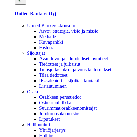
United Bankers Oyj
United Bankers -konserni
Arvot, strategia, visio ja missio
Medialle
Kuvapankki
Historia
Sijoittajat
Avainluvut ja taloudelliset tavoitteet
Tiedotteet ja julkaisut
Tulosjulkistukset ja vuosikertomukset
Tilaa tiedotteet
IR-kalenteri ja sijoittajakontaktit
Listautuminen
Osake
Osakkeen perustiedot
Osinkopolitiikka
Suurimmat osakkeenomistajat
Johdon osakeomistus
Liputukset
Hallinnointi
Yhtiöjärjestys
Hallitus