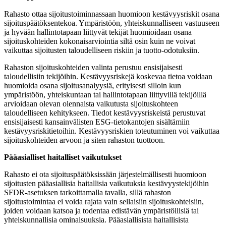
Rahasto ottaa sijoitustoiminnassaan huomioon kestävyysriskit osana
sijoituspäätöksentekoa. Ympäristöön, yhteiskunnalliseen vastuuseen
ja hyvään hallintotapaan liittyvät tekijät huomioidaan osana
sijoituskohteiden kokonaisarviointia siltä osin kuin ne voivat
vaikuttaa sijoitusten taloudelliseen riskiin ja tuotto-odotuksiin.
Rahaston sijoituskohteiden valinta perustuu ensisijaisesti
taloudellisiin tekijöihin. Kestävyysriskejä koskevaa tietoa voidaan
huomioida osana sijoitusanalyysiä, erityisesti silloin kun
ympäristöön, yhteiskuntaan tai hallintotapaan liittyvillä tekijöillä
arvioidaan olevan olennaista vaikutusta sijoituskohteen
taloudelliseen kehitykseen. Tiedot kestävyysriskeistä perustuvat
ensisijaisesti kansainvälisten ESG-tietokantojen sisältämiin
kestävyysriskitietoihin. Kestävyysriskien toteutuminen voi vaikuttaa
sijoituskohteiden arvoon ja siten rahaston tuottoon.
Pääasialliset haitalliset vaikutukset
Rahasto ei ota sijoituspäätöksissään järjestelmällisesti huomioon
sijoitusten pääasiallisia haitallisia vaikutuksia kestävyystekijöihin
SFDR-asetuksen tarkoittamalla tavalla, sillä rahaston
sijoitustoimintaa ei voida rajata vain sellaisiin sijoituskohteisiin,
joiden voidaan katsoa ja todentaa edistävän ympäristöllisiä tai
yhteiskunnallisia ominaisuuksia. Pääasiallisista haitallisista