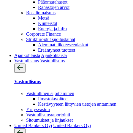
Pääomarahastot
Rahastojen arvot
Reaaliomaisuus
Metsä
Kiinteistöt
Energia ja infra
Corporate Finance
Strukturoidut sijoituslainat
Aiemmat liikkeeseenlaskut
Erääntyneet tuotteet
Ajankohtaista
Ajankohtaista
Vastuullisuus
Vastuullisuus
Vastuullisuus
Vastuullinen sijoittaminen
Ilmastotavoitteet
Kestävyyteen liittyvien tietojen antaminen
Yritysvastuu
Vastuullisuus­raportointi
Sitoumukset ja linjaukset
United Bankers Oyj
United Bankers Oyj