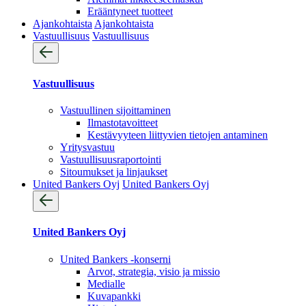
Erääntyneet tuotteet
Ajankohtaista
Ajankohtaista
Vastuullisuus
Vastuullisuus
Vastuullisuus
Vastuullinen sijoittaminen
Ilmastotavoitteet
Kestävyyteen liittyvien tietojen antaminen
Yritysvastuu
Vastuullisuus­raportointi
Sitoumukset ja linjaukset
United Bankers Oyj
United Bankers Oyj
United Bankers Oyj
United Bankers -konserni
Arvot, strategia, visio ja missio
Medialle
Kuvapankki