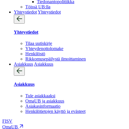
Tiedonantopolitiikka
Töissä UB:lla
Yhteystiedot
Yhteystiedot
Yhteystiedot
Tilaa uutiskirje
Yhteydenotto­lomake
Henkilöstö
Rikkomusepäilystä ilmoittaminen
Asiakkuus
Asiakkuus
Asiakkuus
Tule asiakkaaksi
OmaUB ja asiakkuus
Asiakasinformaatio
Henkilötietojen käyttö ja evästeet
FI
SV
OmaUB