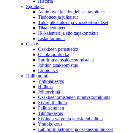
Historia
Sijoittajat
Avainluvut ja taloudelliset tavoitteet
Tiedotteet ja julkaisut
Tulosjulkistukset ja vuosikertomukset
Tilaa tiedotteet
IR-kalenteri ja sijoittajakontaktit
Listautuminen
Osake
Osakkeen perustiedot
Osinkopolitiikka
Suurimmat osakkeenomistajat
Johdon osakeomistus
Liputukset
Hallinnointi
Yhtiöjärjestys
Hallitus
Johtoryhmä
Osakkeenomistajien nimitystoimikunta
Sisäpiirihallinto
Palkitseminen
Tilintarkastus
Sisäinen valvonta ja riskienhallinta
Yhtiökokous
Lähipiiriliiketoimet ja osakassopimukset