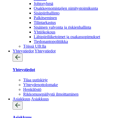
Johtoryhmä
Osakkeenomistajien nimitystoimikunta
Sisäpiirihallinto
Palkitseminen
Tilintarkastus
Sisäinen valvonta ja riskienhallinta
Yhtiökokous
Lähipiiriliiketoimet ja osakassopimukset
Tiedonantopolitiikka
Töissä UB:lla
Yhteystiedot
Yhteystiedot
Yhteystiedot
Tilaa uutiskirje
Yhteydenotto­lomake
Henkilöstö
Rikkomusepäilystä ilmoittaminen
Asiakkuus
Asiakkuus
Asiakkuus