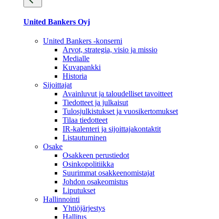
United Bankers Oyj
United Bankers -konserni
Arvot, strategia, visio ja missio
Medialle
Kuvapankki
Historia
Sijoittajat
Avainluvut ja taloudelliset tavoitteet
Tiedotteet ja julkaisut
Tulosjulkistukset ja vuosikertomukset
Tilaa tiedotteet
IR-kalenteri ja sijoittajakontaktit
Listautuminen
Osake
Osakkeen perustiedot
Osinkopolitiikka
Suurimmat osakkeenomistajat
Johdon osakeomistus
Liputukset
Hallinnointi
Yhtiöjärjestys
Hallitus