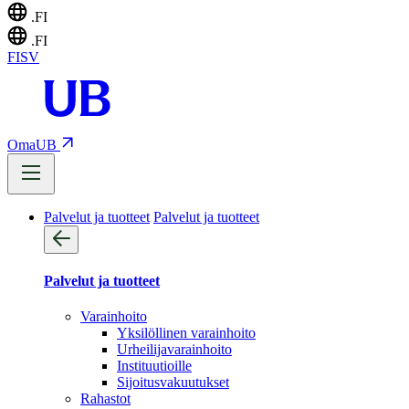
.FI
.FI
FI
SV
OmaUB
Palvelut ja tuotteet
Palvelut ja tuotteet
Palvelut ja tuotteet
Varainhoito
Yksilöllinen varainhoito
Urheilijavarainhoito
Instituutioille
Sijoitusvakuutukset
Rahastot