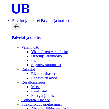
Palvelut ja tuotteet
Palvelut ja tuotteet
Palvelut ja tuotteet
Varainhoito
Yksilöllinen varainhoito
Urheilijavarainhoito
Instituutioille
Sijoitusvakuutukset
Rahastot
Pääomarahastot
Rahastojen arvot
Reaaliomaisuus
Metsä
Kiinteistöt
Energia ja infra
Corporate Finance
Strukturoidut sijoituslainat
Aiemmat liikkeeseenlaskut