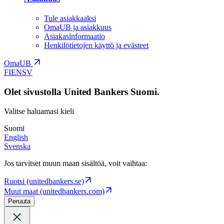
Tule asiakkaaksi
OmaUB ja asiakkuus
Asiakasinformaatio
Henkilötietojen käyttö ja evästeet
OmaUB
FI
EN
SV
Olet sivustolla United Bankers Suomi.
Valitse haluamasi kieli
Suomi
English
Svenska
Jos tarvitset muun maan sisältöä, voit vaihtaa:
Ruotsi (unitedbankers.se)
Muut maat (unitedbankers.com)
Peruuta