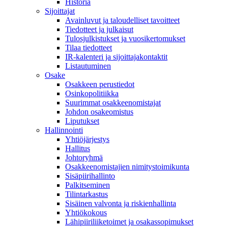
Historia
Sijoittajat
Avainluvut ja taloudelliset tavoitteet
Tiedotteet ja julkaisut
Tulosjulkistukset ja vuosikertomukset
Tilaa tiedotteet
IR-kalenteri ja sijoittajakontaktit
Listautuminen
Osake
Osakkeen perustiedot
Osinkopolitiikka
Suurimmat osakkeenomistajat
Johdon osakeomistus
Liputukset
Hallinnointi
Yhtiöjärjestys
Hallitus
Johtoryhmä
Osakkeenomistajien nimitystoimikunta
Sisäpiirihallinto
Palkitseminen
Tilintarkastus
Sisäinen valvonta ja riskienhallinta
Yhtiökokous
Lähipiiriliiketoimet ja osakassopimukset