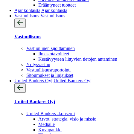
Erääntyneet tuotteet
Ajankohtaista
Ajankohtaista
Vastuullisuus
Vastuullisuus
Vastuullisuus
Vastuullinen sijoittaminen
Ilmastotavoitteet
Kestävyyteen liittyvien tietojen antaminen
Yritysvastuu
Vastuullisuus­raportointi
Sitoumukset ja linjaukset
United Bankers Oyj
United Bankers Oyj
United Bankers Oyj
United Bankers -konserni
Arvot, strategia, visio ja missio
Medialle
Kuvapankki