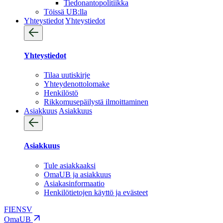
Tiedonantopolitiikka
Töissä UB:lla
Yhteystiedot
Yhteystiedot
Yhteystiedot
Tilaa uutiskirje
Yhteydenotto­lomake
Henkilöstö
Rikkomusepäilystä ilmoittaminen
Asiakkuus
Asiakkuus
Asiakkuus
Tule asiakkaaksi
OmaUB ja asiakkuus
Asiakasinformaatio
Henkilötietojen käyttö ja evästeet
FI
EN
SV
OmaUB