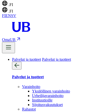
.FI
.FI
FI
EN
SV
OmaUB
Palvelut ja tuotteet
Palvelut ja tuotteet
Palvelut ja tuotteet
Varainhoito
Yksilöllinen varainhoito
Urheilijavarainhoito
Instituutioille
Sijoitusvakuutukset
Rahastot