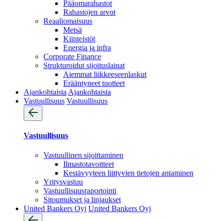
Pääomarahastot
Rahastojen arvot
Reaaliomaisuus
Metsä
Kiinteistöt
Energia ja infra
Corporate Finance
Strukturoidut sijoituslainat
Aiemmat liikkeeseenlaskut
Erääntyneet tuotteet
Ajankohtaista
Ajankohtaista
Vastuullisuus
Vastuullisuus
Vastuullisuus
Vastuullinen sijoittaminen
Ilmastotavoitteet
Kestävyyteen liittyvien tietojen antaminen
Yritysvastuu
Vastuullisuus­raportointi
Sitoumukset ja linjaukset
United Bankers Oyj
United Bankers Oyj