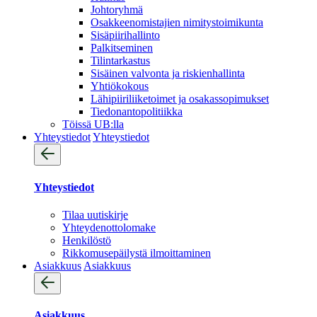
Johtoryhmä
Osakkeenomistajien nimitystoimikunta
Sisäpiirihallinto
Palkitseminen
Tilintarkastus
Sisäinen valvonta ja riskienhallinta
Yhtiökokous
Lähipiiriliiketoimet ja osakassopimukset
Tiedonantopolitiikka
Töissä UB:lla
Yhteystiedot
Yhteystiedot
Yhteystiedot
Tilaa uutiskirje
Yhteydenotto­lomake
Henkilöstö
Rikkomusepäilystä ilmoittaminen
Asiakkuus
Asiakkuus
Asiakkuus