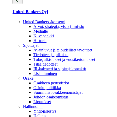
United Bankers Oyj
United Bankers -konserni
Arvot, strategia, visio ja missio
Medialle
Kuvapankki
Historia
Sijoittajat
Avainluvut ja taloudelliset tavoitteet
Tiedotteet ja julkaisut
Tulosjulkistukset ja vuosikertomukset
Tilaa tiedotteet
IR-kalenteri ja sijoittajakontaktit
Listautuminen
Osake
Osakkeen perustiedot
Osinkopolitiikka
Suurimmat osakkeenomistajat
Johdon osakeomistus
Liputukset
Hallinnointi
Yhtiöjärjestys
Hallitus