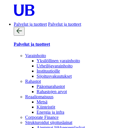
Palvelut ja tuotteet
Palvelut ja tuotteet
Palvelut ja tuotteet
Varainhoito
Yksilöllinen varainhoito
Urheilijavarainhoito
Instituutioille
Sijoitusvakuutukset
Rahastot
Pääomarahastot
Rahastojen arvot
Reaaliomaisuus
Metsä
Kiinteistöt
Energia ja infra
Corporate Finance
Strukturoidut sijoituslainat
Aiemmat liikkeeseenlaskut