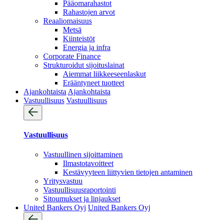
Pääomarahastot
Rahastojen arvot
Reaaliomaisuus
Metsä
Kiinteistöt
Energia ja infra
Corporate Finance
Strukturoidut sijoituslainat
Aiemmat liikkeeseenlaskut
Erääntyneet tuotteet
Ajankohtaista
Ajankohtaista
Vastuullisuus
Vastuullisuus
Vastuullisuus
Vastuullinen sijoittaminen
Ilmastotavoitteet
Kestävyyteen liittyvien tietojen antaminen
Yritysvastuu
Vastuullisuus­raportointi
Sitoumukset ja linjaukset
United Bankers Oyj
United Bankers Oyj