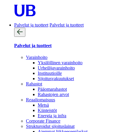
Palvelut ja tuotteet
Palvelut ja tuotteet
Palvelut ja tuotteet
Varainhoito
Yksilöllinen varainhoito
Urheilijavarainhoito
Instituutioille
Sijoitusvakuutukset
Rahastot
Pääomarahastot
Rahastojen arvot
Reaaliomaisuus
Metsä
Kiinteistöt
Energia ja infra
Corporate Finance
Strukturoidut sijoituslainat
Aiemmat liikkeeseenlaskut