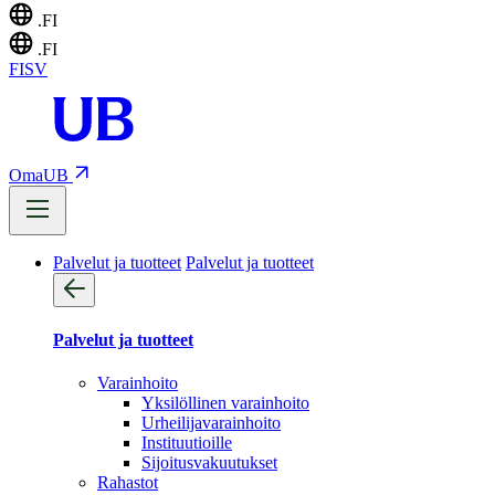
.FI
.FI
FI
SV
OmaUB
Palvelut ja tuotteet
Palvelut ja tuotteet
Palvelut ja tuotteet
Varainhoito
Yksilöllinen varainhoito
Urheilijavarainhoito
Instituutioille
Sijoitusvakuutukset
Rahastot