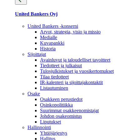
United Bankers Oyj
United Bankers -konserni
Arvot, strategia, visio ja missio
Medialle
Kuvapankki
Historia
Sijoittajat
Avainluvut ja taloudelliset tavoitteet
Tiedotteet ja julkaisut
Tulosjulkistukset ja vuosikertomukset
Tilaa tiedotteet
IR-kalenteri ja sijoittajakontaktit
Listautuminen
Osake
Osakkeen perustiedot
Osinkopolitiikka
Suurimmat osakkeenomistajat
Johdon osakeomistus
Liputukset
Hallinnointi
Yhtiöjärjestys
Hallitus