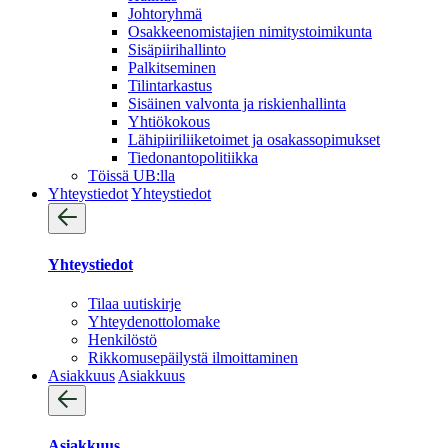
Johtoryhmä
Osakkeenomistajien nimitystoimikunta
Sisäpiirihallinto
Palkitseminen
Tilintarkastus
Sisäinen valvonta ja riskienhallinta
Yhtiökokous
Lähipiiriliiketoimet ja osakassopimukset
Tiedonantopolitiikka
Töissä UB:lla
Yhteystiedot
Yhteystiedot
Yhteystiedot
Tilaa uutiskirje
Yhteydenotto­lomake
Henkilöstö
Rikkomusepäilystä ilmoittaminen
Asiakkuus
Asiakkuus
Asiakkuus