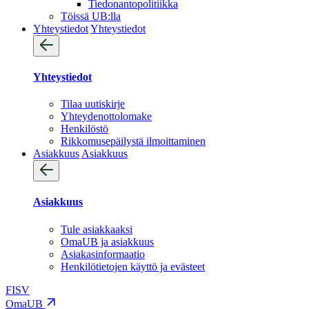
Tiedonantopolitiikka
Töissä UB:lla
Yhteystiedot
Yhteystiedot
Yhteystiedot
Tilaa uutiskirje
Yhteydenotto­lomake
Henkilöstö
Rikkomusepäilystä ilmoittaminen
Asiakkuus
Asiakkuus
Asiakkuus
Tule asiakkaaksi
OmaUB ja asiakkuus
Asiakasinformaatio
Henkilötietojen käyttö ja evästeet
FI
SV
OmaUB