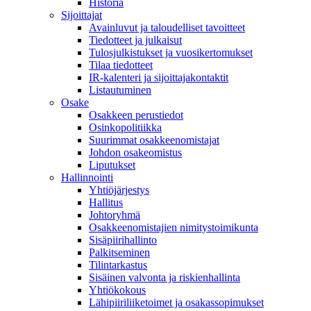
Historia
Sijoittajat
Avainluvut ja taloudelliset tavoitteet
Tiedotteet ja julkaisut
Tulosjulkistukset ja vuosikertomukset
Tilaa tiedotteet
IR-kalenteri ja sijoittajakontaktit
Listautuminen
Osake
Osakkeen perustiedot
Osinkopolitiikka
Suurimmat osakkeenomistajat
Johdon osakeomistus
Liputukset
Hallinnointi
Yhtiöjärjestys
Hallitus
Johtoryhmä
Osakkeenomistajien nimitystoimikunta
Sisäpiirihallinto
Palkitseminen
Tilintarkastus
Sisäinen valvonta ja riskienhallinta
Yhtiökokous
Lähipiiriliiketoimet ja osakassopimukset