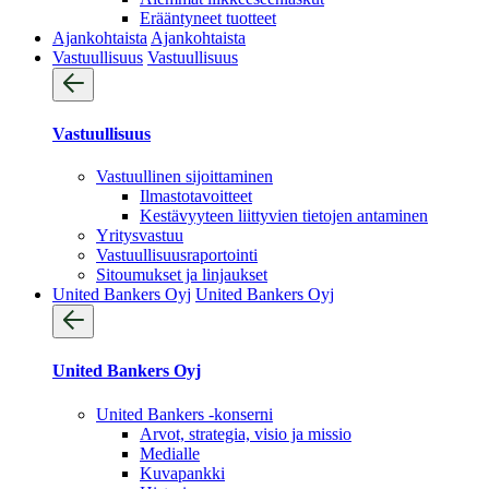
Erääntyneet tuotteet
Ajankohtaista
Ajankohtaista
Vastuullisuus
Vastuullisuus
Vastuullisuus
Vastuullinen sijoittaminen
Ilmastotavoitteet
Kestävyyteen liittyvien tietojen antaminen
Yritysvastuu
Vastuullisuus­raportointi
Sitoumukset ja linjaukset
United Bankers Oyj
United Bankers Oyj
United Bankers Oyj
United Bankers -konserni
Arvot, strategia, visio ja missio
Medialle
Kuvapankki