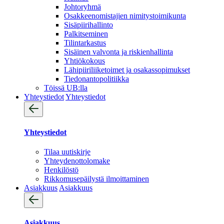
Johtoryhmä
Osakkeenomistajien nimitystoimikunta
Sisäpiirihallinto
Palkitseminen
Tilintarkastus
Sisäinen valvonta ja riskienhallinta
Yhtiökokous
Lähipiiriliiketoimet ja osakassopimukset
Tiedonantopolitiikka
Töissä UB:lla
Yhteystiedot
Yhteystiedot
Yhteystiedot
Tilaa uutiskirje
Yhteydenotto­lomake
Henkilöstö
Rikkomusepäilystä ilmoittaminen
Asiakkuus
Asiakkuus
Asiakkuus