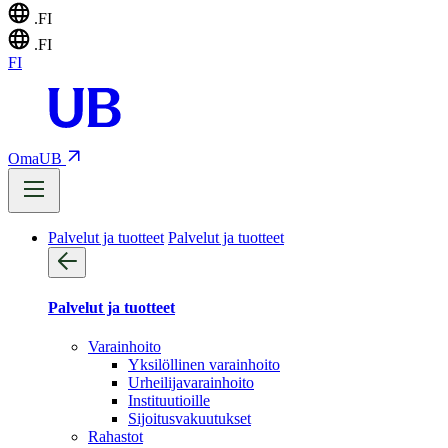
.FI
.FI
FI
OmaUB
Palvelut ja tuotteet
Palvelut ja tuotteet
Palvelut ja tuotteet
Varainhoito
Yksilöllinen varainhoito
Urheilijavarainhoito
Instituutioille
Sijoitusvakuutukset
Rahastot