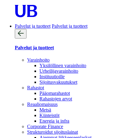
Palvelut ja tuotteet
Palvelut ja tuotteet
Palvelut ja tuotteet
Varainhoito
Yksilöllinen varainhoito
Urheilijavarainhoito
Instituutioille
Sijoitusvakuutukset
Rahastot
Pääomarahastot
Rahastojen arvot
Reaaliomaisuus
Metsä
Kiinteistöt
Energia ja infra
Corporate Finance
Strukturoidut sijoituslainat
Aiemmat liikkeeseenlaskut