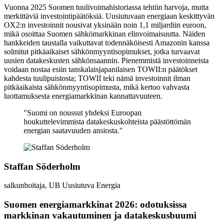
Vuonna 2025 Suomen tuulivoimahistoriassa tehtiin harvoja, mutta
merkittäviä investointipäätöksiä. Uusiutuvaan energiaan keskittyvän
OX2:n investoinnit nousivat yksinään noin 1,1 miljardiin euroon,
mikä osoittaa Suomen sähkömarkkinan elinvoimaisuutta. Näiden
hankkeiden taustalla vaikuttavat todennäköisesti Amazonin kanssa
solmitut pitkäaikaiset sähkönmyyntisopimukset, jotka turvaavat
uusien datakeskusten sähkönsaannin. Pienemmistä investoinneista
voidaan nostaa esiin tanskalaisjapanilaisen TOWII:n päätökset
kahdesta tuulipuistosta; TOWII teki nämä investoinnit ilman
pitkäaikaista sähkönmyyntisopimusta, mikä kertoo vahvasta
luottamuksesta energiamarkkinan kannattavuuteen.
Suomi on noussut yhdeksi Euroopan
houkuttelevimmista datakeskuskohteista päästöttömän
energian saatavuuden ansiosta.
Staffan Söderholm
salkunhoitaja, UB Uusiutuva Energia
Suomen energiamarkkinat 2026: odotuksissa
markkinan vakautuminen ja datakeskusbuumi