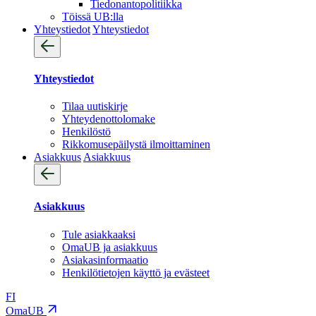
Tiedonantopolitiikka
Töissä UB:lla
Yhteystiedot
Yhteystiedot
Yhteystiedot
Tilaa uutiskirje
Yhteydenotto­lomake
Henkilöstö
Rikkomusepäilystä ilmoittaminen
Asiakkuus
Asiakkuus
Asiakkuus
Tule asiakkaaksi
OmaUB ja asiakkuus
Asiakasinformaatio
Henkilötietojen käyttö ja evästeet
FI
OmaUB