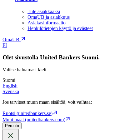
Tule asiakkaaksi
OmaUB ja asiakkuus
Asiakasinformaatio
Henkilötietojen käyttö ja evästeet
OmaUB
FI
Olet sivustolla United Bankers Suomi.
Valitse haluamasi kieli
Suomi
English
Svenska
Jos tarvitset muun maan sisältöä, voit vaihtaa:
Ruotsi (unitedbankers.se)
Muut maat (unitedbankers.com)
Peruuta