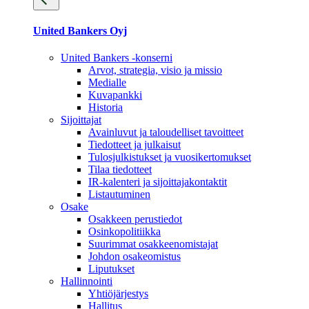
United Bankers Oyj
United Bankers -konserni
Arvot, strategia, visio ja missio
Medialle
Kuvapankki
Historia
Sijoittajat
Avainluvut ja taloudelliset tavoitteet
Tiedotteet ja julkaisut
Tulosjulkistukset ja vuosikertomukset
Tilaa tiedotteet
IR-kalenteri ja sijoittajakontaktit
Listautuminen
Osake
Osakkeen perustiedot
Osinkopolitiikka
Suurimmat osakkeenomistajat
Johdon osakeomistus
Liputukset
Hallinnointi
Yhtiöjärjestys
Hallitus