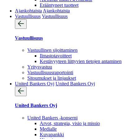
Erääntyneet tuotteet
Ajankohtaista
Ajankohtaista
Vastuullisuus
Vastuullisuus
Vastuullisuus
Vastuullinen sijoittaminen
Ilmastotavoitteet
Kestävyyteen liittyvien tietojen antaminen
Yritysvastuu
Vastuullisuus­raportointi
Sitoumukset ja linjaukset
United Bankers Oyj
United Bankers Oyj
United Bankers Oyj
United Bankers -konserni
Arvot, strategia, visio ja missio
Medialle
Kuvapankki