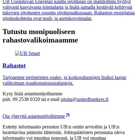
UB Uusiutuvan Energian kautta sijoittajan on mahdollista hyötyä
vahvasti kasvavasta toimialasta ja lisätä samalla kestävää kehitystä
tukevien sijoitusten osuutta sijoitussalkussaan. Rahaston ensisijaisia
sijoituskohteita ovat tuuli- ja aurinkovoimalat.
Tutustu monipuoliseen
rahastovalikoimaamme
Rahastot
Tarjoamme perinteisten osake- ja korkorahastojen lisäksi laajan
valikoiman reaaliomaisuusrahastoja.
Kysy lisää asiantuntijoiltamme
puh. 09 2538 0320 tai e-mail
sijoita@unitedbankers.fi
Ota yhteyttä asiantuntijoihimme
Esitetty informaatio perustuu UB:n omiin arvioihin ja UB:n
luotettavina pitämiin lähteisiin. Johtopäätösten perustana oleva
informaatio voi muuttua nopeasti, ja UB voi muuttaa