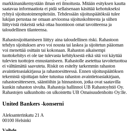
markkinanäkemystään ilman eri ilmoitusta. Mitään esityksen kautta
saatavaa informaatiota ei pidä sellaisenaan käsittää kehotukseksi
ryhtyä sijoitustoimenpiteisiin. Tehdessään sijoituspäätöksiä tulee
lukijan perustaa ne omaan arvioonsa sijoituskohteesta ja siihen
liittyvistä riskeistä sekä ottaa huomioon omat tavoitteensa ja
taloudellinen tilanteensa.
Rahastosijoittamiseen liittyy aina taloudellinen riski. Rahastoon
tehdyn sijoituksen arvo voi nousta tai laskea ja sijoitetun pääoman
voi menettää osittain tai kokonaan. Rahaston aikaisempi
tuottokehitys ei ole tae tulevasta kehityksestä eikä sitä voi käyttää
tulevien tuottojen ennustamiseen. Rahastolle asetettua tavoitetuottoa
ei välttämättä saavuteta. Riskit on esitelty tarkemmin rahaston
avaintietoasiakirjassa ja rahastoesitteessä. Ennen sijoituspäätöksen
tekemistä sijoittajan tulee tutustua rahaston avaintietoasiakirjaan,
rahastoesitteeseen, sääntöihin ja hinnastoon, jotka ovat saatavilla
kunkin rahaston sivulta. Rahastoja hallinnoi UB Rahastoyhtiö Oy.
Rahastojen salkunhoito on ulkoistettu UB Omaisuudenhoito Oy:lle.
United Bankers -konserni
Aleksanterinkatu 21 A
00100 Helsinki
Vaihde