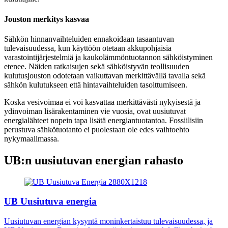
Jouston merkitys kasvaa
Sähkön hinnanvaihteluiden ennakoidaan tasaantuvan
tulevaisuudessa, kun käyttöön otetaan akkupohjaisia
varastointijärjestelmiä ja kaukolämmöntuotannon sähköistyminen
etenee. Näiden ratkaisujen sekä sähköistyvän teollisuuden
kulutusjouston odotetaan vaikuttavan merkittävällä tavalla sekä
sähkön kulutukseen että hintavaihteluiden tasoittumiseen.
Koska vesivoimaa ei voi kasvattaa merkittävästi nykyisestä ja
ydinvoiman lisärakentaminen vie vuosia, ovat uusiutuvat
energialähteet nopein tapa lisätä energiantuotantoa. Fossiilisiin
perustuva sähkötuotanto ei puolestaan ole edes vaihtoehto
nykymaailmassa.
UB:n uusiutuvan energian rahasto
UB Uusiutuva energia
Uusiutuvan energian kysyntä moninkertaistuu tulevaisuudessa, ja