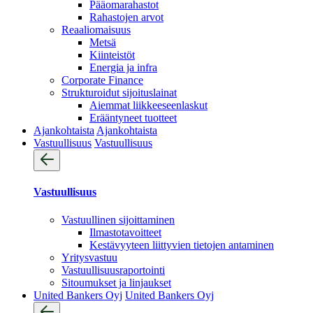
Pääomarahastot
Rahastojen arvot
Reaaliomaisuus
Metsä
Kiinteistöt
Energia ja infra
Corporate Finance
Strukturoidut sijoituslainat
Aiemmat liikkeeseenlaskut
Erääntyneet tuotteet
Ajankohtaista
Ajankohtaista
Vastuullisuus
Vastuullisuus
Vastuullisuus
Vastuullinen sijoittaminen
Ilmastotavoitteet
Kestävyyteen liittyvien tietojen antaminen
Yritysvastuu
Vastuullisuus­raportointi
Sitoumukset ja linjaukset
United Bankers Oyj
United Bankers Oyj