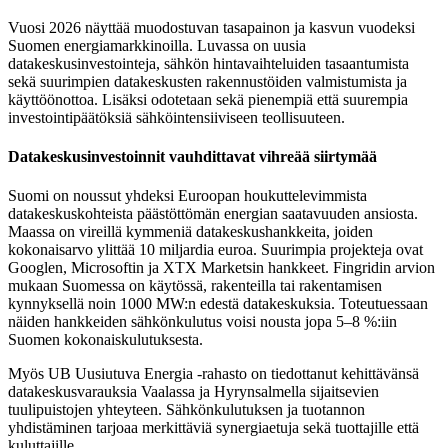
Vuosi 2026 näyttää muodostuvan tasapainon ja kasvun vuodeksi
Suomen energiamarkkinoilla. Luvassa on uusia
datakeskusinvestointeja, sähkön hintavaihteluiden tasaantumista
sekä suurimpien datakeskusten rakennustöiden valmistumista ja
käyttöönottoa. Lisäksi odotetaan sekä pienempiä että suurempia
investointipäätöksiä sähköintensiiviseen teollisuuteen.
Datakeskusinvestoinnit vauhdittavat vihreää siirtymää
Suomi on noussut yhdeksi Euroopan houkuttelevimmista
datakeskuskohteista päästöttömän energian saatavuuden ansiosta.
Maassa on vireillä kymmeniä datakeskushankkeita, joiden
kokonaisarvo ylittää 10 miljardia euroa. Suurimpia projekteja ovat
Googlen, Microsoftin ja XTX Marketsin hankkeet. Fingridin arvion
mukaan Suomessa on käytössä, rakenteilla tai rakentamisen
kynnyksellä noin 1000 MW:n edestä datakeskuksia. Toteutuessaan
näiden hankkeiden sähkönkulutus voisi nousta jopa 5–8 %:iin
Suomen kokonaiskulutuksesta.
Myös UB Uusiutuva Energia -rahasto on tiedottanut kehittävänsä
datakeskusvarauksia Vaalassa ja Hyrynsalmella sijaitsevien
tuulipuistojen yhteyteen. Sähkönkulutuksen ja tuotannon
yhdistäminen tarjoaa merkittäviä synergiaetuja sekä tuottajille että
kuluttajille.