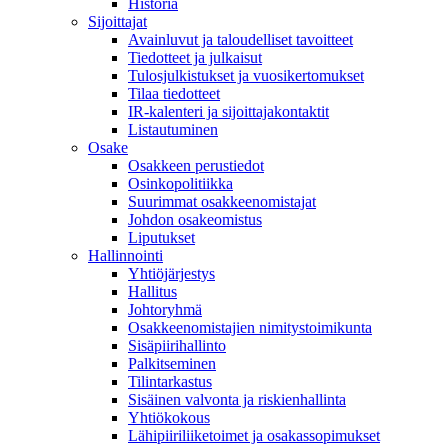
Historia
Sijoittajat
Avainluvut ja taloudelliset tavoitteet
Tiedotteet ja julkaisut
Tulosjulkistukset ja vuosikertomukset
Tilaa tiedotteet
IR-kalenteri ja sijoittajakontaktit
Listautuminen
Osake
Osakkeen perustiedot
Osinkopolitiikka
Suurimmat osakkeenomistajat
Johdon osakeomistus
Liputukset
Hallinnointi
Yhtiöjärjestys
Hallitus
Johtoryhmä
Osakkeenomistajien nimitystoimikunta
Sisäpiirihallinto
Palkitseminen
Tilintarkastus
Sisäinen valvonta ja riskienhallinta
Yhtiökokous
Lähipiiriliiketoimet ja osakassopimukset